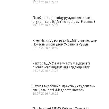
27.07.2026
15:57
Перейняття досвіду румунських колег
студенткою БДМУ по програмі Erasmus+
29.07.2026
15:02
Член Наглядової ради БДМУ став першим
Почесним консулом України в Румунії
27.07.2026
10:40
Ректор БДМУ взяв участь у відкритті
оновленого відділення Кардіоцентру
24.07.2026
17:07
Захист виробничої практики студентами
спеціальності «Медсестринство»
10.07.2026
16:22
Професорці БДМУ Світлані Ткачук за