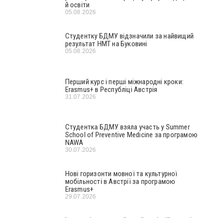
й освіти
05.08.2026
Студентку БДМУ відзначили за найвищий
результат НМТ на Буковині
05.08.2026
Перший курс і перші міжнародні кроки:
Erasmus+ в Республіці Австрія
31.07.2026
Студентка БДМУ взяла участь у Summer
School of Preventive Medicine за програмою
NAWA
30.07.2026
Нові горизонти мовної та культурної
мобільності в Австрії за програмою
Erasmus+
29.07.2026