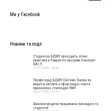
Ми у Facebook
Новини та події
Студентка БДМУ проходить літню
практику в Румунії по програмі Erasmus+
KA171
27.07.2026
16:02
Професорці БДМУ Світлані Ткачук за
видатні заслуги у сфері вищої освіти
призначено стипендію КМУ
29.07.2026
12:18
Шановні медичні працівники, викладачі та
студенти!