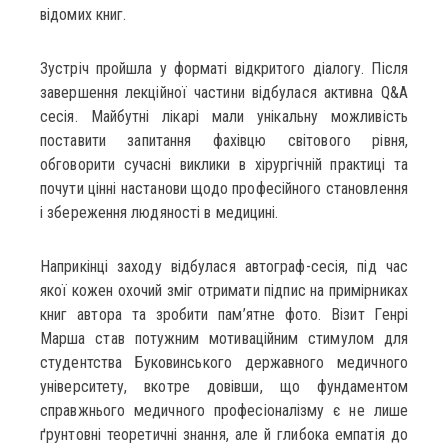
відомих книг.
Зустріч пройшла у форматі відкритого діалогу. Після
завершення лекційної частини відбулася активна Q&A
сесія. Майбутні лікарі мали унікальну можливість
поставити запитання фахівцю світового рівня,
обговорити сучасні виклики в хірургічній практиці та
почути цінні настанови щодо професійного становлення
і збереження людяності в медицині.
Наприкінці заходу відбулася автограф-сесія, під час
якої кожен охочий зміг отримати підпис на примірниках
книг автора та зробити пам’ятне фото. Візит Генрі
Марша став потужним мотиваційним стимулом для
студентства Буковинського державного медичного
університету, вкотре довівши, що фундаментом
справжнього медичного професіоналізму є не лише
ґрунтовні теоретичні знання, але й глибока емпатія до