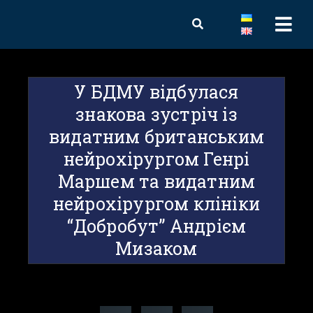
У БДМУ відбулася
знакова зустріч із
видатним британським
нейрохірургом Генрі
Маршем та видатним
нейрохірургом клініки
“Добробут” Андрієм
Мизаком