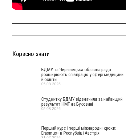
Корисно знати
БДМУ та Чернівецька обласна рада
розширюють співпрацю у сфері медицини
й освіти
05.08.2026
Студентку БДМУ відзначили за найвищий
результат НМТ на Буковині
05.08.2026
Перший курс і перші міжнародні кроки:
Erasmus+ в Республіці Австрія
31.07.2026