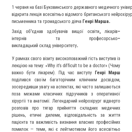
1
червня
на
базі
Буковинського
державного
медичного
уніве
відкрита
лекція
всесвітньо
відомого
британського
нейрохіру
письменника
та
громадського
діяча
Генрі Марша.
Захід об
’
єднав
здобувачів
вищої
освіти
,
лікарів
–
інтернів
та
професорсько
–
викладацький
склад
університету
.
У рамках свого візиту високоповажний гість виступив із
лекцією на тему: «Why it’s difficult to be a doctor» (Чому
важко бути лікарем). Під час виступу
Генрі Марш
поділився своїм багаторічним клінічним досвідом,
зосередивши увагу на аспектах, які часто залишаються
поза межами класичних підручників з оперативної
хірургії та анатомії. Легендарний нейрохірург відверто
розповів про тягар прийняття складних медичних
рішень, етичні дилеми, відповідальність за життя
пацієнта та важливість визнання власних професійних
помилок — теми, які є лейтмотивом його всесвітньо