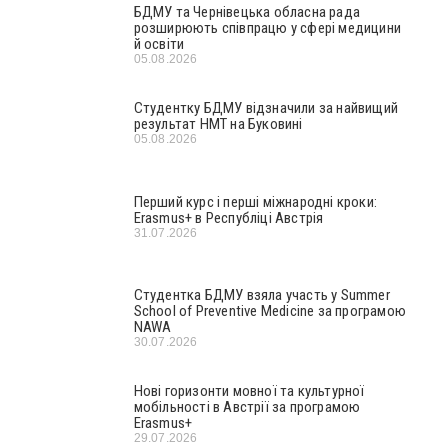
БДМУ та Чернівецька обласна рада
розширюють співпрацю у сфері медицини
й освіти
05.08.2026
Студентку БДМУ відзначили за найвищий
результат НМТ на Буковині
05.08.2026
Перший курс і перші міжнародні кроки:
Erasmus+ в Республіці Австрія
31.07.2026
Студентка БДМУ взяла участь у Summer
School of Preventive Medicine за програмою
NAWA
30.07.2026
Нові горизонти мовної та культурної
мобільності в Австрії за програмою
Erasmus+
29.07.2026