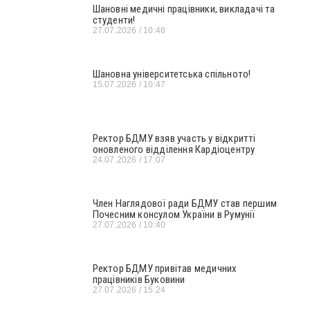
Шановні медичні працівники, викладачі та
студенти!
27.07.2026
10:48
Шановна університетська спільното!
15.07.2026
10:47
Ректор БДМУ взяв участь у відкритті
оновленого відділення Кардіоцентру
24.07.2026
17:07
Член Наглядової ради БДМУ став першим
Почесним консулом України в Румунії
27.07.2026
10:40
Ректор БДМУ привітав медичних
працівників Буковини
27.07.2026
15:24