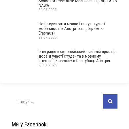
School of Preventive Medicine за програмою
NAWA
30.07.2026
Нові горизонти мовної та культурної
мобільності в Австрії за програмою
Erasmus+
29.07.2026
Інтеграція в європейський освітній простір:
досвід участі студента в мовному
інтенсиві Erasmus+ в Республіці Австрія
29.07.2026
Ми у Facebook