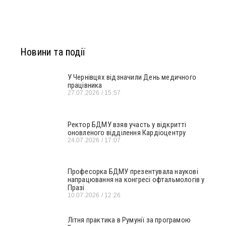
Новини та події
У Чернівцях відзначили День медичного
працівника
27.07.2026
15:57
Ректор БДМУ взяв участь у відкритті
оновленого відділення Кардіоцентру
24.07.2026
17:07
Професорка БДМУ презентувала наукові
напрацювання на конгресі офтальмологів у
Празі
10.07.2026
12:26
Літня практика в Румунії за програмою