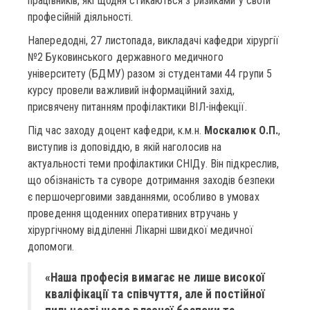
працівників, які щодня стикаються з ризиками у своїй
професійній діяльності.
Напередодні, 27 листопада, викладачі кафедри хірургії
№2 Буковинського державного медичного
університету (БДМУ) разом зі студентами 44 групи 5
курсу провели важливий інформаційний захід,
присвячену питанням профілактики ВІЛ-інфекції.
Під час заходу доцент кафедри, к.м.н.
Москалюк О.П.
,
виступив із доповіддю, в якій наголосив на
актуальності теми профілактики СНІДу. Він підкреслив,
що обізнаність та суворе дотримання заходів безпеки
є першочерговими завданнями, особливо в умовах
проведення щоденних оперативних втручань у
хірургічному відділенні Лікарні швидкої медичної
допомоги.
«Наша професія вимагає не лише високої
кваліфікації та співчуття, але й постійної