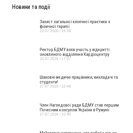
Новини та події
Захист загальної клінічної практики з
фізичної терапії
10.07.2026
16:36
Ректор БДМУ взяв участь у відкритті
оновленого відділення Кардіоцентру
24.07.2026
17:07
Шановні медичні працівники, викладачі та
студенти!
27.07.2026
10:48
Член Наглядової ради БДМУ став першим
Почесним консулом України в Румунії
27.07.2026
10:40
Майстерня завершена, але робота тільки