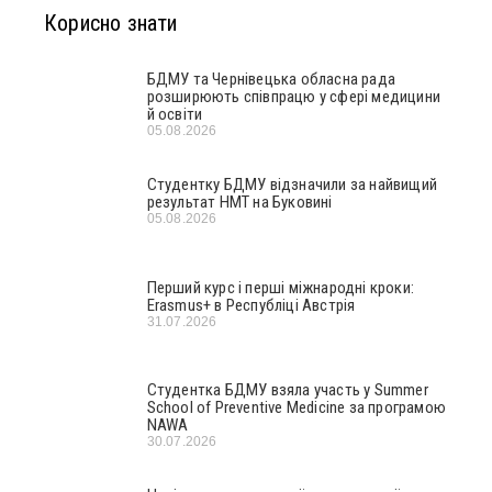
Корисно знати
БДМУ та Чернівецька обласна рада
розширюють співпрацю у сфері медицини
й освіти
05.08.2026
Студентку БДМУ відзначили за найвищий
результат НМТ на Буковині
05.08.2026
Перший курс і перші міжнародні кроки:
Erasmus+ в Республіці Австрія
31.07.2026
Студентка БДМУ взяла участь у Summer
School of Preventive Medicine за програмою
NAWA
30.07.2026