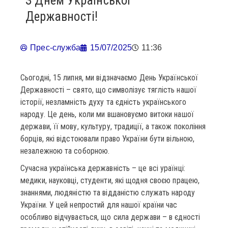
З Днем Української
Державності!
Прес-служба
15/07/2025
11:36
Сьогодні, 15 липня, ми відзначаємо День Української
Державності – свято, що символізує тяглість нашої
історії, незламність духу та єдність українського
народу. Це день, коли ми вшановуємо витоки нашої
держави, її мову, культуру, традиції, а також покоління
борців, які відстоювали право України бути вільною,
незалежною та соборною.
Сучасна українська державність – це всі ураїнці:
медики, науковці, студенти, які щодня своєю працею,
знаннями, людяністю та відданістю служать народу
України. У цей непростий для нашої країни час
особливо відчувається, що сила держави – в єдності