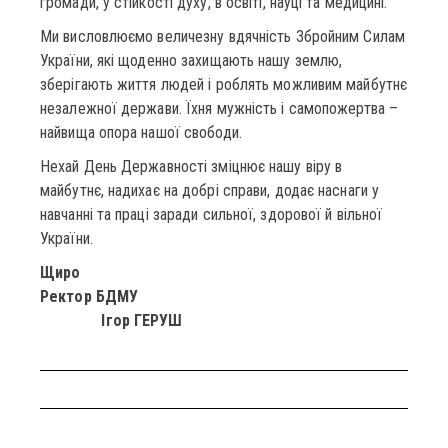
громади, у стійкості духу, в освіті, науці та медицині.
Ми висловлюємо величезну вдячність Збройним Силам
України, які щоденно захищають нашу землю,
зберігають життя людей і роблять можливим майбутнє
незалежної держави. Їхня мужність і самопожертва –
найвища опора нашої свободи.
Нехай День Державності зміцнює нашу віру в
майбутнє, надихає на добрі справи, додає наснаги у
навчанні та праці заради сильної, здорової й вільної
України.
Щиро
Ректор БДМУ
Ігор ГЕРУШ