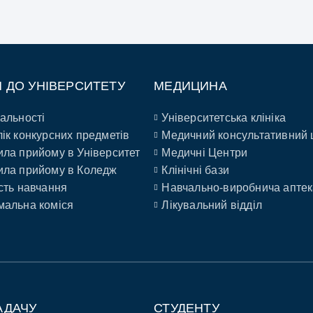
П ДО УНІВЕРСИТЕТУ
МЕДИЦИНА
альності
Університетська клініка
ік конкурсних предметів
Медичний консультативний 
ла прийому в Університет
Медичні Центри
ла прийому в Коледж
Клінічні бази
сть навчання
Навчально-виробнича аптек
альна коміся
Лікувальний відділ
АДАЧУ
СТУДЕНТУ