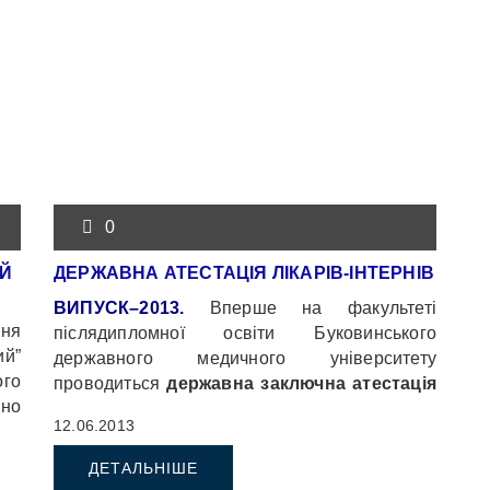
0
ІЙ
ДЕРЖАВНА АТЕСТАЦІЯ ЛІКАРІВ-ІНТЕРНІВ
ВИПУСК–2013.
Вперше на факультеті
вня
післядипломної освіти Буковинського
й”
державного медичного університету
ого
проводиться
державна заключна атестація
сно
113 лікарів-інтернів спеціальності
12.06.2013
та
“Стоматологія” на базі стоматологічного
кої
корпусу по вул. Ризькій,1 б (кафедра
ДЕТАЛЬНІШЕ
ції
хірургічної та дитячої стоматології).