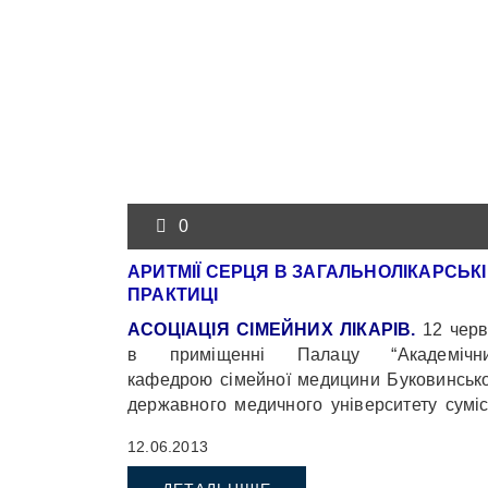
0
АРИТМІЇ СЕРЦЯ В ЗАГАЛЬНОЛІКАРСЬК
ПРАКТИЦІ
АСОЦІАЦІЯ СІМЕЙНИХ ЛІКАРІВ.
12 чер
в приміщенні Палацу “Академічни
кафедрою сімейної медицини Буковинськ
державного медичного університету сумі
з Департаментом охорони здоров’я 
12.06.2013
цивільного захисту населення Чернівець
ОДА проведено чергове засідання Асоціа