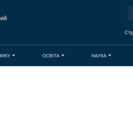
ний
Сту
НИКУ
ОСВІТА
НАУКА