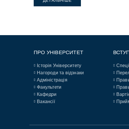
ДЕТАЛЬНІШЕ
сімейних лікарів Чернівецької області
науково-практичну конференцію “Арит
серця в загальнолікарській практиці”.
ПРО УНІВЕРСИТЕТ
ВСТУ
Історія Університету
Спеці
Нагороди та відзнаки
Перел
Адміністрація
Прави
Факультети
Прави
Кафедри
Варті
Вакансії
Прийм