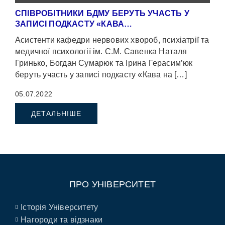
СПІВРОБІТНИКИ БДМУ БЕРУТЬ УЧАСТЬ У
ЗАПИСІ ПОДКАСТУ «КАВА…
Асистенти кафедри нервових хвороб, психіатрії та
медичної психології ім. С.М. Савенка Наталя
Гринько, Богдан Сумарюк та Ірина Герасим’юк
беруть участь у записі подкасту «Кава на […]
05.07.2022
ДЕТАЛЬНІШЕ
ПРО УНІВЕРСИТЕТ
Історія Університету
Нагороди та відзнаки