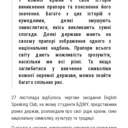
виникнення прапора та пояснення його
значення. Багато з цих історій є
кумедними, деякі змушують
замислитися, якісь викликають сумні
спогади. Деякі держави мають на
своєму прапорі зображення одного з
національних надбань. Прапори всього
світу дають можливість зрозуміти,
наскільки ми всі різні. Та якщо
заглибитися у вивчення символіки
кожної окремої держави, можна знайти
багато спільних рис.
27 листопада відбулось чергове засідання English
Speaking Club, на якому студенти БДМУ, представники
різних держав, розповідали про свої рідні країни, їхню
національну символіку, культуру та традиції.
Сьогодні в нашому університеті навчаються громадяни