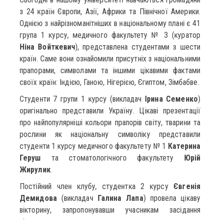
з 24 країн Європи, Азії, Африки та Північної Америки.
Однією з найрізноманітніших в національному плані є 41
група 1 курсу, медичного факультету № 3 (куратор
Ніна Войткевич
), представлена студентами з шести
країн. Саме вони ознайомили присутніх з національними
прапорами, символами та іншими цікавими фактами
своїх країн: Індією, Ганою, Нігерією, Єгиптом, Зімбабве.
Студенти 7 групи 1 курсу (викладач
Ірина Семенко
)
оригінально представили Україну. Цікаві презентації
про найпопулярніші кольори прапорів світу, тварини та
рослини як національну символіку представили
студенти 1 курсу медичного факультету № 1
Катерина
Геруш
та стоматологічного факультету
Юрій
Жирулик
.
Постійний член клубу, студентка 2 курсу
Євгенія
Демидова
(викладач
Галина Лапа
) провела цікаву
вікторину, запропонувавши учасникам засідання