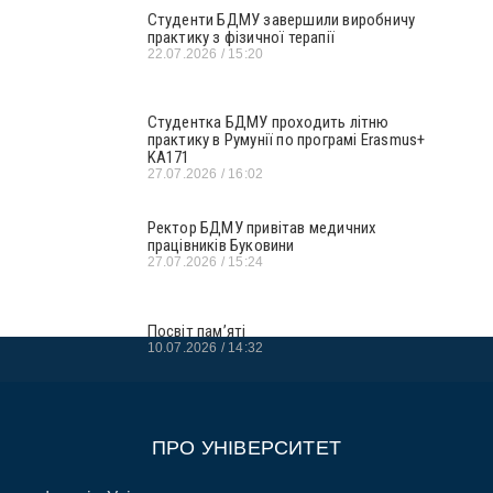
Студенти БДМУ завершили виробничу
практику з фізичної терапії
22.07.2026
15:20
Студентка БДМУ проходить літню
практику в Румунії по програмі Erasmus+
KA171
27.07.2026
16:02
Ректор БДМУ привітав медичних
працівників Буковини
27.07.2026
15:24
Посвіт пам’яті
10.07.2026
14:32
ПРО УНІВЕРСИТЕТ