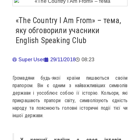
«The Country I Аm From» – тема,
яку обговорили учасники
English Speaking Club
Super User
29/11/2018
08:23
Громадяни будь-якої країни пишаються своїм
прапором. Він є одним з найважливіших символів
держави і уособлює собою її історію. Кольори, які
прикрашають прапори світу, символізують єдність
народу та пояснюють головні історичні події тієї чи
іншої держави.
У кожної країни є своя історія