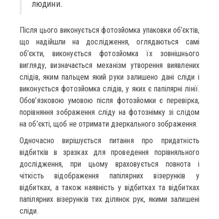
людини.
Після цього виконується фотозйомка упаковки об’єктів,
що надійшли на дослідження, оглядаються самі
об’єкти, виконується фотозйомка їх зовнішнього
вигляду, визначається механізм утворення виявлених
слідів, яким пальцем який руки залишено дані сліди і
виконується фотозйомка слідів, у яких є папілярні лінії.
Обов’язковою умовою після фотозйомки є перевірка,
порівняння зображення сліду на фотознімку зі слідом
на об’єкті, щоб не отримати дзеркального зображення.
Одночасно вирішується питання про придатність
відбитків в зразках для проведення порівняльного
дослідження, при цьому враховується повнота і
чіткість відображення папілярних візерунків у
відбитках, а також наявність у відбитках та відбитках
папілярних візерунків тих ділянок рук, якими залишені
сліди.