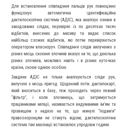
Для встановлення співпадіння пальців рук повноцінно
функціонує автоматична ідентифікаційна
дактилоскопічна система (АДІС), яка аналізує ознаки в
закодованих слідах, перевіряє їх по десятках тисяч
відбитків, внесених до масиву та видає список
найбільш схожих відбитків, які потім перевіряються
оператором власноруч. Співпадіння слідів вилучених з
різних місць скоєння злочинів вказує на те, що декілька
різних злочинів, можливо навіть і в різних куточках
країни, скоєні однією особою.
Завдяки АДІС не тільки аналізуються сліди рук,
вилучені з місць пригод. Щоденний потік дактилокарт,
який вноситься в базу, теж проходить через певний
“фільтр”, і коли злочинець, що затримується
працівниками міліції, називається видуманими ім’ям та
прізвищем з надією на те, що минулі “подвиги”
правоохоронцям не стануть відомі, дактилоскопічна
система такі махінації встановлює упродовж години.