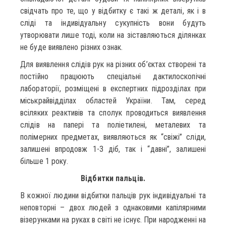
свідчать про те, що у відбитку є такі ж деталі, як і в
сліді та індивідуальну сукупність вони будуть
утворювати лише тоді, коли на зіставляються ділянках
не буде виявлено різних ознак.
Для виявлення слідів рук на різних об’єктах створені та
постійно працюють спеціальні дактилоскопічні
лабораторії, розміщені в експертних підрозділах при
міськрайвідділах областей України. Там, серед
всіляких реактивів та сполук проводиться виявлення
слідів на папері та поліетилені, металевих та
полімерних предметах, виявляються як “свіжі” сліди,
залишені впродовж 1-3 діб, так і “давні”, залишені
більше 1 року.
Відбитки пальців.
В кожної людини відбитки пальців рук індивідуальні та
неповторні – двох людей з однаковими капілярними
візерунками на руках в світі не існує. При народженні на