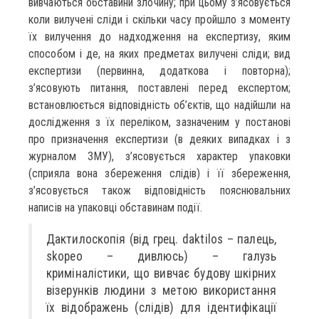
вивчаються обставини злочину; при цьому з’ясовується
коли вилучені сліди і скільки часу пройшло з моменту
їх вилучення до надходження на експертизу, яким
способом і де, на яких предметах вилучені сліди; вид
експертизи (первинна, додаткова і повторна);
з’ясовують питання, поставлені перед експертом;
встановлюється відповідність об’єктів, що надійшли на
дослідження з їх переліком, зазначеним у постанові
про призначення експертизи (в деяких випадках і з
журналом ЗМУ), з’ясовується характер упаковки
(сприяла вона збереження слідів) і її збереження,
з’ясовується також відповідність пояснювальних
написів на упаковці обставинам події.
Дактилоскопія (від грец. daktilos – палець,
skopeo – дивлюсь) – галузь
криміналістики, що вивчає будову шкірних
візерунків людини з метою використання
їх відображень (слідів) для ідентифікації