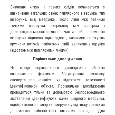
Вивчення чітких і повних слідів починається з
визначення загальних ознак папілярного візерунка: тип
візерунка, вид візерунка, число ліній між певними
точками візерунка, наприклад між центром і
дельтою,взаєморозташування частин або елементів
візерунка відносно один одного, напрямок та ступінь
крутизни потоків папілярних ліній, величина візерунка
(відстань між папілярними лініями).
Порівняльне дослідження
На стадії порівняльного дослідження об’єктів
визначається фактичне обґрунтування висновку
експерта про наявність чи відсутність тотожності
ідентифікованої об’єкта. Порівняльне дослідження
проводиться тільки за допомогою безпосереднього
зіставлення ідентифікують ознак шкірного візерунка,
відображеного в сліді та візерунка у відтиску зразку за
допомогою найпростіших оптичних приладів. Для