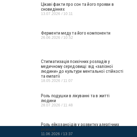
Цікаві факти про сон та його прояви в
сновидіннях
13.07.2026
10:11
Ферменти меду та його компоненти
26.06.2026
10:52
Стигматизація психічних розладів у
медичному середовищі: від «залізної
людини» до культури ментальної стійкості
та емпатії
18.05.2026
11:07
Роль подушки в лікуванні та в житті
людини
28.07.2026
11:48
Роль ейкозаноїдів у розвитку алергічних
реакцій
11.06.2026
13:37