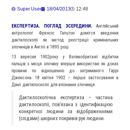
Super User
18/04/2013
12:48
ЕКСПЕРТИЗА. ПОГЛЯД ЗСЕРЕДИНИ.
Англійський
антрополог Френсіс Гальтон домігся введення
дактилоскопії як метод реєстрації кримінальних
злочинців в Англії в 1895 році.
13 вересня 1902року у Великобританії відбитки
пальців з місця злочину вперше використані як доказ
провини по відношенню до затриманого Гаррі
Джексона. 18 квітня 1902 – перше застосування в
Данії дактилоскопії для впізнання злочинця.
Дактилоскопічна експертиза – частина
дактилоскопії, пов’язана з ідентифікацією
конкретної людини за відображеннями
(слідами) шкірних покривів рук людини.