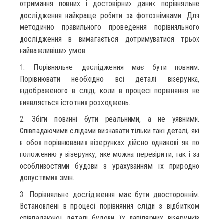
отримання повних і достовірних даних порівняльне
дослідження найкраще робити за фотознімками. Для
методично правильного проведення порівняльного
дослідження в вимагається дотримуватися трьох
найважливіших умов:
1. Порівняльне дослідження має бути повним.
Порівнювати необхідно всі деталі візерунка,
відображеного в сліді, коли в процесі порівняння не
виявляється істотних розходжень.
2. Збіги повинні бути реальними, а не уявними.
Співпадаючими слідами визнавати тільки такі деталі, які
в обох порівнюваних візерунках дійсно однакові як по
положенню у візерунку, яке можна перевірити, так і за
особливостями будови з урахуванням їх природно
допустимих змін.
3. Порівняльне дослідження має бути двостороннім.
Встановлені в процесі порівняння сліди з відбитком
співпадаючої деталі будови їх папілярних візерунків