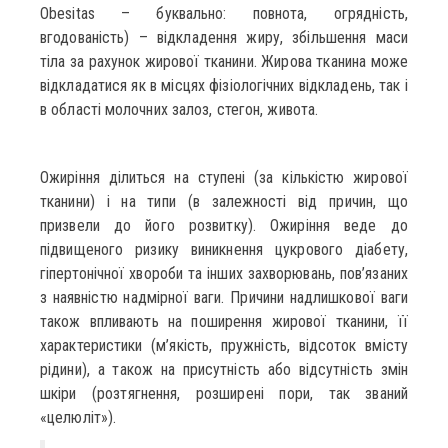
Obesitas – буквально: повнота, огрядність,
вгодованість) – відкладення жиру, збільшення маси
тіла за рахунок жирової тканини. Жирова тканина може
відкладатися як в місцях фізіологічних відкладень, так і
в області молочних залоз, стегон, живота.
Ожиріння ділиться на ступені (за кількістю жирової
тканини) і на типи (в залежності від причин, що
призвели до його розвитку). Ожиріння веде до
підвищеного ризику виникнення цукрового діабету,
гіпертонічної хвороби та інших захворювань, пов’язаних
з наявністю надмірної ваги. Причини надлишкової ваги
також впливають на поширення жирової тканини, її
характеристики (м’якість, пружність, відсоток вмісту
рідини), а також на присутність або відсутність змін
шкіри (розтягнення, розширені пори, так званий
«целюліт»).