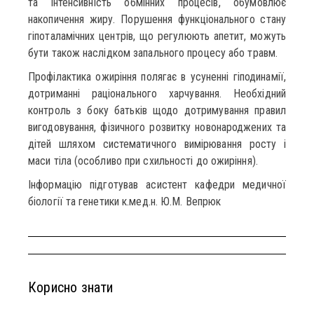
та інтенсивність обмінних процесів, обумовлює
накопичення жиру. Порушення функціонального стану
гіпоталамічних центрів, що регулюють апетит, можуть
бути також наслідком запального процесу або травм.
Профілактика ожиріння полягає в усуненні гіподинамії,
дотриманні раціонального харчування. Необхідний
контроль з боку батьків щодо дотримування правил
вигодовування, фізичного розвитку новонароджених та
дітей шляхом систематичного вимірювання росту і
маси тіла (особливо при схильності до ожиріння).
Інформацію підготував асистент кафедри медичної
біології та генетики к.мед.н. Ю.М. Вепрюк
Корисно знати