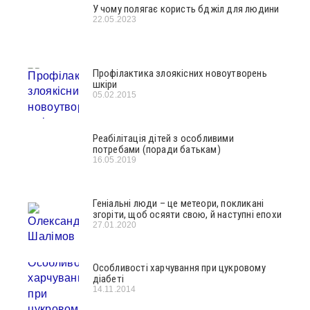
У чому полягає користь бджіл для людини
22.05.2023
Профілактика злоякісних новоутворень
шкіри
05.02.2015
Реабілітація дітей з особливими
потребами (поради батькам)
16.05.2019
Геніальні люди – це метеори, покликані
згоріти, щоб осяяти свою, й наступні епохи
27.01.2020
Особливості харчування при цукровому
діабеті
14.11.2014