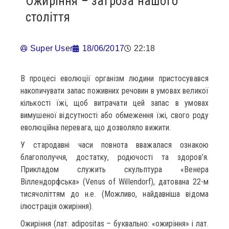
Ожиріння – загроза нашого
століття
Super User
18/06/2017
22:18
В процесі еволюції організм людини пристосувався
накопичувати запас поживних речовин в умовах великої
кількості їжі, щоб витрачати цей запас в умовах
вимушеної відсутності або обмеження їжі, свого роду
еволюційна перевага, що дозволяло вижити.
У стародавні часи повнота вважалася ознакою
благополуччя, достатку, родючості та здоров’я.
Прикладом служить скульптура «Венера
Віллендорфська» (Venus of Willendorf), датована 22-м
тисячоліттям до н.е. (Можливо, найдавніша відома
ілюстрація ожиріння).
Ожиріння (лат. adipositas – буквально: «ожиріння» і лат.