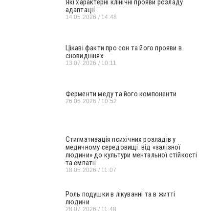
Які характерні клінічні прояви розладу
адаптації
14.05.2026
14:48
Цікаві факти про сон та його прояви в
сновидіннях
13.07.2026
10:11
Ферменти меду та його компоненти
26.06.2026
10:52
Стигматизація психічних розладів у
медичному середовищі: від «залізної
людини» до культури ментальної стійкості
та емпатії
18.05.2026
11:07
Роль подушки в лікуванні та в житті
людини
28.07.2026
11:48