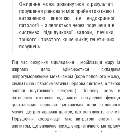
Ожиріння може розвинутися в результаті:
порушення рівноваги між прийнятою їжею і
витраченою енергією, не ендокринної
патології – з’являється через порушення в
системах підшлункової залози, печінки,
тонкого і товстого кишечників; генетичних
порушень.
Під час ожиріння відкладання і мобілізація жиру із
жирових депо здійснюється складним
нейрогуморальним механізмом (кора головного мозку,
симпатична і парасимпатична нервова система, а також
залози внутрішньої секреції). Основну роль в
патогенезі ожиріння відіграють порушення функції
центральних нервових механізмів кори головного
мозку, де розташовані центри, що регулюють апетит.
Порушення координації між витратою енергії та
апетитом, що визначає прихід енергетичного матеріалу