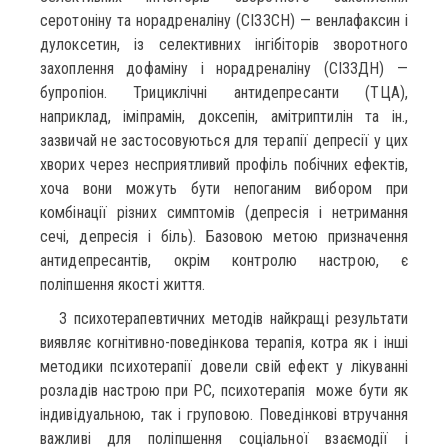
серотоніну та норадреналіну (СІЗЗСН) — венлафаксин і
дулоксетин, із селективних інгібіторів зворотного
захоплення дофаміну і норадреналіну (СІЗЗДН) —
бупропіон. Трициклічні антидепресанти (ТЦА),
наприклад, іміпрамін, доксепін, амітриптилін та ін.,
зазвичай не застосовуються для терапії депресії у цих
хворих через несприятливий профіль побічних ефектів,
хоча вони можуть бути непоганим вибором при
комбінації різних симптомів (депресія і нетримання
сечі, депресія і біль). Базовою метою призначення
антидепресантів, окрім контролю настрою, є
поліпшення якості життя.
З психотерапевтичних методів найкращі результати
виявляє когнітивно-поведінкова терапія, котра як і інші
методики психотерапії довели свій ефект у лікуванні
розладів настрою при РС, психотерапія може бути як
індивідуальною, так і груповою. Поведінкові втручання
важливі для поліпшення соціальної взаємодії і