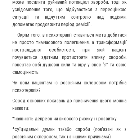
може посилити руйнівний потенціал хвороби, тоді як
усвідомлення того, що відбувається з переоцінкою
ситуації та відчуттям контролю над подіями,
допомагає продовжити період ремісії .
Окрім того, в психотерапії ставиться мета добитися
не просто тимчасового полегшення, а трансформації
постраждалої особистості, при якій пацієнт
почувається здатним протистояти впливу хвороби,
повертає собі душевні сили та віру у своє “я” та свою
самоцінність.
Чи всім пацієнтам із розсіяним склерозом потрібна
психотерапія?
Серед основних показань до призначення цього можна
назвати:
*наявність депресії чи високого ризику її розвитку
*суїцидальні думки та/або спроби (пов’язані як з
розсіяним склерозом, так і з іншими причинами)