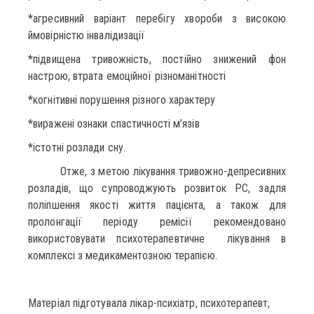
*агресивний варіант перебігу хвороби з високою
ймовірністю інвалідизації
*підвищена тривожність, постійно знижений фон
настрою, втрата емоційної різноманітності
*когнітивні порушення різного характеру
*виражені ознаки спастичності м’язів
*істотні розлади сну.
Отже, з метою лікування тривожно-депресивних
розладів, що супроводжують розвиток РС, задля
поліпшення якості життя пацієнта, а також для
пролонгації періоду ремісії рекомендовано
використовувати психотерапевтичне лікування в
комплексі з медикаментозною терапією.
Матеріал підготувала лікар-психіатр, психотерапевт,