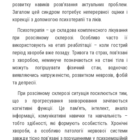
розвитку навиків розв’язання актуальних проблем.
Загалом цей синдром потребує неперервної оцінки і
корекції з допомогою психотерапії та ліків.
Психотерапія – це складова комплексного лікування
при розсіяному склерозі. Особливо часто її
використовують на етапі реабілітації – коли гострий
період хвороби вже позаду. Тривога та страх, пов’язані
з хворобою, неминуче позначаються на стані тіла і
можуть погіршувати фізичний стан, водночас
виявляючись напруженістю, розвитком неврозів, фобій
та депресії.
При розсіяному склерозі ситуація посилюється тим,
що з прогресування захворювання зачіпаються
когнітивні функції. Це пам’ять, інтелект, аналіз
інформації, комунікативні навички та навчальність –
тобто здібності, які формують особистість. Хронічні
хвороби, а особливо патології нервової системи
завжди тісно пов’язані з порушеннями у психоемоційній