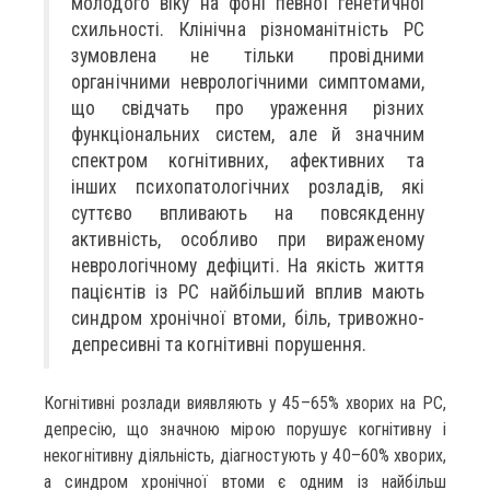
молодого віку на фоні певної генетичної
схильності. Клінічна різноманітність РС
зумовлена не тільки провідними
органічними неврологічними симптомами,
що свідчать про ураження різних
функціональних систем, але й значним
спектром когнітивних, афективних та
інших психопатологічних розладів, які
суттєво впливають на повсякденну
активність, особливо при вираженому
неврологічному дефіциті. На якість життя
пацієнтів із РС найбільший вплив мають
синдром хронічної втоми, біль, тривожно-
депресивні та когнітивні порушення.
Когнітивні розлади виявляють у 45–65% хворих на РС,
депресію, що значною мірою порушує когнітивну і
некогнітивну діяльність, діагностують у 40–60% хворих,
а синдром хронічної втоми є одним із найбільш