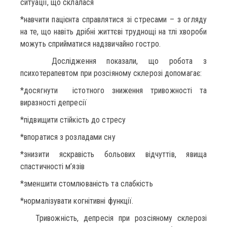
ситуації, що склалася
*навчити пацієнта справлятися зі стресами – з огляду
на те, що навіть дрібні життєві труднощі на тлі хвороби
можуть сприйматися надзвичайно гостро.
Дослідження показали, що робота з
психотерапевтом при розсіяному склерозі допомагає:
*досягнути істотного зниження тривожності та
виразності депресії
*підвищити стійкість до стресу
*впоратися з розладами сну
*знизити яскравість больових відчуттів, явища
спастичності м’язів
*зменшити стомлюваність та слабкість
*нормалізувати когнітивні функції.
Тривожність, депресія при розсіяному склерозі