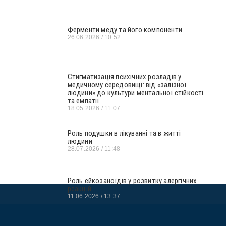
Ферменти меду та його компоненти
26.06.2026
10:52
Стигматизація психічних розладів у
медичному середовищі: від «залізної
людини» до культури ментальної стійкості
та емпатії
18.05.2026
11:07
Роль подушки в лікуванні та в житті
людини
28.07.2026
11:48
Роль ейкозаноїдів у розвитку алергічних
реакцій
11.06.2026
13:37