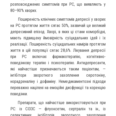
розповсюджених симптомів при РС, що виявляють у
80–90% хворих.
Поширеність клінічних симптомів депресії у хворих
на РС протягом життя сягає 50%, зазвичай це великий
депресивний епізод. Хворі, в яких ці стани коморбідні,
мають підвищену ймовірність суїцидальних ідей і їх
реалізації. Поширеність суїцидальних намірів протягом
життя в цій популяції сягає 28,6%. Лікування депресії
при РС включає фармакотерапію, когнітивно-
поведінкову терапію і психотерапію. Антидепресанти,
які найчастіше призначаються таким пацієнтам, —
інгібітори зворотного захоплення серотоніну,
норадреналіну і дофаміну. Немедикаментозні підходи
переважно націлені на емоційні дисфункції та корекцію
поведінки.
Препарати, що найчастіше використовуються при
РС: із СІЗЗС — флуоксетин, сертралін та ін., із
селективних інгібіторів зворотного захоплення