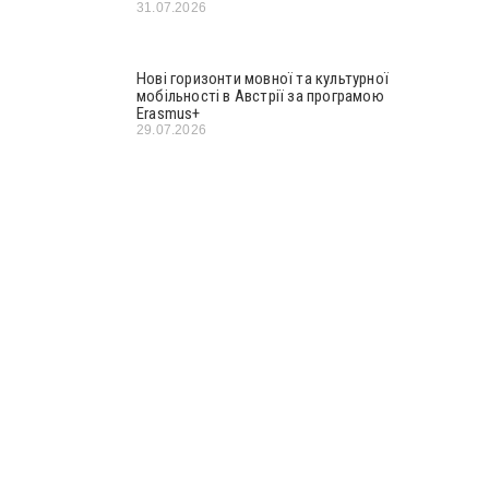
31.07.2026
Нові горизонти мовної та культурної
мобільності в Австрії за програмою
Erasmus+
29.07.2026