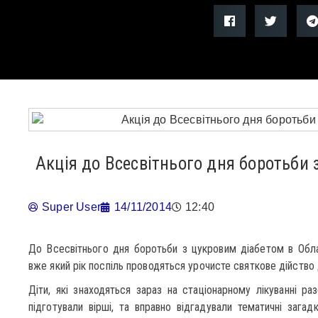
Акція до Всесвітнього дня боротьби 
Super User
14/11/2014
12:40
До Всесвітнього дня боротьби з цукровим діабетом в Обласні
вже який рік поспіль проводяться урочисте святкове дійство 
Діти, які знаходяться зараз на стаціонарному лікуванні р
підготували вірші, та вправно відгадували тематичні загадк