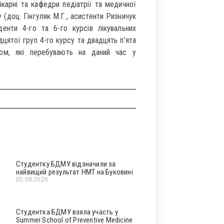
ікарні та кафедри педіатрії та медичної
(доц. Гінгуляк М.Г., асистенти Ризничук
енти 4-го та 6-го курсів лікувальних
дцятої груп 4-го курсу та двадцять п’ята
том, які перебувають на даний час у
Студентку БДМУ відзначили за
найвищий результат НМТ на Буковині
05.08.2026
Студентка БДМУ взяла участь у
Summer School of Preventive Medicine