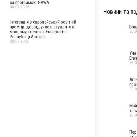
за програмою NAWA
30.07.2026
Новини та под
Інтеграція в європейський освітній
простір: досвід участі студента в
Біл
мовному інтенсиві Erasmus+ в
20.
Республіці Австрія
29.07.2026
Уча
Era
28.
Літ
про
28.
Май
тіл
20.
Пер
сту