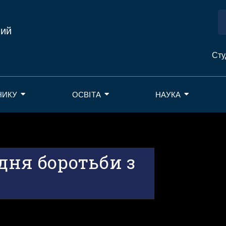
ний
Сту
НИКУ
ОСВІТА
НАУКА
 дня боротьби з