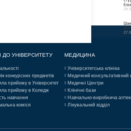
Era
29.
Шан
вик
27.
П ДО УНІВЕРСИТЕТУ
МЕДИЦИНА
альності
Університетська клініка
ік конкурсних предметів
Медичний консультативний 
ла прийому в Університет
Медичні Центри
ла прийому в Коледж
Клінічні бази
сть навчання
Навчально-виробнича аптек
альна коміся
Лікувальний відділ