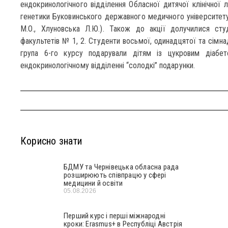
ендокринологічного відділення Обласної дитячої клінічної л
генетики Буковинського державного медичного університету 
М.О., Хлуновська Л.Ю.). Також до акції долучилися студ
факультетів № 1, 2. Студенти восьмої, одинадцятої та сімна
група 6-го курсу подарували дітям із цукровим діабе
ендокринологічному відділенні “солодкі” подарунки.
Корисно знати
БДМУ та Чернівецька обласна рада
розширюють співпрацю у сфері
медицини й освіти
05.08.2026
Перший курс і перші міжнародні
кроки: Erasmus+ в Республіці Австрія