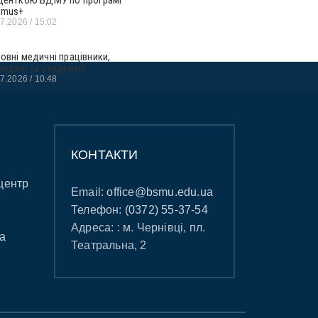
smus+
07.2026
15:02
овні медичні працівники,
ладачі та студенти!
07.2026
10:48
КОНТАКТИ
центр
Email:
office@bsmu.edu.ua
Телефон:
(0372) 55-37-54
Адреса: : м. Чернівці, пл.
а
Театральна, 2