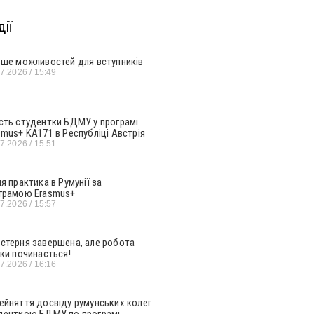
ії
ьше можливостей для вступників
07.2026
15:49
сть студентки БДМУ у програмі
smus+ KA171 в Республіці Австрія
07.2026
15:51
ня практика в Румунії за
грамою Erasmus+
07.2026
15:57
стерня завершена, але робота
ьки починається!
07.2026
16:16
ейняття досвіду румунських колег
денткою БДМУ по програмі