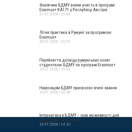
Фахівчині БДМУ взяли участь в програмі
Erasmus+ KA171 у Республіці Австрія
27.07.2026
15:43
Літня практика в Румунії за програмою
Erasmus+
28.07.2026
15:57
Перейняття досвіду румунських колег
студенткою БДМУ по програмі Erasmus+
29.07.2026
15:02
Науковцям БДМУ присвоєно вчені звання
15.07.2026
16:06
Інтернатура в БДМУ – нові можливості для
професійного розвитку
15.07.2026
14:10