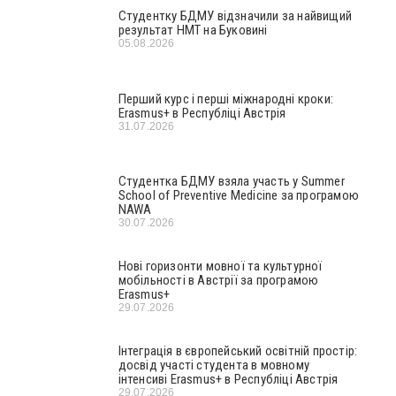
Студентку БДМУ відзначили за найвищий
результат НМТ на Буковині
05.08.2026
Перший курс і перші міжнародні кроки:
Erasmus+ в Республіці Австрія
31.07.2026
Студентка БДМУ взяла участь у Summer
School of Preventive Medicine за програмою
NAWA
30.07.2026
Нові горизонти мовної та культурної
мобільності в Австрії за програмою
Erasmus+
29.07.2026
Інтеграція в європейський освітній простір:
досвід участі студента в мовному
інтенсиві Erasmus+ в Республіці Австрія
29.07.2026