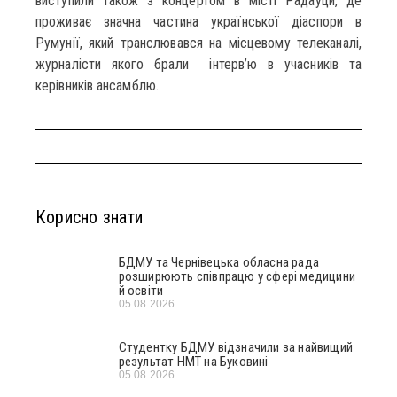
виступили також з концертом в місті Радауци, де
проживає значна частина української діаспори в
Румунії, який транслювався на місцевому телеканалі,
журналісти якого брали інтерв’ю в учасників та
керівників ансамблю.
Корисно знати
БДМУ та Чернівецька обласна рада
розширюють співпрацю у сфері медицини
й освіти
05.08.2026
Студентку БДМУ відзначили за найвищий
результат НМТ на Буковині
05.08.2026