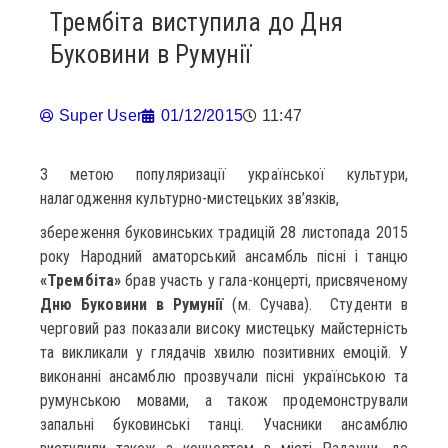
Трембіта виступила до Дня
Буковини в Румунії
Super User
01/12/2015
11:47
З метою популяризації української культури,
налагодження культурно-мистецьких зв’язків,
збереження буковинських традицій 28 листопада 2015
року Народний аматорський ансамбль пісні і танцю
«Трембіта»
брав участь у гала-концерті, присвяченому
Дню Буковини в Румунії
(м. Сучава). Студенти в
черговий раз показали високу мистецьку майстерність
та викликали у глядачів хвилю позитивних емоцій. У
виконанні ансамблю прозвучали пісні українською та
румунською мовами, а також продемонстрували
запальні буковинські танці. Учасники ансамблю