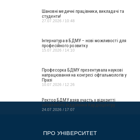
Шановні медичні працівники, викладачі та
студенти!
27.07.2026
10:48
Інтернатура в БДМУ – нові можливості для
професійного розвитку
15.07.2026
14:10
Професорка БДМУ презентувала наукові
напрацювання на конгресі офтальмологів у
Празі
10.07.2026
12:26
Ректор БДМУ взяв участь у відкритті
оновленого відділення Кардіоцентру
24.07.2026
17:07
ПРО УНІВЕРСИТЕТ