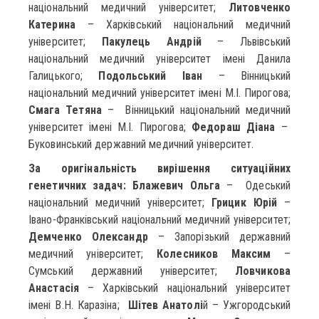
національний медичний університет;
Литовченко
Катерина
– Харківський національний медичний
університет;
Пакулець Андрій
– Львівський
національний медичний університет імені Данила
Галицького;
Подольський Іван
– Вінницький
національний медичний університет імені М.І. Пирогова;
Смага Тетяна
– Вінницький національний медичний
університет імені М.І. Пирогова;
Федораш Діана
–
Буковинський державний медичний університет.
За оригінальність вирішення ситуаційних
генетичних задач:
Блажевич Ольга
– Одеський
національний медичний університет;
Грицик Юрій
–
Івано-Франківський національний медичний університет;
Демченко Олександр
– Запорізький державний
медичний університет;
Колесников Максим
–
Сумський державний університет;
Ловчикова
Анастасія
– Харківський національний університет
імені В.Н. Каразіна;
Шітев Анатолі
й – Ужгородський