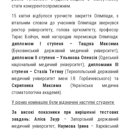
стати конкурентоспроможним.
15 квітня відбулося урочисте закриття Олімпіади, з
вітальним словом до учасників Олімпіади звернувся
ректор університету, голова оргкомітету, професор
Тарас Бойчук, який нагородив переможців Олімпіади:
дипломом І ступеня – Тащука Максима
(Буковинський державний медичний університет);
дипломом ІІ ступеня – Ульянова Олексія
(Одеський
національний медичний університет);
дипломами ІІІ
ступеня – Стахів Тетяну
(Тернопільський державний
медичний університет імені І.Я. Горбачевського) та
Скрипника Максима
(Українська медична
стоматологічна академія).
У різних номінаціях були відзначені наступні студенти:
За високі показники при вирішенні тестових
завдань:
Алієв Заур
– Запорізький державний
медичний університет;
Наумова Ірина
– Харківський