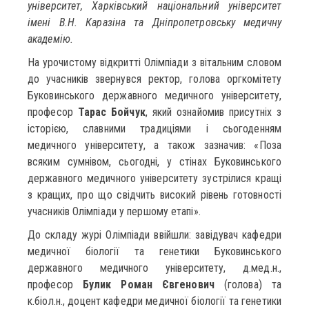
університет, Харківський національний університет
імені В.Н. Каразіна та Дніпропетровську медичну
академію.
На урочистому відкритті Олімпіади з вітальним словом
до учасників звернувся ректор, голова оргкомітету
Буковинського державного медичного університету,
професор
Тарас Бойчук
, який ознайомив присутніх з
історією, славними традиціями і сьогоденням
медичного університету, а також зазначив: «Поза
всяким сумнівом, сьогодні, у стінах Буковинського
державного медичного університету зустрілися кращі
з кращих, про що свідчить високий рівень готовності
учасників Олімпіади у першому етапі».
До складу журі Олімпіади ввійшли: завідувач кафедри
медичної біології та генетики Буковинського
державного медичного університету, д.мед.н.,
професор
Булик Роман Євгенович
(голова) та
к.біол.н., доцент кафедри медичної біології та генетики