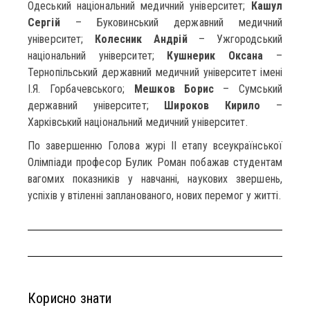
Одеський національний медичний університет;
Кашул
Сергій
– Буковинський державний медичний
університет;
Колесник Андрій
– Ужгородський
національний університет;
Кушнерик Оксана
–
Тернопільський державний медичний університет імені
І.Я. Горбачевського;
Мешков Борис
– Сумський
державний університет;
Широков Кирило
–
Харківський національний медичний університет.
По завершенню Голова журі ІІ етапу всеукраїнської
Олімпіади професор Булик Роман побажав студентам
вагомих показників у навчанні, наукових звершень,
успіхів у втіленні запланованого, нових перемог у житті.
Корисно знати