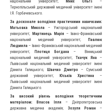
національний університет;
Мних Ольг
а –
Тернопільський державний медичний університет імені
І.Я. Горбачевського.
За досконале володіння практичними навичками:
Матьовка Микола
– Ужгородський національний
університет;
Мартинець Марія
– Івано-Франківський
національний медичний університет;
Павлюк
Людмила
– Івано-Франківський національний медичний
університет;
Плотиця Богдана
– Вінницький
національний медичний університет;
Ткачук Яна
–
Львівський національний медичний університет імені
Данила Галицького;
Швачко Дмитро
– Сумський
державний університет;
Юськів Христина
–
Львівський національний медичний університет імені
Данила Галицького.
За високий рівень володіння теоретичним
матеріалом: Власов Ілля
– Дніпропетровська
державна медична академія;
Зозуля Роман
–