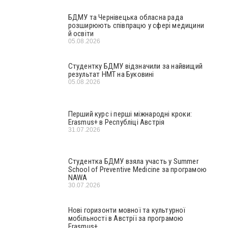
БДМУ та Чернівецька обласна рада
розширюють співпрацю у сфері медицини
й освіти
05.08.2026
Студентку БДМУ відзначили за найвищий
результат НМТ на Буковині
05.08.2026
Перший курс і перші міжнародні кроки:
Erasmus+ в Республіці Австрія
31.07.2026
Студентка БДМУ взяла участь у Summer
School of Preventive Medicine за програмою
NAWA
30.07.2026
Нові горизонти мовної та культурної
мобільності в Австрії за програмою
Erasmus+