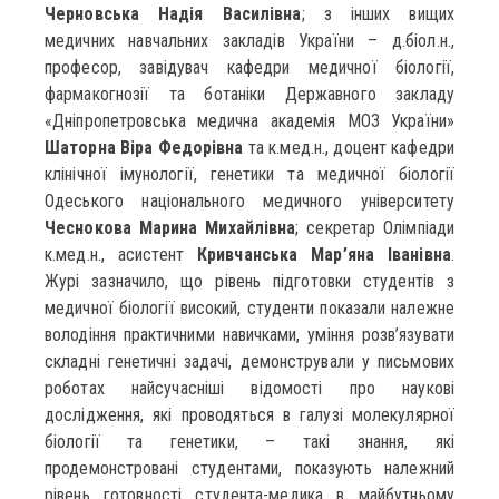
Черновська Надія Василівна
; з інших вищих
медичних навчальних закладів України – д.біол.н.,
професор, завідувач кафедри медичної біології,
фармакогнозії та ботаніки Державного закладу
«Дніпропетровська медична академія МОЗ України»
Шаторна Віра Федорівна
та к.мед.н., доцент кафедри
клінічної імунології, генетики та медичної біології
Одеського національного медичного університету
Чеснокова Марина Михайлівна
; секретар Олімпіади
к.мед.н., асистент
Кривчанська Мар’яна Іванівна
.
Журі зазначило, що рівень підготовки студентів з
медичної біології високий, студенти показали належне
володіння практичними навичками, уміння розв’язувати
складні генетичні задачі, демонстрували у письмових
роботах найсучасніші відомості про наукові
дослідження, які проводяться в галузі молекулярної
біології та генетики, – такі знання, які
продемонстровані студентами, показують належний
рівень готовності студента-медика в майбутньому