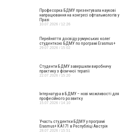
Професорка БДМУ презентувала наукові
напрацювання на конгресі офтальмологів у
Празі
10.07.2026
12:26
Перейняття досвіду румунських колег
студенткою БДМУ по програмі Erasmus+
29.07.2026
15:02
Студенти БДМУ завершили виробничу
практику з фізичної терапії
22.07.2026
15:20
Інтернатура в БДМУ – нові можливості для
професійного розвитку
15.07.2026
14:10
Участь студентки БДМУ у програмі
Erasmus+ KA171 в Республіці Австрія
28.07.2026
15:51