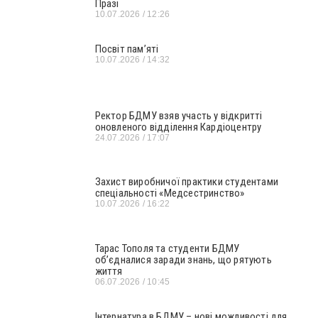
Празі
10.07.2026
12:26
Посвіт пам’яті
10.07.2026
14:32
Ректор БДМУ взяв участь у відкритті
оновленого відділення Кардіоцентру
24.07.2026
17:07
Захист виробничої практики студентами
спеціальності «Медсестринство»
10.07.2026
16:22
Тарас Тополя та студенти БДМУ
об’єдналися заради знань, що рятують
життя
06.07.2026
10:45
Інтернатура в БДМУ – нові можливості для