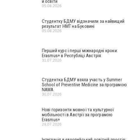
й освіти
05.08.2026
Студентку БДМУ відзначили за найвищий
результат НМТ на Буковині
05.08.2026
Перший курс і перші міжнародні кроки:
Erasmus+ в Республіці Австрія
31.07.2026
Студентка БДМУ взяла участь у Summer
School of Preventive Medicine за програмою
NAWA
30.07.2026
Нові горизонти мовної та культурної
мобільності в Австрії за програмою
Erasmus+
29.07.2026
Інтеграція в європейський освітній простір: