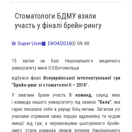
Стоматологи БДМУ взяли
участь у фіналі брейн-рингу
Super User
19/04/2016
09:48
15 квітня на базі Національного медичного
університету імені О.О.Богомольця
відбувся фінал
Всеукраїнської інтелектуальної гри
“Брейн-ринг зі стоматології – 2016”.
У змаганні брали участь
5 команд
, серед яких
і команда нашого університету під назвою
“Капа”
, яка
гарно показала себе в раунді бліц-питань. Загалом усі
учасники отримали свіжу порцію адреналіну та чудові
емоції від гри, а переможцями цьогорічного брейн-
рингу стала команда лікарів інтернів Національного