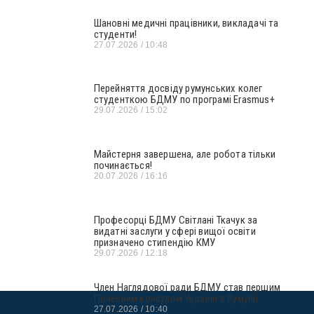
Шановні медичні працівники, викладачі та
студенти!
27.07.2026
10:48
Перейняття досвіду румунських колег
студенткою БДМУ по програмі Erasmus+
29.07.2026
15:02
Майстерня завершена, але робота тільки
починається!
20.07.2026
16:16
Професорці БДМУ Світлані Ткачук за
видатні заслуги у сфері вищої освіти
призначено стипендію КМУ
29.07.2026
12:18
Член Наглядової ради БДМУ став першим
Почесним консулом України в Румунії
27.07.2026
10:40