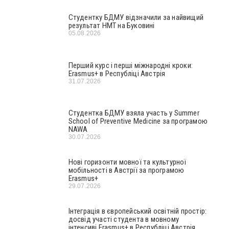
Студентку БДМУ відзначили за найвищий
результат НМТ на Буковині
05.08.2026
Перший курс і перші міжнародні кроки:
Erasmus+ в Республіці Австрія
31.07.2026
Студентка БДМУ взяла участь у Summer
School of Preventive Medicine за програмою
NAWA
30.07.2026
Нові горизонти мовної та культурної
мобільності в Австрії за програмою
Erasmus+
29.07.2026
Інтеграція в європейський освітній простір:
досвід участі студента в мовному
інтенсиві Erasmus+ в Республіці Австрія