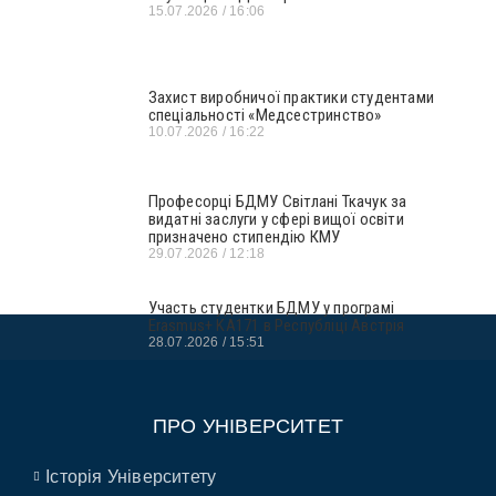
15.07.2026
16:06
Захист виробничої практики студентами
спеціальності «Медсестринство»
10.07.2026
16:22
Професорці БДМУ Світлані Ткачук за
видатні заслуги у сфері вищої освіти
призначено стипендію КМУ
29.07.2026
12:18
Участь студентки БДМУ у програмі
Erasmus+ KA171 в Республіці Австрія
28.07.2026
15:51
ПРО УНІВЕРСИТЕТ
Історія Університету