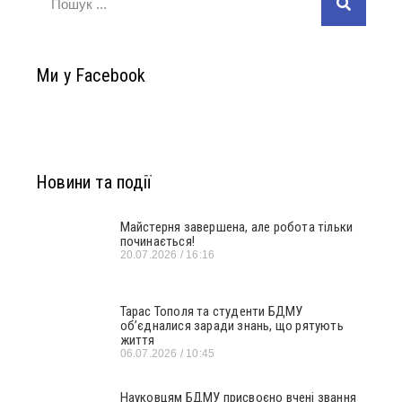
Ми у Facebook
Новини та події
Майстерня завершена, але робота тільки
починається!
20.07.2026
16:16
Тарас Тополя та студенти БДМУ
об’єдналися заради знань, що рятують
життя
06.07.2026
10:45
Науковцям БДМУ присвоєно вчені звання