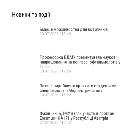
Новини та події
Більше можливостей для вступників
20.07.2026
15:49
Професорка БДМУ презентувала наукові
напрацювання на конгресі офтальмологів у
Празі
10.07.2026
12:26
Захист виробничої практики студентами
спеціальності «Медсестринство»
10.07.2026
16:22
Фахівчині БДМУ взяли участь в програмі
Erasmus+ KA171 у Республіці Австрія
27.07.2026
15:43