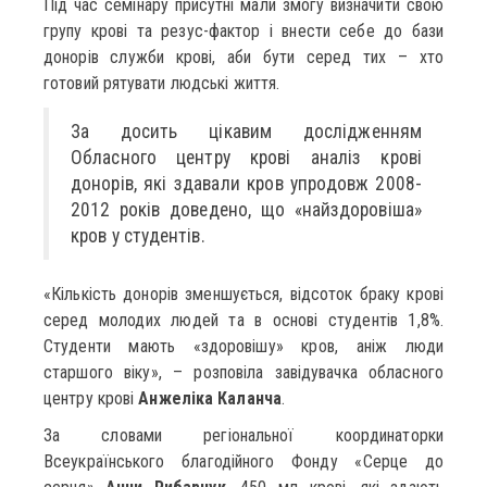
Під час семінару присутні мали змогу визначити свою
групу крові та резус-фактор і внести себе до бази
донорів служби крові, аби бути серед тих – хто
готовий рятувати людські життя.
За досить цікавим дослідженням
Обласного центру крові аналіз крові
донорів, які здавали кров упродовж 2008-
2012 років доведено, що «найздоровіша»
кров у студентів.
«Кількість донорів зменшується, відсоток браку крові
серед молодих людей та в основі студентів 1,8%.
Студенти мають «здоровішу» кров, аніж люди
старшого віку», – розповіла завідувачка обласного
центру крові
Анжеліка Каланча
.
За словами регіональної координаторки
Всеукраїнського благодійного Фонду «Серце до