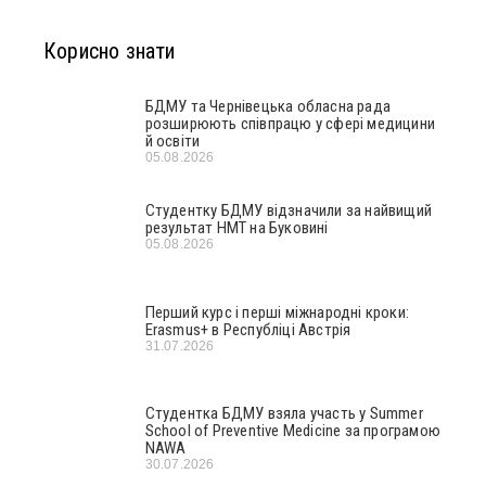
Корисно знати
БДМУ та Чернівецька обласна рада
розширюють співпрацю у сфері медицини
й освіти
05.08.2026
Студентку БДМУ відзначили за найвищий
результат НМТ на Буковині
05.08.2026
Перший курс і перші міжнародні кроки:
Erasmus+ в Республіці Австрія
31.07.2026
Студентка БДМУ взяла участь у Summer
School of Preventive Medicine за програмою
NAWA
30.07.2026