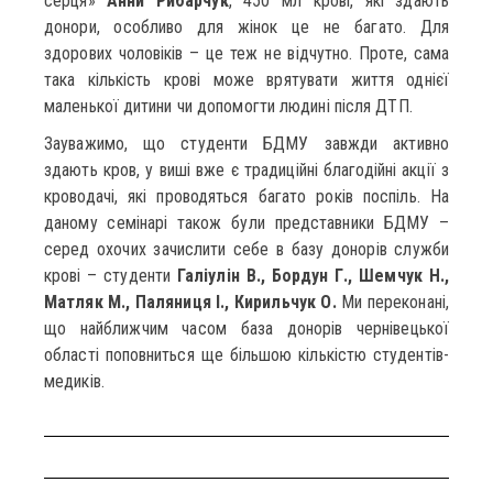
серця»
Анни Рибарчук
, 450 мл крові, які здають
донори, особливо для жінок це не багато. Для
здорових чоловіків – це теж не відчутно. Проте, сама
така кількість крові може врятувати життя однієї
маленької дитини чи допомогти людині після ДТП.
Зауважимо, що студенти БДМУ завжди активно
здають кров, у виші вже є традиційні благодійні акції з
кроводачі, які проводяться багато років поспіль. На
даному семінарі також були представники БДМУ –
серед охочих зачислити себе в базу донорів служби
крові – студенти
Галіулін В., Бордун Г., Шемчук Н.,
Матляк М., Паляниця І., Кирильчук О.
Ми переконані,
що найближчим часом база донорів чернівецької
області поповниться ще більшою кількістю студентів-
медиків.