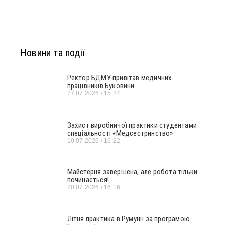
Новини та події
Ректор БДМУ привітав медичних
працівників Буковини
27.07.2026
15:24
Захист виробничої практики студентами
спеціальності «Медсестринство»
10.07.2026
16:22
Майстерня завершена, але робота тільки
починається!
20.07.2026
16:16
Літня практика в Румунії за програмою