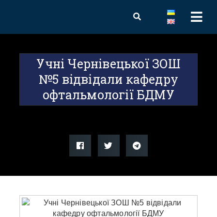
Учні Чернівецької ЗОШ
№5 відвідали кафедру
офтальмології БДМУ