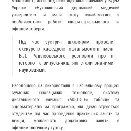
можливості, які перед ними відкриває навчання у ВДНЗ
України «Буковинський державний медичний
університет» та мали змогу ознайомитись з
особливостями роботи лікаря-офтальмолога та
офтальмохірурга.
Під час зустрічі школярам провели
екскурсію кафедрою офтальмології імені
Б.Л. Радзіховського, розповіли про її
історію та випускників, які стали знаними
науковцями.
Наголошено на використанні в навчальному процесі
сучасних інноваційних технологій, систему
дистанційного навчання «MOODLE» таблиць та
відеоматеріалів за програмою, які демонструються
студентам під час проведення практичних занять та
лекцій, можливість додаткових занять в
офтальмологічному гуртку.