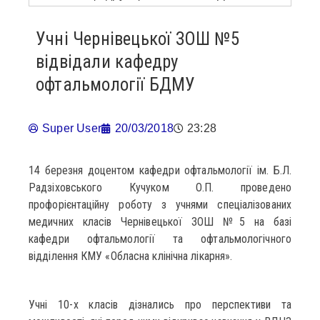
Учні Чернівецької ЗОШ №5
відвідали кафедру
офтальмології БДМУ
Super User
20/03/2018
23:28
14 березня доцентом кафедри офтальмології ім. Б.Л.
Радзіховського Кучуком О.П. проведено
профорієнтаційну роботу з учнями спеціалізованих
медичних класів Чернівецької ЗОШ №5 на базі
кафедри офтальмології та офтальмологічного
відділення КМУ «Обласна клінічна лікарня».
Учні 10-х класів дізнались про перспективи та