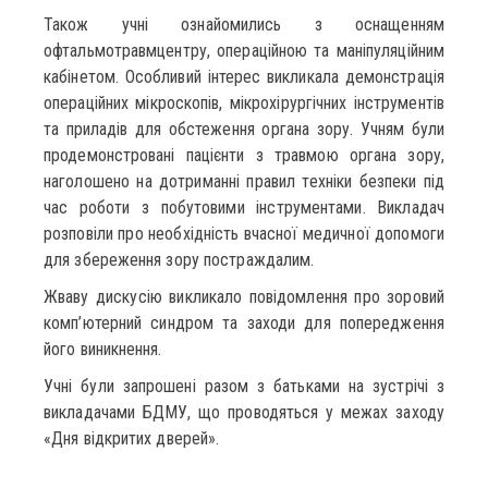
Також учні ознайомились з оснащенням
офтальмотравмцентру, операційною та маніпуляційним
кабінетом. Особливий інтерес викликала демонстрація
операційних мікроскопів, мікрохірургічних інструментів
та приладів для обстеження органа зору. Учням були
продемонстровані пацієнти з травмою органа зору,
наголошено на дотриманні правил техніки безпеки під
час роботи з побутовими інструментами. Викладач
розповіли про необхідність вчасної медичної допомоги
для збереження зору постраждалим.
Жваву дискусію викликало повідомлення про зоровий
комп’ютерний синдром та заходи для попередження
його виникнення.
Учні були запрошені разом з батьками на зустрічі з
викладачами БДМУ, що проводяться у межах заходу
«Дня відкритих дверей».