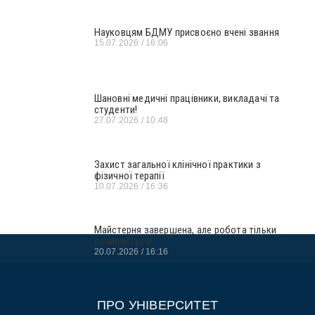
Науковцям БДМУ присвоєно вчені звання
15.07.2026
16:06
Шановні медичні працівники, викладачі та
студенти!
27.07.2026
10:48
Захист загальної клінічної практики з
фізичної терапії
10.07.2026
16:36
Майстерня завершена, але робота тільки
починається!
20.07.2026
16:16
ПРО УНІВЕРСИТЕТ