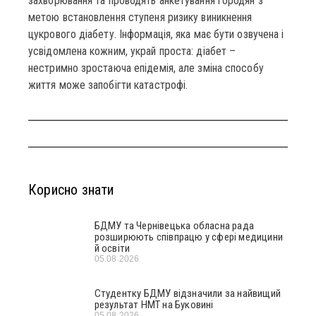
захворювання та проводять анкетування городян з
метою встановлення ступеня ризику виникнення
цукрового діабету. Інформація, яка має бути озвучена і
усвідомлена кожним, украй проста: діабет –
нестримно зростаюча епідемія, але зміна способу
життя може запобігти катастрофі.
Корисно знати
БДМУ та Чернівецька обласна рада
розширюють співпрацю у сфері медицини
й освіти
05.08.2026
Студентку БДМУ відзначили за найвищий
результат НМТ на Буковині
05.08.2026