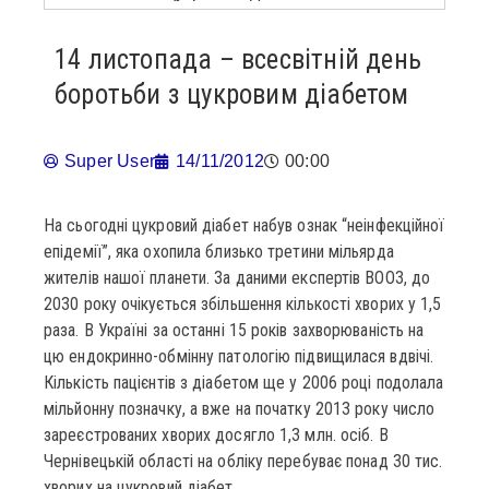
14 листопада – всесвітній день
боротьби з цукровим діабетом
Super User
14/11/2012
00:00
На сьогодні цукровий діабет набув ознак “неінфекційної
епідемії”, яка охопила близько третини мільярда
жителів нашої планети. За даними експертів ВООЗ, до
2030 року очікується збільшення кількості хворих у 1,5
раза. В Україні за останні 15 років захворюваність на
цю ендокринно-обмінну патологію підвищилася вдвічі.
Кількість пацієнтів з діабетом ще у 2006 році подолала
мільйонну позначку, а вже на початку 2013 року число
зареєстрованих хворих досягло 1,3 млн. осіб. В
Чернівецькій області на обліку перебуває понад 30 тис.
хворих на цукровий діабет.