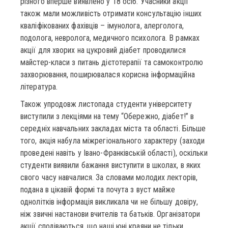
різного вперше виявлено у 18 осіб. Учасники акції
також мали можливість отримати консультацію інших
кваліфікованих фахівців – імунолога, алерголога,
подолога, невролога, медичного психолога. В рамках
акції для хворих на цукровий діабет проводилися
майстер-класи з питань дієтотерапії та самоконтролю
захворювання, поширювалася корисна інформаційна
література.
Також упродовж листопада студенти університету
виступили з лекціями на тему “Обережно, діабет!” в
середніх навчальних закладах міста та області. Більше
того, акція набула міжрегіонального характеру (заходи
проведені навіть у Івано-Франківській області), оскільки
студенти виявили бажання виступити в школах, в яких
свого часу навчалися. За словами молодих лекторів,
подана в цікавій формі та почута з вуст майже
однолітків інформація викликала чи не більшу довіру,
ніж звичні настанови вчителів та батьків. Організатори
акції сподіваються, що наші юні краяни не тільки