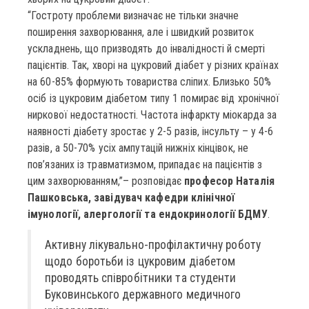
“Гостроту проблеми визначає не тільки значне
поширення захворювання, але і швидкий розвиток
ускладнень, що призводять до інвалідності й смерті
пацієнтів. Так, хворі на цукровий діабет у різних країнах
на 60-85% формують товариства сліпих. Близько 50%
осіб із цукровим діабетом типу 1 помирає від хронічної
ниркової недостатності. Частота інфаркту міокарда за
наявності діабету зростає у 2-5 разів, інсульту – у 4-6
разів, а 50-70% усіх ампутацій нижніх кінцівок, не
пов’язаних із травматизмом, припадає на пацієнтів з
цим захворюванням,”– розповідає
професор Наталія
Пашковська, завідувач кафедри клінічної
імунології, алергології та ендокринології БДМУ
.
Активну лікувально-профілактичну роботу
щодо боротьби із цукровим діабетом
проводять співробітники та студенти
Буковинського державного медичного