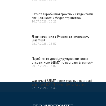
Захист виробничої практики студентами
спеціальності «Медсестринство»
10.07.2026
16:22
Літня практика в Румунії за програмою
Erasmus+
28.07.2026
15:57
Перейняття досвіду румунських колег
студенткою БДМУ по програмі Erasmus+
29.07.2026
15:02
Фахівчині БДМУ взяли участь в програмі
Erasmus+ KA171 у Республіці Австрія
27.07.2026
15:43
ПРО УНІВЕРСИТЕТ