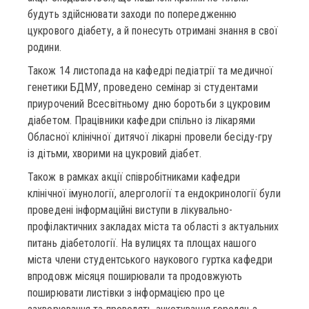
будуть здійснювати заходи по попередженню
цукрового діабету, а й понесуть отримані знання в свої
родини.
Також 14 листопада на кафедрі педіатрії та медичної
генетики БДМУ, проведено семінар зі студентами
приурочений Всесвітньому дню боротьби з цукровим
діабетом. Працівники кафедри спільно із лікарями
Обласної клінічної дитячої лікарні провели бесіду-гру
із дітьми, хворими на цукровий діабет.
Також в рамках акції співробітниками кафедри
клінічної імунології, алергології та ендокринології були
проведені інформаційні виступи в лікувально-
профілактичних закладах міста та області з актуальних
питань діабетології. На вулицях та площах нашого
міста члени студентського наукового гуртка кафедри
впродовж місяця поширювали та продовжують
поширювати листівки з інформацією про це