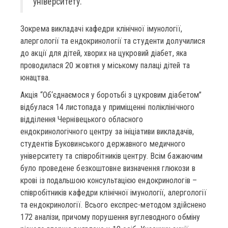
університету.
Зокрема викладачі кафедри клінічної імунології,
алергології та ендокринології та студенти долучилися
до акції для дітей, хворих на цукровий діабет, яка
проводилася 20 жовтня у міському палаці дітей та
юнацтва.
Акція “Об‘єднаємося у боротьбі з цукровим діабетом”
відбулася 14 листопада у приміщенні поліклінічного
відділення Чернівецького обласного
ендокринологічного центру за ініціативи викладачів,
студентів Буковинського державного медичного
університету та співробітників центру. Всім бажаючим
було проведене безкоштовне визначення глюкози в
крові із подальшою консультацією ендокринологів –
співробітників кафедри клінічної імунології, алергології
та ендокринології. Всього експрес-методом здійснено
172 аналізи, причому порушення вуглеводного обміну