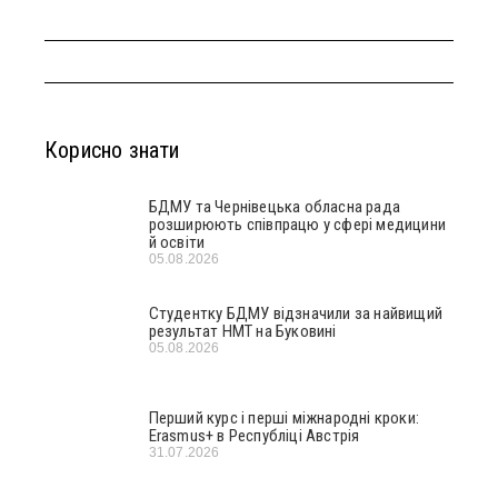
Корисно знати
БДМУ та Чернівецька обласна рада
розширюють співпрацю у сфері медицини
й освіти
05.08.2026
Студентку БДМУ відзначили за найвищий
результат НМТ на Буковині
05.08.2026
Перший курс і перші міжнародні кроки:
Erasmus+ в Республіці Австрія
31.07.2026