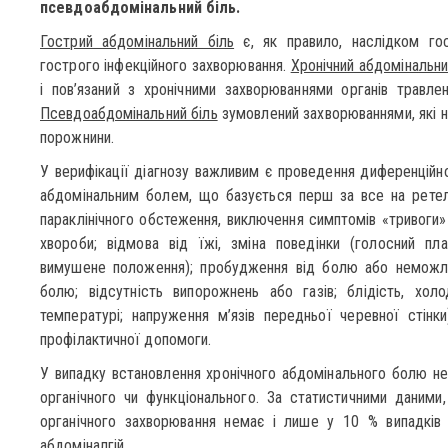
псевдоабдомінальний біль.
Гострий абдомінальний біль
є, як правило, наслідком гост
гострого інфекційного захворювання.
Хронічний абдомінальни
і пов’язаний з хронічними захворюваннями органів травле
Псевдоабдомінальний біль
зумовлений захворюваннями, які не
порожнини.
У верифікації діагнозу важливим є проведення диференційно
абдомінальним болем, що базується перш за все на ретель
параклінічного обстеження, виключення симптомів «тривоги
хвороби; відмова від їжі, зміна поведінки (голосний пла
вимушене положення); пробудження від болю або неможлив
болю; відсутність випорожнень або газів; блідість, холо
температурі; напруження м’язів передньої черевної стінки
профілактичної допомоги.
У випадку встановлення хронічного абдомінального болю не
органічного чи функціонального. За статистичними даними
органічного захворювання немає і лише у 10 % випадків 
абдоміналгій.