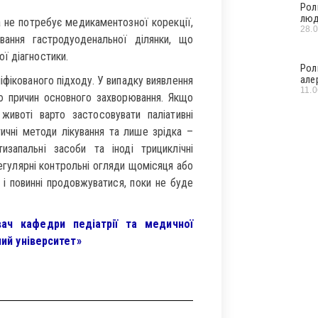
Рол
люд
а не потребує медикаментозної корекції,
28.
ювання гастродуоденальної ділянки, що
ї діагностики.
Рол
але
фікованого підходу. У випадку виявлення
11.
ію причин основного захворювання. Якщо
животі варто застосовувати паліативні
тичні методи лікування та лише зрідка –
запальні засоби та іноді трициклічні
егулярні контрольні огляди щомісяця або
 і повинні продовжуватися, поки не буде
вач кафедри педіатрії та медичної
ий університет»