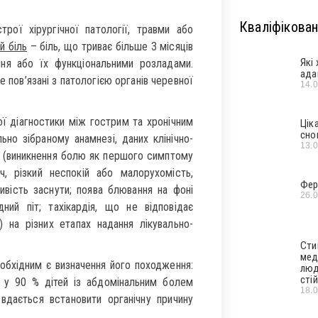
Кваліфікован
рої хірургічної патології, травми або
й біль
– біль, що триває більше 3 місяців
Які
ння або їх функціональними розладами.
ада
 пов’язані з патологією органів черевної
14.
ї діагностики між гострим та хронічним
Цік
сно
но зібраному анамнезі, даних клінічно-
13.
» (виникнення болю як першого симптому
ч, різкий неспокій або малорухомість,
Фер
ість заснути; поява блювання на фоні
26.
дний піт; тахікардія, що не відповідає
) на різних етапах надання лікувально-
Сти
мед
обхідним є визначення його походження:
люд
стій
, у 90 % дітей із абдомінальним болем
18.
вдається встановити органічну причину