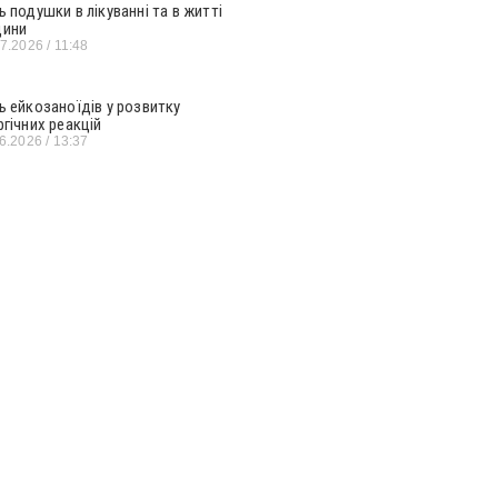
ь подушки в лікуванні та в житті
ини
07.2026
11:48
ь ейкозаноїдів у розвитку
ргічних реакцій
06.2026
13:37