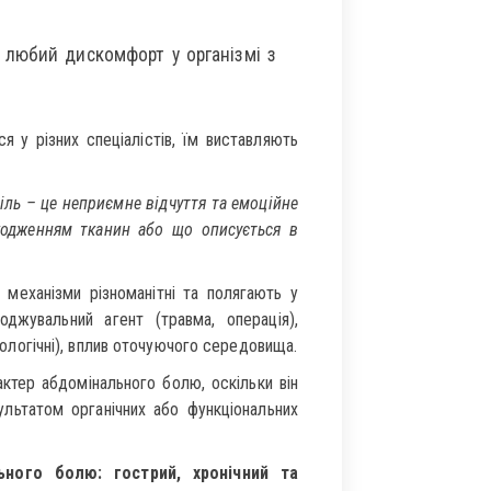
и любий дискомфорт у організмі з
 у різних спеціалістів, їм виставляють
іль – це неприємне відчуття та емоційне
одженням тканин або що описується в
а механізми різноманітні та полягають у
джувальний агент (травма, операція),
ихологічні), вплив оточуючого середовища.
ктер абдомінального болю, оскільки він
ультатом органічних або функціональних
ьного болю: гострий, хронічний та