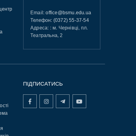
центр
Email:
office@bsmu.edu.ua
Телефон:
(0372) 55-37-54
Адреса: : м. Чернівці, пл.
а
Театральна, 2
ПІДПИСАТИСЬ
ості
рма
ня
иків