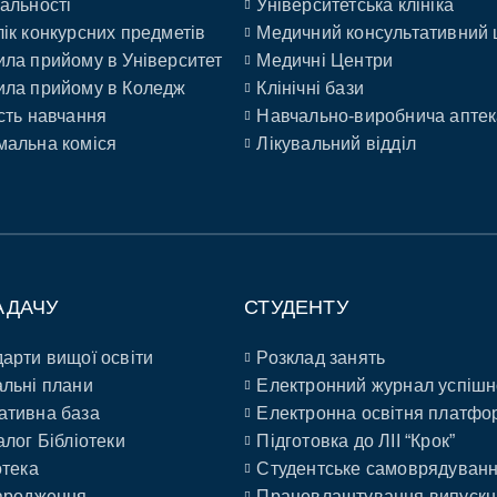
альності
Університетська клініка
ік конкурсних предметів
Медичний консультативний 
ла прийому в Університет
Медичні Центри
ла прийому в Коледж
Клінічні бази
сть навчання
Навчально-виробнича аптек
альна коміся
Лікувальний відділ
АДАЧУ
СТУДЕНТУ
арти вищої освіти
Розклад занять
льні плани
Електронний журнал успішн
ативна база
Електронна освітня платфо
алог Бібліотеки
Підготовка до ЛІІ “Крок”
отека
Студентське самоврядуван
ародження
Працевлаштування випускн