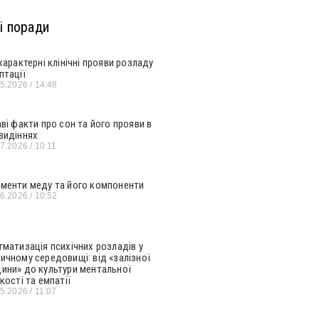
і поради
 характерні клінічні прояви розладу
птації
05.2026
14:48
аві факти про сон та його прояви в
видіннях
07.2026
10:11
менти меду та його компоненти
06.2026
10:52
гматизація психічних розладів у
ичному середовищі: від «залізної
ини» до культури ментальної
кості та емпатії
05.2026
11:07