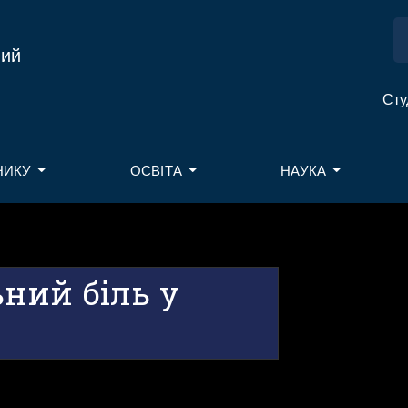
ний
Сту
НИКУ
ОСВІТА
НАУКА
ний біль у