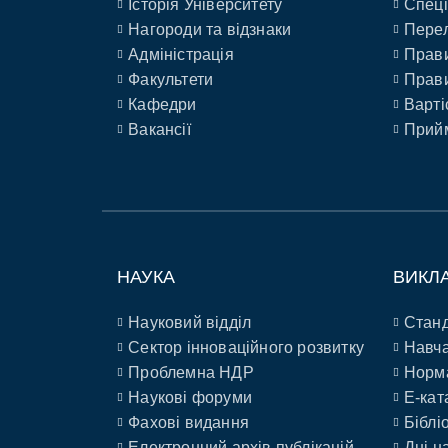
Історія Університету
Спеці
Нагороди та відзнаки
Перел
Адміністрація
Прави
Факультети
Прави
Кафедри
Варті
Вакансії
Прийм
НАУКА
ВИКЛ
Науковий відділ
Станд
Сектор інноваційного розвитку
Навча
Проблемна НДР
Норм
Наукові форуми
E-кат
Фахові видання
Біблі
Електронний архів публікацій
Дні н