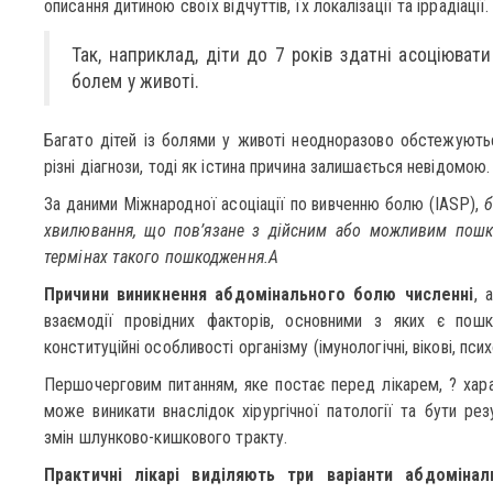
описання дитиною своїх відчуттів, їх локалізації та іррадіації.
Так, наприклад, діти до 7 років здатні асоціюват
болем у животі.
Багато дітей із болями у животі неодноразово обстежуються
різні діагнози, тоді як істина причина залишається невідомою.
За даними Міжнародної асоціації по вивченню болю (IASP),
б
хвилювання, що пов’язане з дійсним або можливим пошк
термінах такого пошкодження.A
Причини виникнення абдомінального болю численні
, 
взаємодії провідних факторів, основними з яких є пошко
конституційні особливості організму (імунологічні, вікові, пс
Першочерговим питанням, яке постає перед лікарем, ? хара
може виникати внаслідок хірургічної патології та бути рез
змін шлунково-кишкового тракту.
Практичні лікарі виділяють три варіанти абдомінал