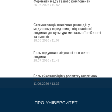
Ферменти меду та його компоненти
26.06.2026
10:52
Стигматизація психічних розладів у
медичному середовищі: від «залізної
людини» до культури ментальної стійкості
та емпатії
18.05.2026
11:07
Роль подушки в лікуванні та в житті
людини
28.07.2026
11:48
Роль ейкозаноїдів у розвитку алергічних
реакцій
11.06.2026
13:37
ПРО УНІВЕРСИТЕТ