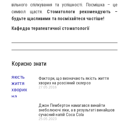
вільного спілкування та успішності. Посмішка – це
символ щастя.
Стоматологи рекомендують –
будьте щасливими та посміхайтеся частіше!
Кафедра терапевтичної стоматології
Корисно знати
Фактори, що визначають якість життя
хворих на розсіяний склероз
27.05.2016
Джон Пембертон намагався винайти
знеболюючі ліки, а в результаті винайшов
сучасний напій Coca Cola
25.05.2023