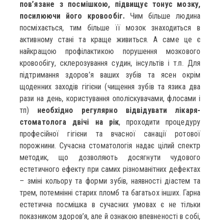
пов’язане з посмішкою, підвищує тонус мозку,
посилюючи його кровообіг.
Чим більше людина
посміхається, тим більше її мозок знаходиться в
активному стані та краще живиться. А саме це є
найкращою профілактикою порушення мозкового
кровообігу, склерозування судин, інсультів і т.п. Для
підтримання здоров’я ваших зубів та ясен окрім
щоденних заходів гігієни (чищення зубів та язика два
рази на день, користування ополіскувачами, флосами і
тп)
необхідно регулярно відвідувати лікаря-
стоматолога двічі на рік
, проходити процедуру
професійної гігієни та вчасної санації ротової
порожнини. Сучасна стоматологія надає цілий спектр
методик, що дозволяють досягнути чудового
естетичного ефекту при самих різноманітних дефектах
– зміні кольору та форми зубів, наявності діастем та
трем, потемнінні старих пломб та багатьох інших. Гарна
естетична посмішка в сучасних умовах є не тільки
показником здоров’я, але й ознакою впевненості в собі,