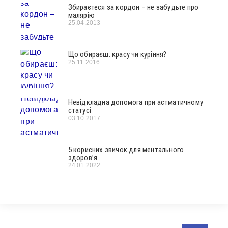
Збираєтеся за кордон – не забудьте про
малярію
25.04.2013
Що обираєш: красу чи куріння?
25.11.2016
Невідкладна допомога при астматичному
статусі
03.10.2017
5 корисних звичок для ментального
здоров’я
24.01.2022