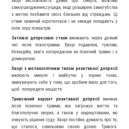
хворі висловлюють думки про смерть, можливі
самоушкодження,суїциди, іноді розширені самогубства
з метою позбавити своїх близьких від страждань. Ці
стани зазвичай короткочасні і не завжди попадають у
поле зору психіатрів.
Затяжні депресивні стани
виникають через деякий
час після психотравми. Хворі подавлені, тужливі,
безнадійні, увага зосереджена на психічній травмі і є
домінуючою.
Хворі з меланхолічним типом реактивної депресії
малюють минуле і майбутнє у чорних тонах,
звинувачують себе у тому, що зробили мало для того,
щоб попередити нещастя.
Тривожний варіант реактивної депресії
виникає
після психічної травми, яка загрожує життю та
благополуччю хворих, а також у заарештованих, які
очікують рішення суду. Хворі постійно думають про те,
що сталося, схвильовані своєю долею. Тривога