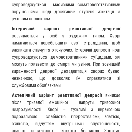
супроводжується масивними соматовегетативними
порушеннями, іноді досягаючи ступеня ажитації з
руховим неспокоєм.
Істеричний варіант реактивної депресії
розвивається у осіб з художнім типом. Хворі
намагаються перебільшити свої страждання, щоб
викликати співчуття оточуючих. Істеричні депресії іноді
супроводжуються демонстративними суїцидами, які
можуть призвести до смерті чи увіччя. При зовнішній
вираженості депресії дезадаптація хворих буває
незначною, що дозволяє їм справлятися зі
службовими обов’язками.
Астенічний варіант реактивної депресії
виникає
після тривалої емоційної напруги, тривожної
незрозумілості. Хворі – тужливі з вираженою
подразливою слабкістю, гіперестезіями, апатією,
в’ялістю, відчуттям внутрішньої спустошеності,
власної нездатності, тяжкого безсилля. Зростає