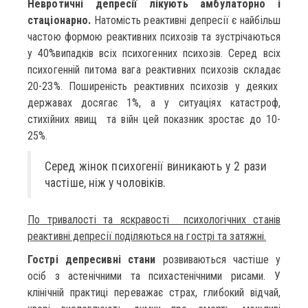
Невротичні депресії лікують амбулаторно і
стаціонарно.
Натомість реактивні депресії є найбільш
частою формою реактивних психозів та зустрічаються
у 40%випадків всіх психогенних психозів. Серед всіх
психогенній питома вага реактивних психозів складає
20-23%. Поширеність реактивних психозів у деяких
державах досягає 1%, а у ситуаціях катастроф,
стихійних явищ та війн цей показник зростає до 10-
25%.
Серед жінок психогенії виникають у 2 рази
частіше, ніж у чоловіків.
По тривалості та яскравості психологічних станів
реактивні депресії поділяються на гострі та затяжні.
Гострі депресивні стани
розвиваються частіше у
осіб з астенічними та психастенічними рисами. У
клінічній практиці переважає страх, глибокий відчай,