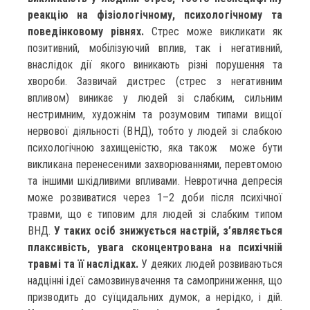
реакцію на фізіологічному, психологічному та
поведінковому рівнях.
Стрес може викликати як
позитивний, мобілізуючий вплив, так і негативний,
внаслідок дії якого виникають різні порушення та
хвороби. Зазвичай дистрес (стрес з негативним
впливом) виникає у людей зі слабким, сильним
нестримним, художнім та розумовим типами вищої
нервової діяльності (ВНД), тобто у людей зі слабкою
психологічною захищеністю, яка також може бути
викликана перенесеними захворюваннями, перевтомою
та іншими шкідливими впливами. Невротична депресія
може розвиватися через 1–2 доби після психічної
травми, що є типовим для людей зі слабким типом
ВНД.
У таких осіб знижується настрій, з’являється
плаксивість, увага сконцентрована на психічній
травмі та її наслідках.
У деяких людей розвиваються
надцінні ідеї самозвинувачення та самоприниження, що
призводить до суїцидальних думок, а нерідко, і дій.