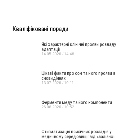
Кваліфіковані поради
Які характерні клінічні прояви розладу
адаптації
14.05.2026
14:48
Цікаві факти про сон та його прояви в
сновидіннях
13.07.2026
10:11
Ферменти меду та його компоненти
26.06.2026
10:52
Стигматизація психічних розладів у
медичному середовищі: від «залізної