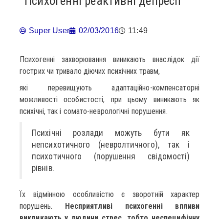
Психогенні реактивні депресії
Super User
02/03/2016
11:49
Психогенні захворювання виникають внаслідок дії
гострих чи тривало діючих психічних травм,
які перевищують адаптаційно-компенсаторні
можливості особистості, при цьому виникають як
психічні, так і сомато-неврологічні порушення.
Психічні розлади можуть бути як
непсихотичного (невролтичного), так і
психотичного (порушення свідомості)
рівнів.
Їх відмінною особливістю є зворотній характер
порушень.
Несприятливі психогенні впливи
викликають у людини стрес, тобто неспецифічну