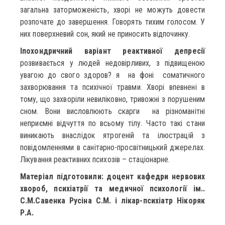
загальна заторможеність, хворі не можуть довести
розпочате до завершення. Говорять тихим голосом. У
них поверхневий сон, який не приносить відпочинку.
Іпохондричний варіант реактивної депресії
розвивається у людей недовірливих, з підвищеною
увагою до свого здоров? я на фоні соматичного
захворювання та психічної травми. Хворі впевнені в
тому, що захворіли невиліковно, тривожні з порушеним
сном. Вони висловлюють скарги на різноманітні
неприємні відчуття по всьому тілу. Часто такі стани
виникають внаслідок ятрогеній та ілюстрацій з
повідомленнями в санітарно-просвітницький джерелах.
Лікування реактивних психозів – стаціонарне.
Матеріал підготовили: доцент кафедри нервових
хвороб, психіатрії та медичної психології ім..
С.М.Савенка Русіна С.М. і лікар-психіатр Нікоряк
Р.А.