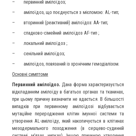
– первинний амілоїдоз;
– амілоїдоз, що поєднується з мієломою: AL-тип;
– вторинний (реактивний) амілоїдоз: АА-тип;
– спадково-сімейний амілоїдоз AF-тип ;
– локальний амілоїдоз ;
– сенільний амілоїдоз;
– амілоїдоз, повязаний із хронічним гемодіалізом.
Основні симптоми
Первинний амілоїдоз.
Дана форма характеризується
відкладанням амілоїду в багатьох органах та тканинах,
при цьому причину визначити не вдається. В більшості
випадків при первинному амілоїдозі відбувається
мутаційне переродження клітин імунної системи та
утворення AL-амілоїду, який накопичується в клітинах
мезодермального походження (в серцево-судинній
системі, м’язах, нирках). Іншою причиною утворення