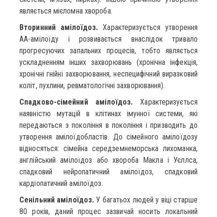
являється мієломна хвороба.
Вторинний амілоїдоз.
Характеризується утворення
АА-амілоїду і розвивається внаслідок тривало
прогресуючих запальних процесів, тобто являється
ускладненням інших захворювань (хронічна інфекція,
хронічні гнійні захворювання, неспецифічний виразковий
коліт, пухлини, ревматологічні захворювання).
Спадково-сімейний амілоїдоз.
Характеризується
наявністю мутацій в клітинах імунної системи, які
передаються з покоління в покоління і призводить до
утворення амілоїдобластів. До сімейного амілоїдозу
відносяться: сімейна середземнеморська лихоманка,
англійський амілоїдоз або хвороба Макла і Уєллса,
спадковий нейропатичний амілоїдоз, спадковий
кардіопатичний амілоїдоз.
Сенільний амілоїдоз.
У багатьох людей у віці старше
80 років, даний процес зазвичай носить локальний