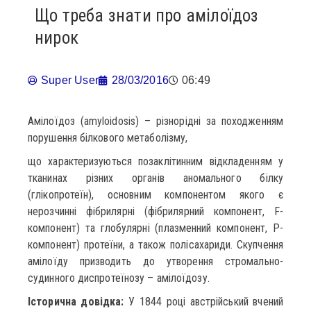
Що треба знати про амілоїдоз
нирок
Super User
28/03/2016
06:49
Амілоїдоз (amyloidosis) – різнорідні за походженням
порушення білкового метаболізму,
що характеризуються позаклітинним відкладенням у
тканинах різних органів аномального білку
(глікопротеїн), основним компонентом якого є
нерозчинні фібрилярні (фібрилярний компонент, F-
компонент) та глобулярні (плазменний компонент, P-
компонент) протеїни, а також полісахариди. Скупчення
амілоїду призводить до утворення cтромально-
судинного диспротеїнозу – амілоїдозу.
Історична довідка:
У 1844 році австрійський вчений