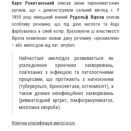
Карл Рокитанський
описав зміни паренхіматозних
органів, що «…демонстрували сальний вигляд…». У
1859 році німецький вчений
Рудольф Вірхов
описав
особливу речовину, що під дією кислоти та йоду
фарбувалась в синій колір. Враховуючи ці властивості
Вірхов помилково назвав дану речовину «крохмалем»
– або амілоїдом від лат. amylum.
Найчастіше амілоїдоз розвивається як
ускладнення хронічних захворювань,
пов’язаних з інфекцією та патологічними
процесами, що протікають з нагноєнням
(туберкульоз, бронхоектази, остеомієліт), а
також деяких неінфекційних захворювань
(ревматоїдний артрит, лімфогранулематоз,
мієломна хвороба).
Клінічна класифікація амілоїдозу: