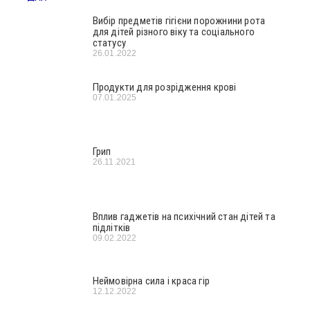
Вибір предметів гігієни порожнини рота
для дітей різного віку та соціального
статусу
26.01.2022
Продукти для розрідження крові
07.01.2025
Грип
26.11.2021
Вплив гаджетів на психічний стан дітей та
підлітків
09.02.2022
Неймовірна сила і краса гір
12.12.2022