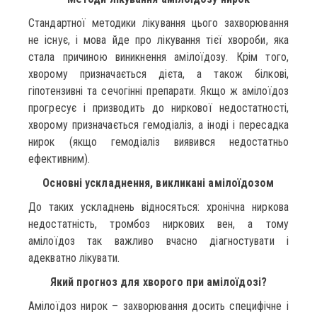
Стандартної методики лікування цього захворювання
не існує, і мова йде про лікування тієї хвороби, яка
стала причиною виникнення амілоїдозу. Крім того,
хворому призначається дієта, а також білкові,
гіпотензивні та сечогінні препарати. Якщо ж амілоїдоз
прогресує і призводить до ниркової недостатності,
хворому призначається гемодіаліз, а іноді і пересадка
нирок (якщо гемодіаліз виявився недостатньо
ефективним).
Основні ускладнення, викликані амілоїдозом
До таких ускладнень відносяться: хронічна ниркова
недостатність, тромбоз ниркових вен, а тому
амілоїдоз так важливо вчасно діагностувати і
адекватно лікувати.
Який прогноз для хворого при амілоїдозі?
Амілоїдоз нирок – захворювання досить специфічне і