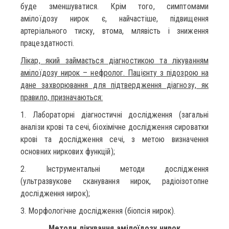
буде зменшуватися. Крім того, симптомами
амілоїдозу нирок є, найчастіше, підвищення
артеріального тиску, втома, млявість і зниження
працездатності.
Лікар, який займається діагностикою та лікуванням
амілоїдозу нирок – нефролог. Пацієнту з підозрою на
дане захворювання для підтвердження діагнозу, як
правило, призначаються:
1. Лабораторні діагностичні дослідження (загальні
аналізи крові та сечі, біохімічне дослідження сироватки
крові та дослідження сечі, з метою визначення
основних ниркових функцій);
2. Інструментальні методи дослідження
(ультразвукове сканування нирок, радіоізотопне
дослідження нирок);
3. Морфологічне дослідження (біопсія нирок).
Методи лікування амілоїдозу нирок