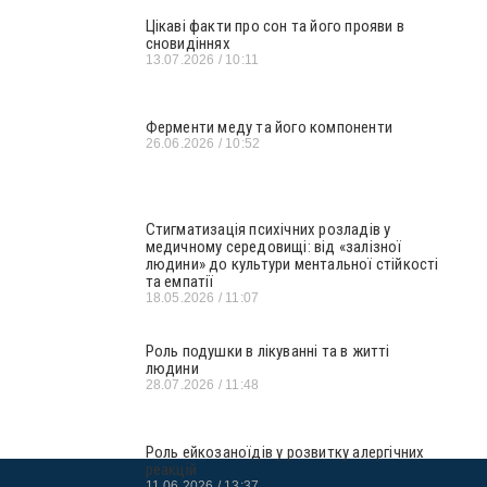
Цікаві факти про сон та його прояви в
сновидіннях
13.07.2026
10:11
Ферменти меду та його компоненти
26.06.2026
10:52
Стигматизація психічних розладів у
медичному середовищі: від «залізної
людини» до культури ментальної стійкості
та емпатії
18.05.2026
11:07
Роль подушки в лікуванні та в житті
людини
28.07.2026
11:48
Роль ейкозаноїдів у розвитку алергічних
реакцій
11.06.2026
13:37