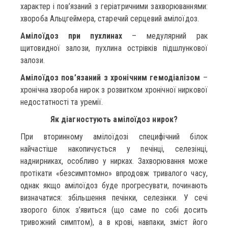
характер і пов’язаний з геріатричними захворюваннями:
хвороба Альцгеймера, старечий серцевий амілоїдоз.
Амілоїдоз при пухлинах
– медулярний рак
щитовидної залози, пухлина острівків підшлункової
залози.
Амілоїдоз пов’язаний з хронічним гемодіалізом
–
хронічна хвороба нирок з розвитком хронічної ниркової
недостатності та уремії.
Як діагностують амілоїдоз нирок?
При вторинному амілоїдозі специфічний білок
найчастіше накопичується у печінці, селезінці,
наднирниках, особливо у нирках. Захворювання може
протікати «безсимптомно» впродовж тривалого часу,
однак якщо амілоїдоз буде прогресувати, починають
визначатися: збільшення печінки, селезінки. У сечі
хворого білок з’явиться (що саме по собі досить
тривожний симптом), а в крові, навпаки, зміст його