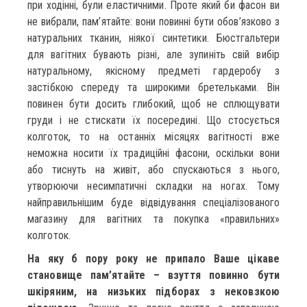
при ходінні, були еластичними. Проте який би фасон ви
не вибрали, пам’ятайте: вони повинні бути обов’язково з
натуральних тканин, ніякої синтетики. Бюстгальтери
для вагітних бувають різні, але зупиніть свій вибір
натуральному, якісному предметі гардеробу з
застібкою спереду та широкими бретельками. Він
повинен бути досить глибокий, щоб не сплющувати
груди і не стискати їх посередині. Що стосується
колготок, то на останніх місяцях вагітності вже
неможна носити їх традиційні фасони, оскільки вони
або тиснуть на живіт, або спускаються з нього,
утворюючи несимпатичні складки на ногах. Тому
найправильнішим буде відвідування спеціалізованого
магазину для вагітних та покупка «правильних»
колготок.
На яку б пору року не припало Ваше цікаве
становище пам’ятайте – взуття повинно бути
шкіряним, на низьких підборах з нековзкою