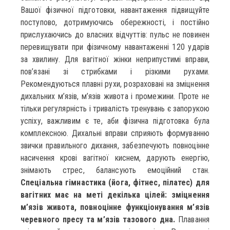
Вашої фізичної підготовки, навантаження підвищуйте
поступово, дотримуючись обережності, і постійно
прислухаючись до власних відчуттів: пульс не повинен
перевищувати при фізичному навантаженні 120 ударів
за хвилину. Для вагітної жінки неприпустимі вправи,
пов’язані зі стрибками і різкими рухами.
Рекомендуються плавні рухи, розраховані на зміцнення
дихальних м’язів, м’язів живота і промежини. Проте не
тільки регулярність і тривалість тренувань є запорукою
успіху, важливим є те, аби фізична підготовка була
комплексною. Дихальні вправи сприяють формуванню
звички правильного дихання, забезпечують повноцінне
насичення крові вагітної киснем, дарують енергію,
знімають стрес, балансують емоційний стан.
Спеціальна гімнастика
(йога, фітнес, пілатес) для
вагітних має на меті декілька цілей:
зміцнення
м’язів живота, повноцінне функціонування м’язів
черевного пресу та м’язів тазового дна.
Плавання