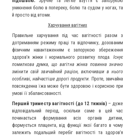
підошвою.
Зручне та легке взуття є запорукою
уникнення болю в попереку, болю та судом у ногах, та
й просто від втоми.
Харчування вагітних
Правильне харчування під час вагітності разом з
дотриманням режиму праці та відпочинку, дозованим
фізичним навантаженням є запорукою збереження
здоров’я жінки і нормального розвитку плода.
Існує
помилкова думка, що вагітна жінка повинна значно
змінити свій звичайний раціон, включивши в нього
особливі, найчастіше дорогі продукти.
Проте, звичайна
повсякденна їжа може бути здоровою і корисною при
умові її збалансованості.
Перший триместр вагітності (до 12 тижнів)
– дуже
відповідальний період, оскільки саме в цей час
починається формування всіх органів дитини,
формується плацента, від функції якої багато в чому
залежить подальший перебіг вагітності та здоров’я