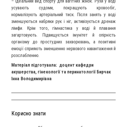
– ідеальний вид спорту для вагітних жінок. Рухи у воді
усувають судоми, покращують кровообіг,
нормалізують артеріальний тиск. Після занять у воді
зменшуються набряки рук і ніг, активізується дренаж
лімфи. Крім того, гімнастика у воді й плавання
загартовують. Підвищується імунітет й опірність
організму до простудних захворювань, а позитивні
емоції сприяють зменшенню нервового навантаження й
розслабленню.
Матеріал підготувала: доцент кафедри
акушерства, гінекології та перинатології Бирчак
Інна Володимирівна
Корисно знати