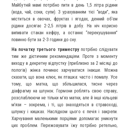
Майбутній мамі потрібно пити в день 1,5 літра рідини
(вода, чай, соки, супи). З урахуванням тієї “води”, яка
міститься в овочах, фруктах і ягодах, денний об’єм
рідини досягає 2-2,5 літрів в добу. На ніч корисно
випивати стакан кефіру, а останнє “перекушування”
повинно бути за 2-3 години до сну.
На початку третього триместру
потрібно слідувати
тим же дієтичним рекомендаціям. Проте з моменту
виходу в декретну відпустку (приблизно за 2 місяці до
пологів) жінка починає харчуватися інакше. Можна
сказати, що вона клює, як пташка: часто і помалу. Усе
тому, що матка, що збільшилася, тисне через
діафрагму на шлунок. Гормони роблять свою справу,
розслаблюючи не тільки м’яз матки, але й інші кільцеві
м’язи – зокрема, і ті, що знаходяться в стравоході,
шлунку і кишках. Наслідком цього є печія і закрепи.
Харчування маленькими порціями допомагає уникнути
цих проблем. Пережовувати їжу потрібно ретельно,