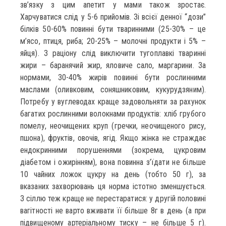
зв’язку з цим апетит у мами також зростає.
Харчуватися слід у 5-6 прийомів. Зі всієї денної “дози”
білків 50-60% повинні бути тваринними (25-30% – це
м’ясо, птиця, риба; 20-25% – молочні продукти і 5% –
яйця). З раціону слід виключити тугоплавкі тваринні
жири – баранячий жир, яловиче сало, маргарини. За
нормами, 30-40% жирів повинні бути рослинними
маслами (оливковим, соняшниковим, кукурудзяним).
Потребу у вуглеводах краще задовольняти за рахунок
багатих рослинними волокнами продуктів: хліб грубого
помелу, неочищених круп (гречки, неочищеного рису,
пшона), фруктів, овочів, ягід. Якщо жінка не страждає
ендокринними порушеннями (зокрема, цукровим
діабетом і ожирінням), вона повинна з’їдати не більше
10 чайних ложок цукру на день (тобто 50 г), за
вказаних захворювань ця норма істотно зменшується.
З сіллю теж краще не перестаратися: у другій половині
вагітності не варто вживати її більше 8г в день (а при
підвищеному артеріальному тиску – не більше 5 г).