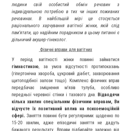
людини свій особистий обмін речовин з
індивідуальною потребою в тих чи інших поживних
речовинах. В найбільшій мірі це стосується
раціонального харчування вагітної жінки, якій слід
пам’ятати, що надійним порадником в цьому питанні є
дільничий акушер-гінеколог.
Фізичні вправи для вагітних
У період вагітності жінки повинні займатися
гімнастикою
, за умов відсутності протипоказань
(гіпертонічна хвороба, цукровий діабет, захворювання
щитоподібної залози тощо). Комплекс фізичних вправ
передбачає зміцнення м’язів тулуба, особливо
передньої черевної стінки і тазового дна.
Відводячи
кілька хвилин спеціальним фізичним вправам, Ви
відчуєте їх позитивний вплив на психоемоційній
сфері.
Заняття повинні бути регулярними: щоденно по
15-20 хвилин, адже епізодичні заняття не дадуть
бажаного результату. Вправи підбирайте залежно від