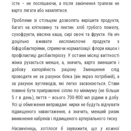
їсти − не поспішаючи, а після закінчення трапези не
варто лягати або нахилятися.
Проблеми зі стільцем дозволять вирішити продукти,
багаті на клітковину та пектин: хліб грубого помелу,
сухофрукти, вівсяна каша, сирі овочі та фрукти. На ніч
доцільно вживати кисломолочні продукти з
біфідобактеріями, сприяючи нормалізації флори кишок і
профілактиці дисбактеріозу. У останні місяці вагітності
жінка рухається менше, а, значить, варто зменшити і
добову калорійність раціону. Зменшення слід
проводити не за рахунок білка (він якраз потрібний), а
за рахунок вуглеводів, які легко засвоюються. Стави
повинні бути приправлені сіллю по мінімуму (не більше
5 г в день), пиття – всього 700-800 мл рідини в добу.
Усі ці обмеження виправдані: нирки не будуть відчувати
підвищеного навантаження, а значить, менший ризик
виникнення набряків і підвищеного артеріального тиску.
Насамкінець, хотілося б зауважити, що у кожної