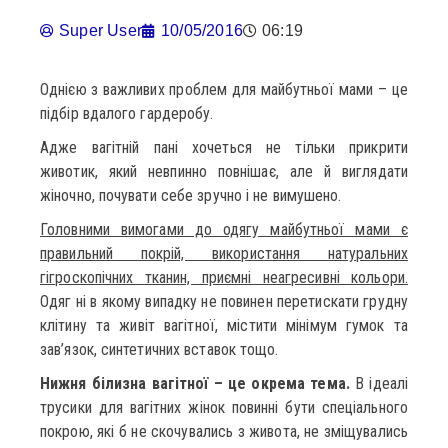
Super User
10/05/2016
06:19
Однією з важливих проблем для майбутньої мами – це
підбір вдалого гардеробу.
Адже вагітній пані хочеться не тільки прикрити
животик, який невпинно повнішає, але й виглядати
жіночно, почувати себе зручно і не вимушено.
Головними вимогами до одягу майбутньої мами є
правильний покрій, використання натуральних
гігроскопічних тканин, приємні неагресивні кольори.
Одяг ні в якому випадку не повинен перетискати грудну
клітину та живіт вагітної, містити мінімум гумок та
зав’язок, синтетичних вставок тощо.
Нижня білизна вагітної – це окрема тема.
В ідеалі
трусики для вагітних жінок повинні бути спеціального
покрою, які б не скочувались з живота, не зміщувались