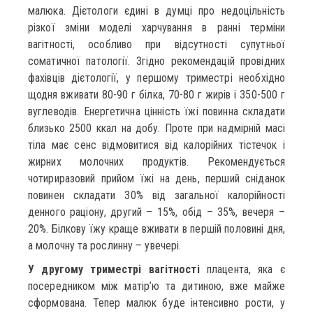
малюка. Дієтологи єдині в думці про недоцільність
різкої зміни моделі харчування в ранні терміни
вагітності, особливо при відсутності супутньої
соматичної патології. Згідно рекомендацій провідних
фахівців дієтології, у першому триместрі необхідно
щодня вживати 80-90 г білка, 70-80 г жирів і 350-500 г
вуглеводів. Енергетична цінність їжі повинна складати
близько 2500 ккал на добу. Проте при надмірній масі
тіла має сенс відмовитися від калорійних тістечок і
жирних молочних продуктів. Рекомендується
чотириразовий прийом їжі на день, перший сніданок
повинен складати 30% від загальної калорійності
денного раціону, другий – 15%, обід – 35%, вечеря –
20%. Білкову їжу краще вживати в першій половині дня,
а молочну та рослинну – увечері.
У другому триместрі вагітності
плацента, яка є
посередником між матір’ю та дитиною, вже майже
сформована. Тепер малюк буде інтенсивно рости, у