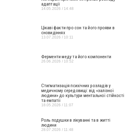
адаптації
14.05.2026
14:48
Цікаві факти про сон та його прояви в
сновидіннях
13.07.2026
10:11
Ферменти меду та його компоненти
26.06.2026
10:52
Стигматизація психічних розладів у
медичному середовищі: від «залізної
людини» до культури ментальної стійкості
та емпатії
18.05.2026
11:07
Роль подушки в лікуванні та в житті
людини
28.07.2026
11:48