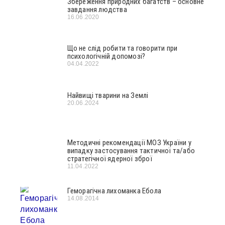
Збереження природних багатств – основне
завдання людства
16.06.2020
Що не слід робити та говорити при
психологічній допомозі?
04.04.2022
Найвищі тварини на Землі
20.06.2024
Методичні рекомендації МОЗ України у
випадку застосування тактичної та/або
стратегічної ядерної зброї
11.04.2022
Геморагічна лихоманка Ебола
14.08.2014