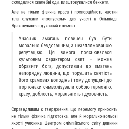
складалися хвалебні оди, влаштовувалися бенкети.
Але не тільки фізична краса і пропорційність частин
тіла служили «пропуском» для участі в Олімпіаді.
Враховувався і духовний елемент.
Учасник змагань повинен був бути
морально бездоганним, з незаплямованою
репутацією. Ця вимога пояснювалася
культовим характером свят – можна
образити бога, допустивши до змагань
непорядну людини, що порушить святість
його храмових володінь і тому допущені до
ігор юнаки символізували собою гармонію,
красу, доблесть, моральність і духовність.
Справедливим є твердження, що перемогу приносить
не тільки фізична підготовка, але й морально-вольові
якості учасника. Центром олімпійського світу давнини