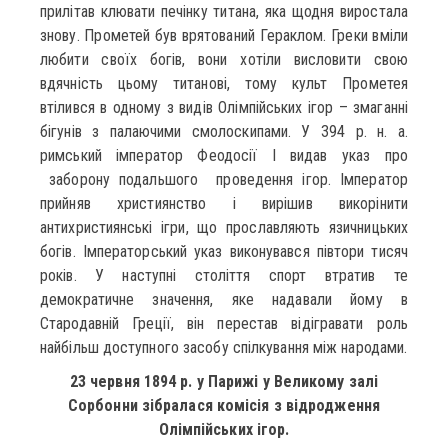
прилітав клювати печінку титана, яка щодня виростала
знову. Прометей був врятований Гераклом. Греки вміли
любити своїх богів, вони хотіли висловити свою
вдячність цьому титанові, тому культ Прометея
втілився в одному з видів Олімпійських ігор – змаганні
бігунів з палаючими смолоскипами. У 394 р. н. а.
римський імператор Феодосії I видав указ про
заборону подальшого проведення ігор. Імператор
прийняв християнство і вирішив викорінити
антихристиянські ігри, що прославляють язичницьких
богів. Імператорський указ виконувався півтори тисяч
років. У наступні століття спорт втратив те
демократичне значення, яке надавали йому в
Стародавній Греції, він перестав відігравати роль
найбільш доступного засобу спілкування між народами.
23 червня 1894 р. у Парижі у Великому залі
Сорбонни зібралася комісія з відродження
Олімпійських ігор.