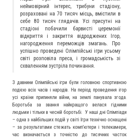
неймовірний інтерес, трибуни стадіону,
розраховані на 70 тисяч місць, вмістили в
себе 80 тисяч глядачів. Усі присутні на
стадіоні побачили барвисті церемонії
відкриття і закриття відроджених Ігор,
нагородження переможців змагань. Про
успішно проведені Олімпійські ігри усьому
світі розповіла преса, і громадськість зі
схваленням зустріла починання.
З давнини Олімпійські ігри були головною спортивною
подією всіх часів і народів. На період проведення ігор
усі країни припиняли війни, на землі панувала згода.
Боротьба за звання найкращого велася гідними
людьми і тільки в чесній боротьбі. У наші дні Олімпіади
– одна з найбільших подій у світі Ігри технічно оснащені
– за результатами стежать комп’ютери і телекамери,
час визначається з точністю до тисячних часток