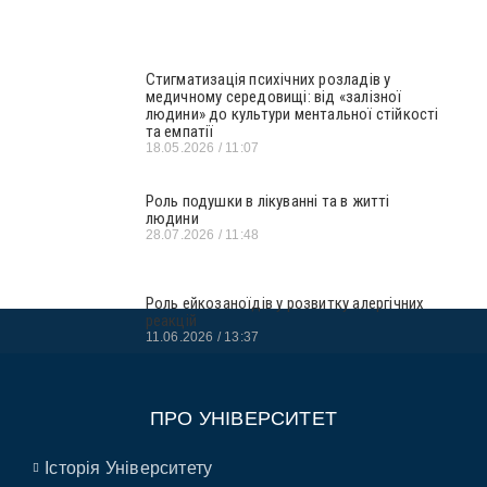
Стигматизація психічних розладів у
медичному середовищі: від «залізної
людини» до культури ментальної стійкості
та емпатії
18.05.2026
11:07
Роль подушки в лікуванні та в житті
людини
28.07.2026
11:48
Роль ейкозаноїдів у розвитку алергічних
реакцій
11.06.2026
13:37
ПРО УНІВЕРСИТЕТ
Історія Університету