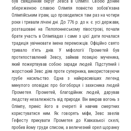
був священний округ Зевса в Олімпії. Своєю донині
збереженою славою Олімпія повністю зобов’язана
Олімпійським іграм, що проводилися там раз на чотири
роки і тривали лічені дні. До 776 р. до н. є. усі держави,
розташовані на Пелопоннеському півострові, почали
брати участь в Олімпіадах і саме з цієї дати почалася
традиція увічнювати імена переможців. Офіційно свято
тривало п’ять днів. У міфології Прометей був
протипоставлений Зевсу, займав позицію мученика,
який пожертвував собою заради людей. Підступний і
жорстокий Зевс діяв проти суперника, використовуючи
грубе насильство. Одна з найкрасивіших легенд
минулого оповідає про богоборця і захисника людей
Прометея. Прометей, благодійник людей, дарував
людству незалежність від природи. Він викрав вогонь з
Олімпу, приніс його в очереті й навчив смертних
користуватися ним. Як говорять міфи, Зевс звелів
Гефесту прикувати Прометея до Кавказької скелі,
пробив йому груди списом, а величезний орел щоранку