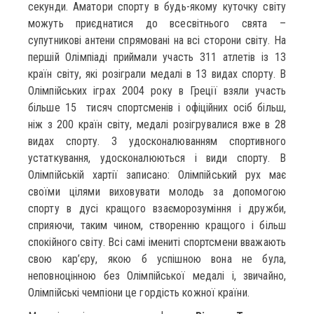
секунди. Аматори спорту в будь-якому куточку світу
можуть приєднатися до всесвітнього свята –
супутникові антени спрямовані на всі сторони світу. На
першій Олімпіаді приймали участь 311 атлетів із 13
країн світу, які розіграли медалі в 13 видах спорту. В
Олімпійських іграх 2004 року в Греції взяли участь
більше 15 тисяч спортсменів і офіційних осіб більш,
ніж з 200 країн світу, медалі розігрувалися вже в 28
видах спорту. З удосконалюванням спортивного
устаткування, удосконалюються і види спорту. В
Олімпійській хартії записано: Олімпійський рух має
своїми цілями виховувати молодь за допомогою
спорту в дусі кращого взаєморозуміння і дружби,
сприяючи, таким чином, створенню кращого і більш
спокійного світу. Всі самі імениті спортсмени вважають
свою кар’єру, якою б успішною вона не була,
неповноцінною без Олімпійської медалі і, звичайно,
Олімпійські чемпіони це гордість кожної країни.