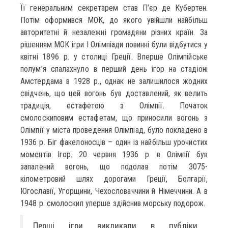
Її генеральним секретарем став П’єр де Кубертен.
Потім оформився МОК, до якого увійшли найбільш
авторитетні й незалежні громадяни різних країн. За
рішенням МОК ігри І Олімпіади повинні були відбутися у
квітні 1896 p. y столиці Греції. Вперше Олімпійське
полум’я спалахнуло в перший день ігор на стадіоні
Амстердама в 1928 р., однак не залишилося жодних
свідчень, що цей вогонь був доставлений, як велить
традиція, естафетою з Олімпії. Початок
смолоскиповим естафетам, що приносили вогонь з
Олімпії у міста проведення Олімпіад, було покладено в
1936 р. Біг факелоносців – один із найбільш урочистих
моментів Ігор. 20 червня 1936 р. в Олімпії був
запалений вогонь, що подолав потім 3075-
кілометровий шлях дорогами Греції, Болгарії,
Югославії, Угорщини, Чехословаччини й Німеччини. А в
1948 р. смолоскип уперше здійснив морську подорож.
Перші ігри викликали в публіки