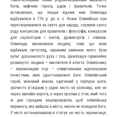
богів, міфічних героїв, царів і правителів. Точно
встановлено, що перша відома нам Олімпіада
відбувалася в 776 р. до н. є. Кожні Олімпійські ігри
перетворювалися на свято для народу, служили свого
роду конгресом для правителів і філософів, конкурсом
для скульпторів і поетів, драматургів і співаків.
Олімпіади звеличували людину, тому що вони
відбивали світогляд, наріжним каменем якого були
культ досконалості духу і тіла, ідеалізація гармонійно
розвинутої людини – мислителя й атлета. Олімпіонику
– переможцеві ігор – співвітчизники відплачували
почестями, яких удостоювалися боги. Олімпійський
герой, увінчаний вінком, одягнений у пурпурні шати,
урочисто в’їжджав у рідне місто на колісниці, але не
через звичайні ворота, а через пролам у стіні, який того
ж дня городяни зашпаровували, щоб олімпійська
перемога, яка ввійшла в місто, ніколи не покидала його.
У місті встановлювалася статуя на честь переможця,