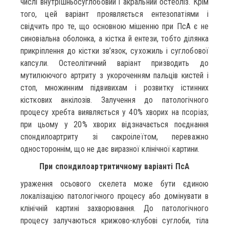
числі внутрішньосуглобовий і акральний остеоліз. Крім
того, цей варіант проявляється ентезопатіями і
свідчить про те, що основною мішенню при ПсА є не
синовіальна оболонка, а кістка й ентези, тобто ділянка
прикріплення до кістки зв’язок, сухожиль і суглобової
капсули. Остеолітичний варіант призводить до
мутилюючого артриту з укороченням пальців кистей і
стоп, множинним підвивихам і розвитку істинних
кісткових анкілозів. Залучення до патологічного
процесу хребта виявляється у 40% хворих на псоріаз;
при цьому у 20% хворих відзначається поєднання
спондилоартриту зі сакроілеїтом, переважно
одностороннім, що не дає виразної клінічної картини.
При спондилоартритичному варіанті ПсА
ураження осьового скелета може бути єдиною
локалізацією патологічного процесу або домінувати в
клінічній картині захворювання. До патологічного
процесу залучаються крижово-клубові суглоби, тіла