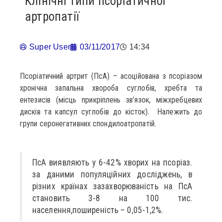
Клінічні типи псоріатичної
артропатії
Super User
03/11/2017
14:34
Псоріатичний артрит (ПcА) – асоційована з псоріазом
хронічна запальна хвороба суглобів, хребта та
ентезисів (місць прикріплень зв’язок, міжхребцевих
дисків та капсул суглобів до кісток). Належить до
групи серонегативних спондилоатропатій.
ПcА виявляють у 6-42% хворих на псоріаз.
за даними популяційних досліджень, в
різних країнах зазахворюваність на ПcА
становить 3-8 на 100 тис.
населення,поширеність – 0,05-1,2%.