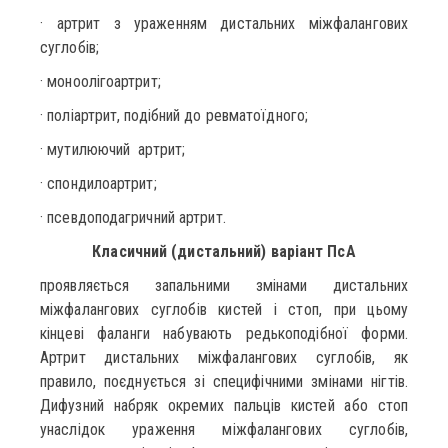
· артрит з ураженням дистальних міжфалангових
суглобів;
· моноолігоартрит;
· поліартрит, подібний до ревматоїдного;
· мутилюючий артрит;
· спондилоартрит;
· псевдоподагричний артрит.
Класичний (дистальний) варіант ПсА
проявляється запальними змінами дистальних
міжфалангових суглобів кистей і стоп, при цьому
кінцеві фаланги набувають редькоподібної форми.
Артрит дистальних міжфалангових суглобів, як
правило, поєднується зі специфічними змінами нігтів.
Дифузний набряк окремих пальців кистей або стоп
унаслідок ураження міжфалангових суглобів,