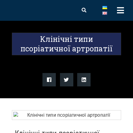
Клінічні типи
псоріатичної артропатії