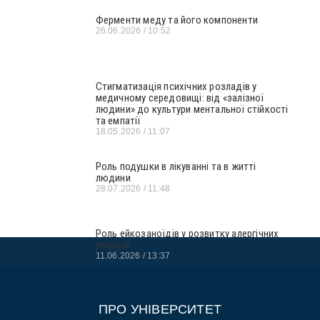
Ферменти меду та його компоненти
26.06.2026
10:52
Стигматизація психічних розладів у
медичному середовищі: від «залізної
людини» до культури ментальної стійкості
та емпатії
18.05.2026
11:07
Роль подушки в лікуванні та в житті
людини
28.07.2026
11:48
Роль ейкозаноїдів у розвитку алергічних
реакцій
11.06.2026
13:37
ПРО УНІВЕРСИТЕТ