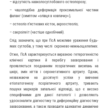
– відсутність навколосуглобового остеопорозу;
– чашоподібна деформація проксимальної частини
фаланг (симптом «олівця в ковпачку»);
– остеоліз п’ясткових кісток, акроостеоліз;
– сакроілеїт (частіше однобічний).
Слід зазначити, що при ПсА можливе ураження будь-
яких суглобів, у тому числі скронево-нижньощелепних.
Отже, ПсА характеризується виразною гетерогенністю
клінічної картини й перебігу захворювання і
проявляється поєднанням псоріатичних висипань на
шкірі, змін нігтів і серонегативного артриту. Однак,
незважаючи на досягнуті успіхи у вивченні
етіопатогенезу псоріатичного артриту, тривають
пошуки маркерів запальної відповіді, що є високо
специфічними для даної патології і дозволяють
удосконалити діагностику та диференційну діагностику
захворювання, а також проводити адекватне динамічне