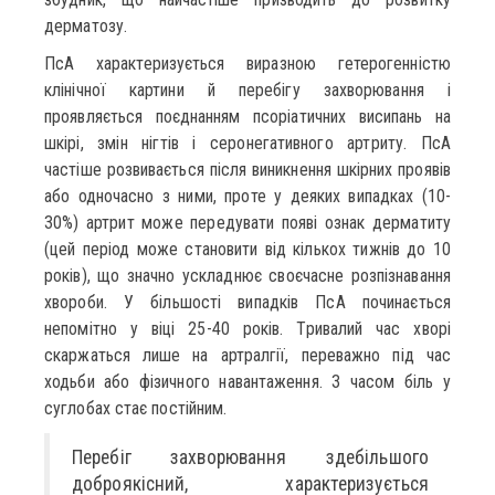
дерматозу.
ПсА характеризується виразною гетерогенністю
клінічної картини й перебігу захворювання і
проявляється поєднанням псоріатичних висипань на
шкірі, змін нігтів і серонегативного артриту. ПсА
частіше розвивається після виникнення шкірних проявів
або одночасно з ними, проте у деяких випадках (10-
30%) артрит може передувати появі ознак дерматиту
(цей період може становити від кількох тижнів до 10
років), що значно ускладнює своєчасне розпізнавання
хвороби. У більшості випадків ПсА починається
непомітно у віці 25-40 років. Тривалий час хворі
скаржаться лише на артралгії, переважно під час
ходьби або фізичного навантаження. З часом біль у
суглобах стає постійним.
Перебіг захворювання здебільшого
доброякісний, характеризується