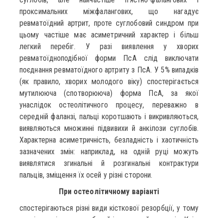
проксимальних міжфалангових, що нагадує
ревматоїдний артрит, проте суглобовий синдром при
цьому частіше має асиметричний характер і більш
легкий перебіг. У разі виявлення у хворих
ревматоїдноподібної форми ПсА слід виключати
поєднання ревматоїдного артриту з ПсА. У 5% випадків
(як правило, хворих молодого віку) спостерігається
мутилююча (спотворююча) форма ПсА, за якої
унаслідок остеолітичного процесу, переважно в
середній фаланзі, пальці коротшають і викривляються,
виявляються множинні підвивихи й анкілози суглобів.
Характерна асиметричність, безладність і хаотичність
зазначених змін: наприклад, на одній руці можуть
виявлятися згинальні й розгинальні контрактури
пальців, зміщення їх осей у різні сторони.
При остеолітичному варіанті
спостерігаються різні види кісткової резорбції, у тому