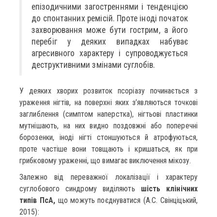
епізодичними загостреннями і тенденцією
до спонтанних ремісій. Проте іноді початок
захворювання може бути гострим, а його
перебіг у деяких випадках набуває
агресивного характеру і супроводжується
деструктивними змінами суглобів.
У деяких хворих розвиток псоріазу починається з
ураження нігтів, на поверхні яких з’являються точкові
заглиблення (симптом наперстка), нігтьові пластинки
мутнішають, на них видно поздовжні або поперечні
борозенки, іноді нігті стоншуються й атрофуються,
проте частіше вони товщають і кришаться, як при
грибковому ураженні, що вимагає виключення мікозу.
Залежно від переважної локалізації і характеру
суглобового синдрому виділяють
шість клінічних
типів ПсА,
що можуть поєднуватися (А.С. Свінціцький,
2015):