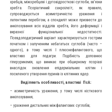
хребців, міжхребцеві і дуговідросткові суглоби, зв’язки
хребта. Псоріатичний сакроілеїт, як правило,
супроводжується асиметричністю ураження і
латентним перебігом, а спондиліт може призвести до
анкілозування всіх відділів хребта, його деформації і
виразної функціональної недостатності.
Псевдоподагричний варіант характеризується гострим
початком і залученням небагатьох суглобів (часто –
одного), в тому числі І плюснефалангового, що
властиво для подагри. Подібність доповнює
гіперурикемія, що виникає при обширному псоріазі
внаслідок оновлення епідерміальних клітин і
посиленого утворення пуринів із клітинних ядер.
Виділяють особливості, властиві ПсА:
– асиметричність ураження, у тому числі кісткового
анкілозування;
– ураження дистальних міжфалангових суглобів;