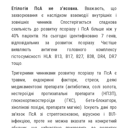
Етілогія ПсА не з’ясовна.
Вважають, що
захворювання є наслідком взаємодії внутрішніх і
зовнішніх чинників. Спостерігається спадкова
схильність до розвитку псоріазу і ПсА більше ніж у
40% пацієнтів. На сьогодні ідентифіковано 7 генів,
відповідальних за розвиток псоріазу. Частіше
виявляють антигени головного комплексу
гістосумісності HLA: B13, B17, B27, B38, DR4, DR7
тощо.
Тригерними чинниками розвитку псоріазу та ПсА є
травми, ендокринні фактори, стреси, деякі
медикаментозні препарати (антибіотики, солі золота,
нестероїдні протизапальні препарати (НПЗП),
глюкокортикостероїди (ГКС), бета-блокатори,
хінолінові похідні, препарати магнію). Існують дані про
зв’язок ПсА зі стрептококовою, вірусною і ВІЛ-
інфекцією, проте не можна вказати на конкретний
збудник, що найчастіше призводить до розвитку