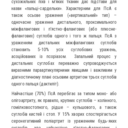
сухожильних піхв і м’яких тканин дає підстави для
назви «пальці-сардельки». Характерним для ПсА є
також осьове ураження («вертикальний» тип) –
одночасне ураження дистального, проксимального
міжфалангових і п’ястно-фалангових (або плюсне-
фалангових) суглобів одного і того ж пальця. ПсА з
ураженням дистальних міжфалангових суглобів
становить 5-10% усіх суглобових уражень,
асоційованих із псоріазом. Запальний процес у
дистальних суглобах переважно супроводжується
виразними параартикулярними явищами і важливим у
діагностичному плані осьовим артритом трьох суглобів
одного пальця (дактиліт).
Найчастіше (70%) ПсА перебігає за типом моно- або
олігоартриту, як правило, крупних суглобів – колінного,
гомілковостопного, рідше – кульшового, а також
суглобів кистей і стоп. У 15% хворих спостерігається
серонегативний поліартрит із ураженням будь-яких
суглобів, але найчастіше п’ястно-фалангових і