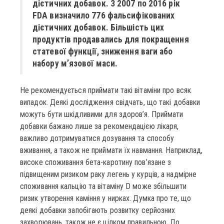
дієтичних добавок. З 2007 по 2016 рік
FDA визначило 776 фальсифікованих
дієтичних добавок. Більшість цих
продуктів продавались для покращення
статевої функції, зниження ваги або
набору м’язової маси.
Не рекомендується приймати такі вітаміни про всяк
випадок. Деякі дослідження свідчать, що такі добавки
можуть бути шкідливими для здоров’я. Приймати
добавки бажано лише за рекомендацією лікаря,
важливо дотримуватися дозування та способу
вживання, а також не приймати їх навмання. Наприклад,
високе споживання бета-каротину пов’язане з
підвищеним ризиком раку легень у курців, а надмірне
споживання кальцію та вітаміну D може збільшити
ризик утворення каміння у нирках. Думка про те, що
деякі добавки запобігають розвитку серйозних
захворювань, також не є цілком правильною. До