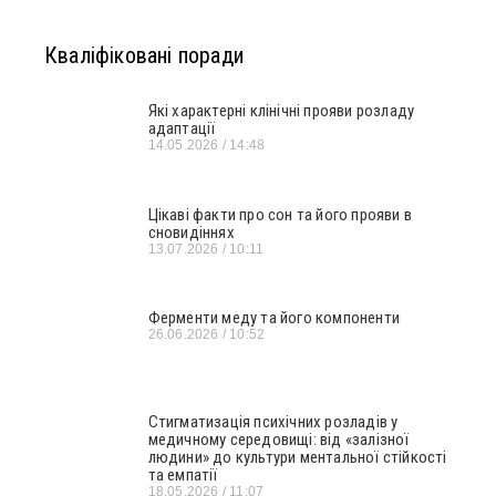
Кваліфіковані поради
Які характерні клінічні прояви розладу
адаптації
14.05.2026
14:48
Цікаві факти про сон та його прояви в
сновидіннях
13.07.2026
10:11
Ферменти меду та його компоненти
26.06.2026
10:52
Стигматизація психічних розладів у
медичному середовищі: від «залізної
людини» до культури ментальної стійкості
та емпатії
18.05.2026
11:07