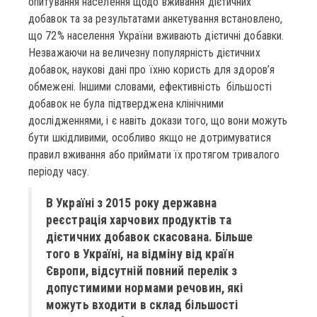
опитування населення щодо вживання дієтичних
добавок та за результатами анкетування встановлено,
що 72% населення України вживають дієтичні добавки.
Незважаючи на величезну популярність дієтичних
добавок, наукові дані про їхню користь для здоров’я
обмежені. Іншими словами, ефективність більшості
добавок не була підтверджена клінічними
дослідженнями, і є навіть докази того, що вони можуть
бути шкідливими, особливо якщо не дотримуватися
правил вживання або приймати їх протягом тривалого
періоду часу.
В Україні з 2015 року державна
реєстрація харчових продуктів та
дієтичних добавок скасована. Більше
того в Україні, на відміну від країн
Європи, відсутній повний перелік з
допустимими нормами речовин, які
можуть входити в склад більшості