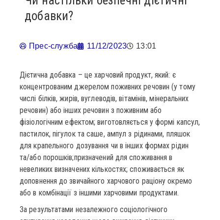
Чи настільки безпечні дієтичні
добавки?
Прес-служба
11/12/2023
13:01
Дієтична добавка – це харчовий продукт, який: є
концентрованим джерелом поживних речовин (у тому
числі білків, жирів, вуглеводів, вітамінів, мінеральних
речовин) або інших речовин з поживним або
фізіологічним ефектом; виготовляється у формі капсул,
пастилок, пігулок та саше, ампул з рідинами, пляшок
для крапельного дозування чи в інших формах рідин
та/або порошків;призначений для споживання в
невеликих визначених кількостях; споживається як
доповнення до звичайного харчового раціону окремо
або в комбінації з іншими харчовими продуктами.
За результатами незалежного соціологічного