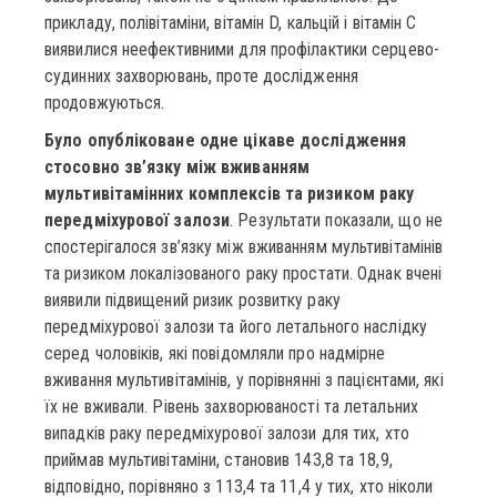
прикладу, полівітаміни, вітамін D, кальцій і вітамін С
виявилися неефективними для профілактики серцево-
судинних захворювань, проте дослідження
продовжуються.
Було опубліковане одне цікаве дослідження
стосовно зв’язку між вживанням
мультивітамінних комплексів та ризиком раку
передміхурової залози
. Результати показали, що не
спостерігалося зв’язку між вживанням мультивітамінів
та ризиком локалізованого раку простати. Однак вчені
виявили підвищений ризик розвитку раку
передміхурової залози та його летального наслідку
серед чоловіків, які повідомляли про надмірне
вживання мультивітамінів, у порівнянні з пацієнтами, які
їх не вживали. Рівень захворюваності та летальних
випадків раку передміхурової залози для тих, хто
приймав мультивітаміни, становив 143,8 та 18,9,
відповідно, порівняно з 113,4 та 11,4 у тих, хто ніколи