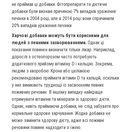
не приймав ці добавки. Фітопрепарати та дієтичні
добавки були визнані причиною 7% випадків ураження
печінки в 2004 році, але в 2014 році вони спричинили
20% випадків ураження печінки.
Харчові добавки можуть бути корисними для
людей з певними захворюваннями.
Однак ці
показання повинен визначати тільки лікар. Наприклад,
дорослі з остеопорозом часто потребують
додаткового прийому вітаміну D і кальцію. Зокрема,
людям з хворобою Крона або целіакією
рекомендовано приймати вітамін D та кальцій, оскільки
у них виникають труднощі із засвоєнням певних
поживних речовин. В іншому випадку найкраще
отримувати вітаміни та мінерали зі здорової дієти.
Однак, навіть приймаючи добавки, не слід забувати про
нормальне здорове харчування. Жодна добавка не
може замінити здорову дієту, адже всі поживні
речовини повинні надходити з їжею.