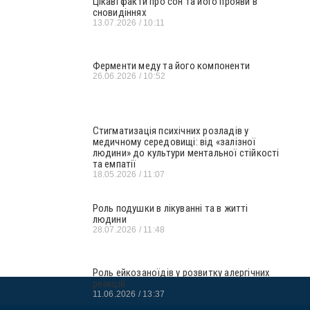
Цікаві факти про сон та його прояви в
сновидіннях
13.07.2026
10:11
Ферменти меду та його компоненти
26.06.2026
10:52
Стигматизація психічних розладів у
медичному середовищі: від «залізної
людини» до культури ментальної стійкості
та емпатії
18.05.2026
11:07
Роль подушки в лікуванні та в житті
людини
28.07.2026
11:48
Роль ейкозаноїдів у розвитку алергічних
реакцій
11.06.2026
13:37