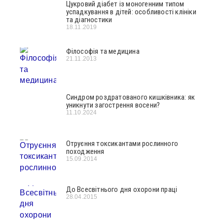
Цукровий діабет із моногенним типом
успадкування в дітей: особливості клініки
та діагностики
18.11.2019
Філософія та медицина
21.11.2013
Синдром роздратованого кишківника: як
уникнути загострення восени?
11.10.2024
Отруєння токсикантами рослинного
походження
15.09.2014
До Всесвітнього дня охорони праці
28.04.2015