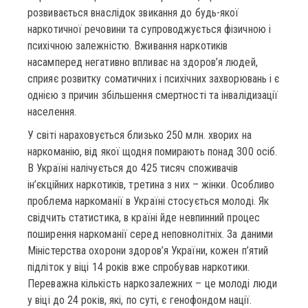
розвивається внаслідок звикання до будь-якої
наркотичної речовини та супроводжується фізичною і
психічною залежністю. Вживання наркотиків
насамперед негативно впливає на здоров’я людей,
сприяє розвитку соматичних і психічних захворювань і є
однією з причин збільшення смертності та інвалідизації
населення.
У світі нараховується близько 250 млн. хворих на
наркоманію, від якої щодня помирають понад 300 осіб.
В Україні налічується до 425 тисяч споживачів
ін’єкційних наркотиків, третина з них – жінки. Особливо
проблема наркоманії в Україні стосується молоді. Як
свідчить статистика, в країні йде невпинний процес
поширення наркоманії серед неповнолітніх. За даними
Міністерства охорони здоров’я України, кожен п’ятий
підліток у віці 14 років вже спробував наркотики.
Переважна кількість наркозалежних – це молоді люди
у віці до 24 років, які, по суті, є генофондом нації.