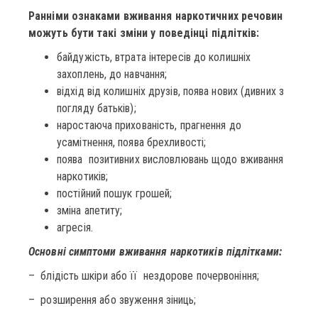
Ранніми ознаками вживання наркотичних речовин
можуть бути такі зміни у поведінці підлітків:
байдужість, втрата інтересів до колишніх
захоплень, до навчання;
відхід від колишніх друзів, поява нових (дивних з
погляду батьків);
наростаюча прихованість, прагнення до
усамітнення, поява брехливості;
поява позитивних висловлювань щодо вживання
наркотиків;
постійний пошук грошей;
зміна апетиту;
агресія.
Основні симптоми вживання наркотиків підлітками:
– блідість шкіри або її нездорове почервоніння;
– розширення або звуження зіниць;