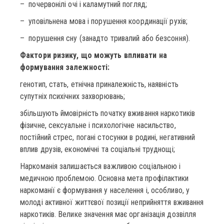
– почервонілі очі і каламутний погляд;
– уповільнена мова і порушення координації рухів;
– порушення сну (занадто тривалий або безсоння).
Фактори ризику, що можуть впливати на
формування залежності:
генотип, стать, етнічна приналежність, наявність
супутніх психічних захворювань;
збільшують ймовірність початку вживання наркотиків
фізичне, сексуальне і психологічне насильство,
постійний стрес, погані стосунки в родині, негативний
вплив друзів, економічні та соціальні труднощі;
Наркоманія залишається важливою соціальною і
медичною проблемою. Основна мета профілактики
наркоманії є формування у населення і, особливо, у
молоді активної життєвої позиції неприйняття вживання
наркотиків. Велике значення має організація дозвілля