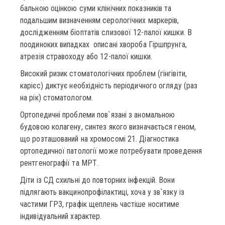
бальною оцінкою суми клінічних показників та
подальшим визначенням серологічних маркерів,
дослідженням біоптатів слизової 12-палої кишки. В
поодиноких випадках описані хвороба Гіршпрунга,
атрезія стравоходу або 12-палої кишки.
Високий ризик стоматологічних проблем (гінгівіти,
карієс) диктує необхідність періодичного огляду (раз
на рік) стоматологом.
Ортопедичні проблеми пов`язані з аномальною
будовою колагену, синтез якого визначається геном,
що розташований на хромосомі 21. Діагностика
ортопедичної патології може потребувати проведення
рентгенографії та МРТ.
Діти із СД схильні до повторних інфекцій. Вони
підлягають вакцинопрофілактиці, хоча у зв`язку із
частими ГРЗ, графік щеплень частіше носитиме
індивідуальний характер.