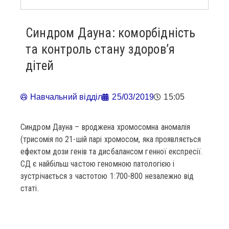
Синдром Дауна: коморбідність
та контроль стану здоров’я
дітей
Навчальний відділ
25/03/2019
15:05
Синдром Дауна – вроджена хромосомна аномалія
(трисомія по 21-шій парі хромосом, яка проявляється
ефектом дози генів та дисбалансом генної експресії.
СД є найбільш частою геномною патологією і
зустрічається з частотою 1:700-800 незалежно від
статі.