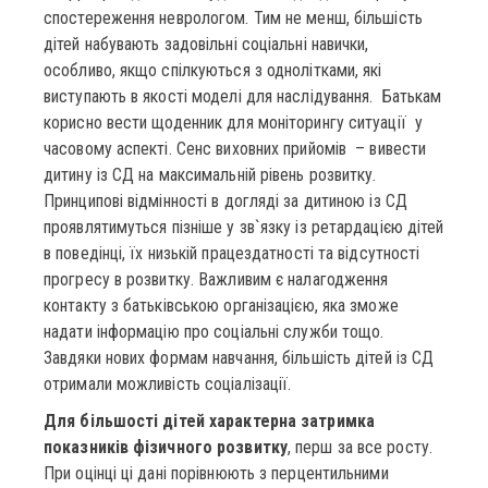
спостереження неврологом. Тим не менш, більшість
дітей набувають задовільні соціальні навички,
особливо, якщо спілкуються з однолітками, які
виступають в якості моделі для наслідування. Батькам
корисно вести щоденник для моніторингу ситуації у
часовому аспекті. Сенс виховних прийомів – вивести
дитину із СД на максимальній рівень розвитку.
Принципові відмінності в догляді за дитиною із СД
проявлятимуться пізніше у зв`язку із ретардацією дітей
в поведінці, їх низькій працездатності та відсутності
прогресу в розвитку. Важливим є налагодження
контакту з батьківською організацією, яка зможе
надати інформацію про соціальні служби тощо.
Завдяки нових формам навчання, більшість дітей із СД
отримали можливість соціалізації.
Для більшості дітей характерна затримка
показників фізичного розвитку
, перш за все росту.
При оцінці ці дані порівнюють з перцентильними