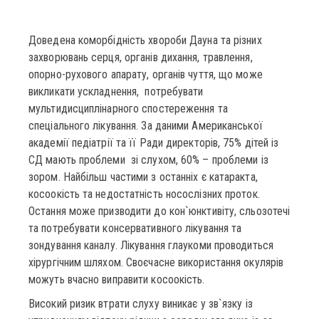
Доведена коморбідність хвороби Дауна та різних
захворювань серця, органів дихання, травлення,
опорно-рухового апарату, органів чуття, що може
викликати ускладнення, потребувати
мультидисциплінарного спостереження та
спеціального лікування. За даними Американської
академії педіатрії та її Ради директорів, 75% дітей із
СД мають проблеми зі слухом, 60% – проблеми із
зором. Найбільш частими з останніх є катаракта,
косоокість та недостатність носослізних проток.
Остання може призводити до кон`юнктивіту, сльозотечі
та потребувати консервативного лікування та
зондування каналу. Лікування глаукоми проводиться
хірургічним шляхом. Своєчасне використання окулярів
можуть вчасно виправити косоокість.
Високий ризик втрати слуху виникає у зв`язку із