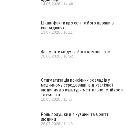
14.05.2026
14:48
Цікаві факти про сон та його прояви в
сновидіннях
13.07.2026
10:11
Ферменти меду та його компоненти
26.06.2026
10:52
Стигматизація психічних розладів у
медичному середовищі: від «залізної
людини» до культури ментальної стійкості
та емпатії
18.05.2026
11:07
Роль подушки в лікуванні та в житті
людини
28.07.2026
11:48