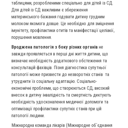
таблицями, розробленими спеціально для дітей із СД.
Для дітей із СД важливим є збереження
материнського бажання годувати дитину грудним
молоком якомога довше. Це необхідно для зміцнення
імунітету, профілактики отитів та маніфестації целіакії,
порушення мовлення.
Вроджена патологія з боку різних органів
не
завжди проявляється в перші дні життя дитини, що
визначає необхідність додаткового обстеження та
консультацій фахівців. Пізня діагностика супутньої
патології може призвести до незворотніх станів та
утруднити їх соціальну адаптацію. Соціально-
економічні проблеми, що створюються СД, високий
внесок в дитячу інвалідність та смертність диктують
необхідність удосконалення медичної допомоги та
оптимізації профілактики супутніх станів при цій
патології людини.
Міжнародна команда лікарів (Міжнародне об`єднання