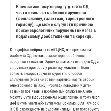
В неонатальному періоді у дітей із СД
часто виявляють обмінні порушення
(фенілаланіну, галактози, тиреотропного
гормону), що може слугувати причиною
психоневрологічних порушень і вимагає в
подальшому дообстеження та корекції.
Специфіка нейроанатомії ЦНС,
яка притаманна
особам із СД, пояснює характерні особливості
поведінки та психіки. Одним із знакових наслідків СД є
відсутність прогресу у розвитку мовлення. Вони
воліють використовувати сурогатні способи
спілкування (мова «жестів», картинки, навіть засоби
електронного зв`язку). Розлади поведінки у дітей
зазвичай пов`язані із проблемами спілкування, але
можуть бути відображенням інших причин, в тому числі
дефіцитом уваги або аутизмом. Оскільки біля 10% осіб
із СД страждають на судомні напади, діти потребують