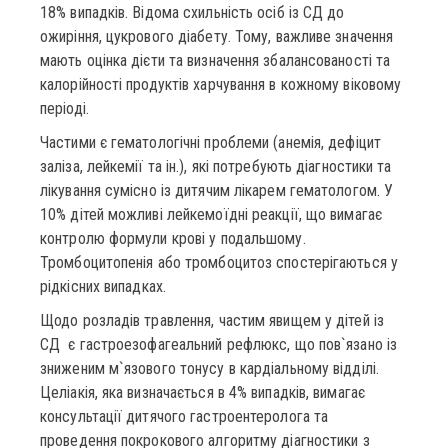
18% випадків. Відома схильність осіб із СД до
ожиріння, цукрового діабету. Тому, важливе значення
мають оцінка дієти та визначення збалансованості та
калорійності продуктів харчування в кожному віковому
періоді.
Частими є гематологічні проблеми (анемія, дефіцит
заліза, лейкемії та ін.), які потребують діагностики та
лікування сумісно із дитячим лікарем гематологом. У
10% дітей можливі лейкемоїдні реакції, що вимагає
контролю формули крові у подальшому.
Тромбоцитопенія або тромбоцитоз спостерігаються у
рідкісних випадках.
Щодо розладів травлення, частим явищем у дітей із
СД є гастроезофагеальний рефлюкс, що пов`язано із
зниженим м`язового тонусу в кардіальному відділі.
Целіакія, яка визначається в 4% випадків, вимагає
консультації дитячого гастроентеролога та
проведення покрокового алгоритму діагностики з