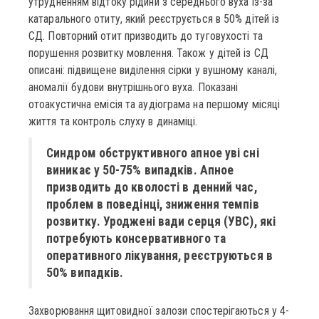
утрудненням відтоку рідини з середнього вуха із-за
катарального отиту, який реєструється в 50% дітей із
СД. Повторний отит призводить до туговухості та
порушення розвитку мовлення. Також у дітей із СД
описані: підвищене виділення сірки у вушному каналі,
аномалії будови внутрішнього вуха. Показані
отоакустична емісія та аудіограма на першому місяці
життя та контроль слуху в динаміці.
Синдром обструктивного апное уві сні
виникає у 50-75% випадків. Апное
призводить до кволості в денний час,
проблем в поведінці, зниження темпів
розвитку. Уроджені вади серця (УВС), які
потребують консервативного та
оперативного лікування, реєструються в
50% випадків.
Захворювання щитовидної залози спостерігаються у 4-