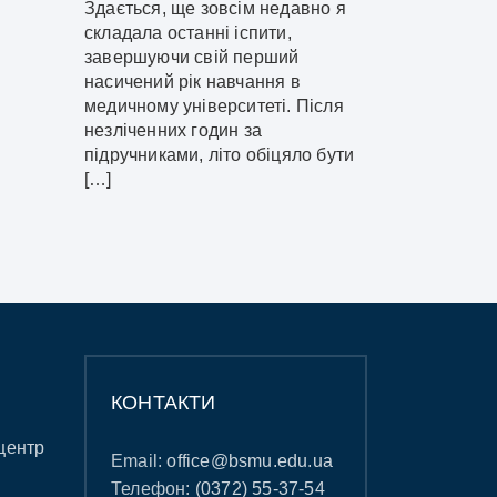
Здається, ще зовсім недавно я
складала останні іспити,
завершуючи свій перший
насичений рік навчання в
медичному університеті. Після
незліченних годин за
підручниками, літо обіцяло бути
[…]
КОНТАКТИ
центр
Email:
office@bsmu.edu.ua
Телефон:
(0372) 55-37-54