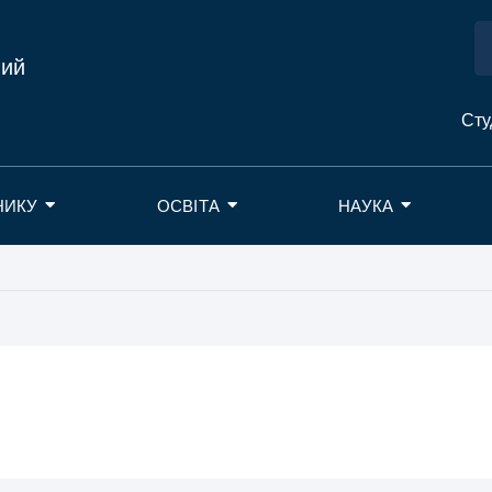
ний
Сту
НИКУ
ОСВІТА
НАУКА