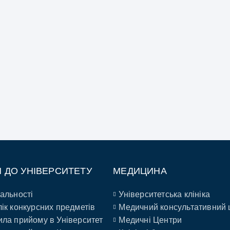
П ДО УНІВЕРСИТЕТУ
МЕДИЦИНА
альності
Університетська клініка
ік конкурсних предметів
Медичний консультативний 
ла прийому в Університет
Медичні Центри