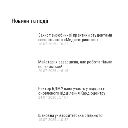
Новини та події
Захист виробничої практики студентами
спеціальності «Медсестринство»
10.07.2026
16:22
Майстерня завершена, але робота тільки
починається!
20.07.2026
16:16
Ректор БДМУ взяв участь у відкритті
оновленого відділення Кардіоцентру
24.07.2026
17:07
Шановна університетська спільното!
15.07.2026
10:47