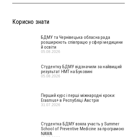
Корисно знати
БДМУ та Чернівецька обласна рада
розширюють співпрацю у сфері медицини
й освіти
05.08.2026
Студентку БДМУ відзначили за найвищий
результат НМТ на Буковині
05.08.2026
Перший курс і перші міжнародні кроки:
Erasmus+ в Республіці Австрія
31.07.2026
Студентка БДМУ взяла участь у Summer
School of Preventive Medicine за програмою
NAWA