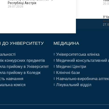
Республіці Австрія
20.
29.07.2026
У Ч
мед
27.
П ДО УНІВЕРСИТЕТУ
МЕДИЦИНА
альності
Університетська клініка
ік конкурсних предметів
Медичний консультативний 
ла прийому в Університет
Медичні Центри
ла прийому в Коледж
Клінічні бази
сть навчання
Навчально-виробнича аптек
альна коміся
Лікувальний відділ