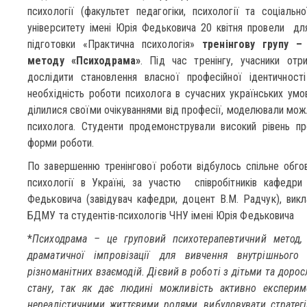
психології (факультет педагогіки, психології та соціальн
університету імені Юрія Федьковича 20 квітня провели для
підготовки «Практична психологія»
тренінгову групу –
методу «Психодрама»
. Під час тренінгу, учасники от
дослідити становлення власної професійної ідентичності
необхідність роботи психолога в сучасних українських умо
ділилися своїми очікуваннями від професії, моделювали мож
психолога. Студенти продемонстрували високий рівень пр
форми роботи.
По завершенню тренінгової роботи відбулось спільне обго
психології в Україні, за участю співробітників кафедри
Федьковича (завідувач кафедри, доцент В.М. Радчук), викла
БДМУ та студентів-психологів ЧНУ імені Юрія Федьковича
*
Психодрама – це груповий психотерапевтичний метод, 
драматичної імпровізації для вивчення внутрішнього 
різноманітних взаємодій. Дієвий в роботі з дітьми та дорос
стану, так як дає людині можливість активно експерим
нереалістичними життєвими ролями, вибудовувати стратегі