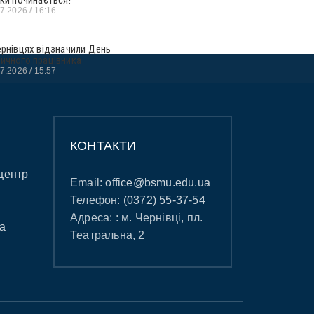
07.2026
16:16
ернівцях відзначили День
ичного працівника
07.2026
15:57
КОНТАКТИ
центр
Email:
office@bsmu.edu.ua
Телефон:
(0372) 55-37-54
Адреса: : м. Чернівці, пл.
а
Театральна, 2