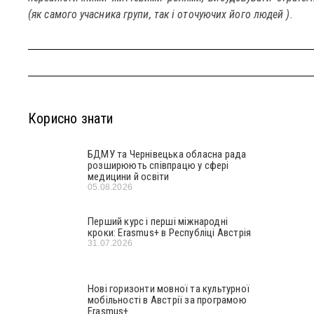
(як самого учасника групи, так і оточуючих його людей ).
Корисно знати
БДМУ та Чернівецька обласна рада
розширюють співпрацю у сфері
медицини й освіти
05.08.2026
Перший курс і перші міжнародні
кроки: Erasmus+ в Республіці Австрія
31.07.2026
Нові горизонти мовної та культурної
мобільності в Австрії за програмою
Erasmus+