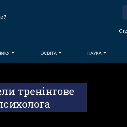
ний
Сту
НИКУ
ОСВІТА
НАУКА
ли тренінгове
психолога