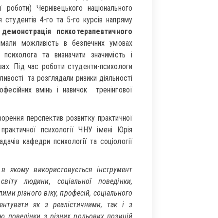
ої роботи) Чернівецького національного
 студентів 4-го та 5-го курсів напряму
 демонстрація психотерапевтичного
римали можливість в безпечних умовах
 психолога та визначити значимість і
вах. Під час роботи студенти-психологи
ливості та розглядали ризики діяльності
офесійних вмінь і навичок тренінгової
ворення перспектив розвитку практичної
 практичної психології ЧНУ імені Юрія
дачів кафедри психології та соціології
в якому використовується інструмент
світу людини, соціальної поведінки,
лими різного віку, професій, соціального
ентувати як з реалістичними, так і з
ю поведінки з різних рольових позицій