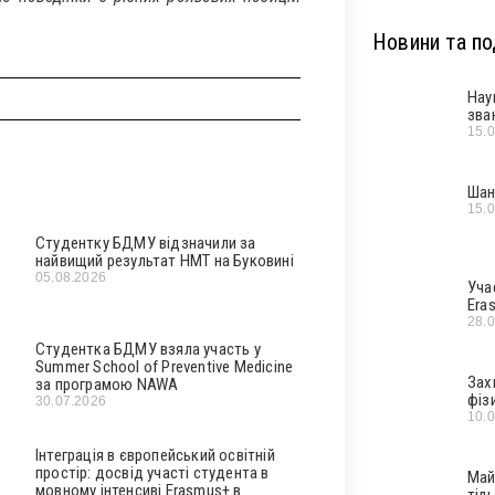
Новини та под
Нау
зва
15.
Шан
15.
Студентку БДМУ відзначили за
найвищий результат НМТ на Буковині
05.08.2026
Уча
Era
28.
Студентка БДМУ взяла участь у
Summer School of Preventive Medicine
Зах
за програмою NAWA
фіз
30.07.2026
10.
Інтеграція в європейський освітній
простір: досвід участі студента в
Май
мовному інтенсиві Erasmus+ в
тіл