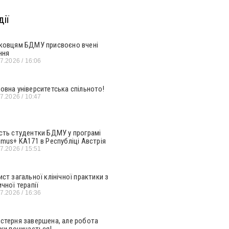
ії
ковцям БДМУ присвоєно вчені
ння
07.2026
16:06
овна університетська спільното!
07.2026
10:47
сть студентки БДМУ у програмі
smus+ KA171 в Республіці Австрія
07.2026
15:51
ист загальної клінічної практики з
ичної терапії
07.2026
16:36
стерня завершена, але робота
ьки починається!