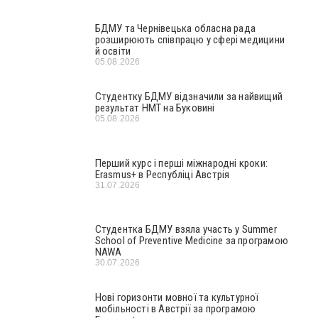
БДМУ та Чернівецька обласна рада
розширюють співпрацю у сфері медицини
й освіти
05.08.2026
Студентку БДМУ відзначили за найвищий
результат НМТ на Буковині
05.08.2026
Перший курс і перші міжнародні кроки:
Erasmus+ в Республіці Австрія
31.07.2026
Студентка БДМУ взяла участь у Summer
School of Preventive Medicine за програмою
NAWA
30.07.2026
Нові горизонти мовної та культурної
мобільності в Австрії за програмою