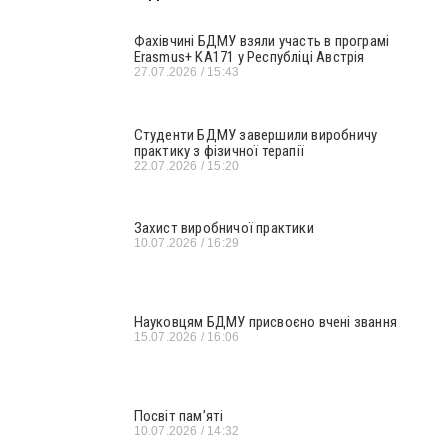
Фахівчині БДМУ взяли участь в програмі
Erasmus+ KA171 у Республіці Австрія
27.07.2026
15:43
Студенти БДМУ завершили виробничу
практику з фізичної терапії
22.07.2026
15:20
Захист виробничої практики
10.07.2026
16:29
Науковцям БДМУ присвоєно вчені звання
15.07.2026
16:06
Посвіт пам’яті
10.07.2026
14:32