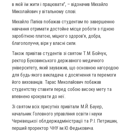
в якій їм жити і працювати”, – відзначив Михайло
Миколайович у вітальному слові.
Михайло Папієв побажав студентам по завершенню
навчання отримати достойне місце роботи з гідною
заробітною платою, міцного здоров’я, добра,
благополуччя, віри у власні сили.
Також привітав студентів зі святом Т.М. Бойчук,
ректор Буковинського державного медичного
університету, який зауважив, що основною нагородою
для будь-якого викладача є досягнення та перемоги
його вихованців. Тарас Миколайович побажав
студентству ставити перед собою високу мету та
впевнено крокувати до неї.
Зі святом всіх присутніх привітали М.Й. Бауер,
начальник Головного управління освіти і науки
Чернівецької облдержадміністрації та Р.І. Петришин,
перший проректор ЧНУ ім.Ю.Федьковича.