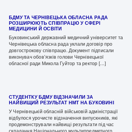
БДМУ ТА ЧЕРНІВЕЦЬКА ОБЛАСНА РАДА
РОЗШИРЮЮТЬ СПІВПРАЦЮ У СФЕРІ
МЕДИЦИНИ Й ОСВІТИ
Буковинський державний медичний університет та
Чернівецька обласна рада уклали договір про
довгострокову співпрацю. Документ підписали
виконувач обов’язків голови Чернівецької
обласної ради Микола Гуйтор та ректор […]
СТУДЕНТКУ БДМУ ВІДЗНАЧИЛИ ЗА
НАЙВИЩИЙ РЕЗУЛЬТАТ НМТ НА БУКОВИНІ
У Чернівецькій обласній військовій адміністрації
відбулося урочисте відзначення випускників, які
продемонстрували найвищі результати під час
складання Національного мультипредметного