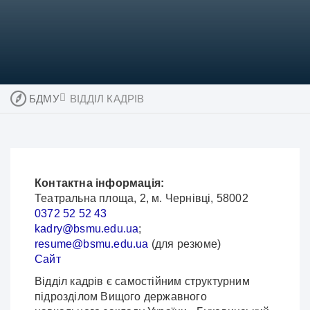
БДМУ
ВІДДІЛ КАДРІВ
Контактна інформація:
Театральна площа, 2, м. Чернівці, 58002
0372 52 52 43
kadry@bsmu.edu.ua
;
resume@bsmu.edu.ua
(для резюме)
Сайт
Відділ кадрів є самостійним структурним
підрозділом Вищого державного