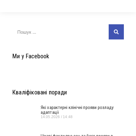
Ми у Facebook
Кваліфіковані поради
Які характерні клінічні прояви розладу
адаптації
14.05.2026
14:48
Цікаві факти про сон та його прояви в