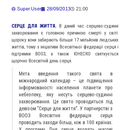
Super User
28/09/2013
21:00
СЕРЦЕ ДЛЯ ЖИТТЯ.
В даний час серцево-судинні
захворювання є головною причиною смерті у світі:
щороку вони забирають більше 17 мільйонів людських
життів, тому з ініціативи Всесвітньої федерації серця і
підтримки ВООЗ, а також ЮНЕСКО святкується
щорічно Всесвітній день серця.
Мета введення такого свята в
міжнародний календар – це підвищення
інформованості населення планети про
небезпеку, яку несуть серцево-судинні
захворювання. Це свято проводиться під
девізом “Серце для життя”. У партнерстві з
ВООЗ Всесвітня федерація серця
проводить заходи більш, ніж в 100 країнах.
У програму Дня серця входять масові