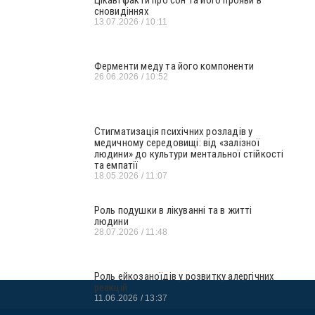
сновидіннях
13.07.2026
10:11
Ферменти меду та його компоненти
26.06.2026
10:52
Стигматизація психічних розладів у
медичному середовищі: від «залізної
людини» до культури ментальної стійкості
та емпатії
18.05.2026
11:07
Роль подушки в лікуванні та в житті
людини
28.07.2026
11:48
Роль ейкозаноїдів у розвитку алергічних
реакцій
11.06.2026
13:37