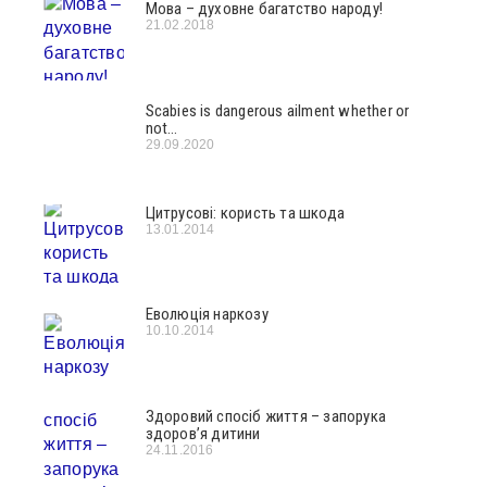
Мова – духовне багатство народу!
21.02.2018
Scabies is dangerous ailment whether or
not…
29.09.2020
Цитрусові: користь та шкода
13.01.2014
Еволюція наркозу
10.10.2014
Здоровий спосіб життя – запорука
здоров’я дитини
24.11.2016