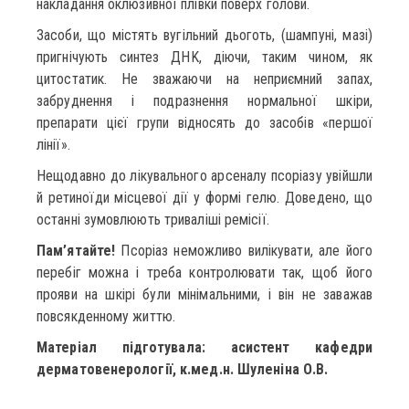
накладання оклюзивної плівки поверх голови.
Засоби, що містять вугільний дьоготь, (шампуні, мазі)
пригнічують синтез ДНK, діючи, таким чином, як
цитостатик. Не зважаючи на неприємний запах,
забруднення і подразнення нормальної шкіри,
препарати цієї групи відносять до засобів «першої
лінії».
Нещодавно до лікувального арсеналу псоріазу увійшли
й ретиноїди місцевої дії у формі гелю. Доведено, що
останні зумовлюють триваліші ремісії.
Пам’ятайте!
Псоріаз неможливо вилікувати, але його
перебіг можна і треба контролювати так, щоб його
прояви на шкірі були мінімальними, і він не заважав
повсякденному життю.
Матеріал підготувала: асистент кафедри
дерматовенерології, к.мед.н. Шуленіна О.В.