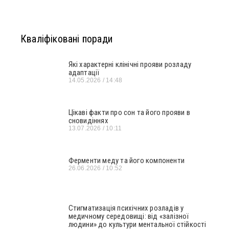
Кваліфіковані поради
Які характерні клінічні прояви розладу
адаптації
14.05.2026
14:48
Цікаві факти про сон та його прояви в
сновидіннях
13.07.2026
10:11
Ферменти меду та його компоненти
26.06.2026
10:52
Стигматизація психічних розладів у
медичному середовищі: від «залізної
людини» до культури ментальної стійкості