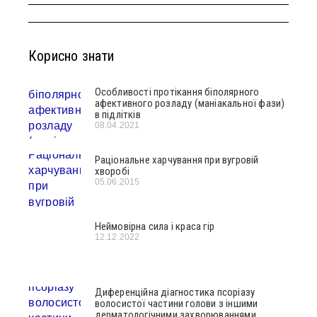
Корисно знати
Особливості протікання біполярного
афективного розладу (маніакальної фази)
в підлітків
08.04.2021
Раціональне харчування при вугровій
хворобі
05.06.2015
Неймовірна сила і краса гір
12.12.2022
Диференційна діагностика псоріазу
волосистої частини голови з іншими
дерматологічними захворюваннями