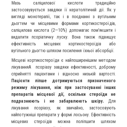
Мазь саліцилової кислоти традиційно
застосовувується завдяки її кератолітичній дії. Як у
вигляді монотерапії, так і в поєднанні з вугільним
дьогтем чи місцевими формами кортикостероїдів,
саліцилова кислота (2—10%) допомагає пом’якшити і
видалити псоріатичну луску. Вона також підвищує
ефективність місцевих кортикостероїдів або
вугільного дьогтю шляхом посилення їхньої абсорбції.
Місцеві кортикостероїди є найпоширенішим методом
лікуванняA псоріазу завдяки ефективності, доброму
сприйнятті пацієнтами і відносно низькій вартості.
Пацієнти ліпше дотримуються призначеного
режиму лікування, ніж при застосуванні інших
препаратів місцевої дії, оскільки стероїди не
подразнюють і не забарвлюють шкіру.
Для
лікування псоріазу, як звичайно, застосовують
найпотужніші препарати у формі лосьону. Ефективність
місцевих стероїдів можна поліпшити шляхом