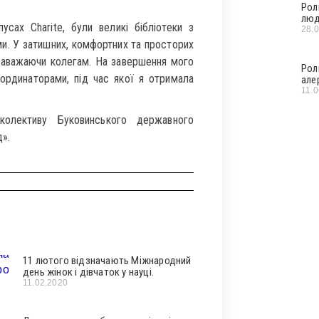
Рол
люд
усах Charite, були великі бібліотеки з
28.
ми. У затишних, комфортних та просторих
е заважаючи колегам. На завершення мого
Рол
ординаторами, під час якої я отримала
але
11.
олективу Буковинського державного
».
11 лютого відзначають Міжнародний
день жінок і дівчаток у науці.
11.02.2020