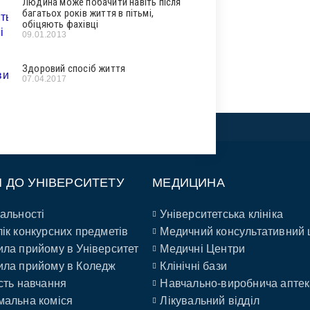
Людина може побачити навіть після
багатьох років життя в пітьмі,
обіцяють фахівці
09.01.2013
Здоровий спосіб життя
07.04.2017
П ДО УНІВЕРСИТЕТУ
МЕДИЦИНА
альності
Університетська клініка
ік конкурсних предметів
Медичний консультативний 
ла прийому в Університет
Медичні Центри
ла прийому в Коледж
Клінічні бази
сть навчання
Навчально-виробнича аптек
альна коміся
Лікувальний відділ