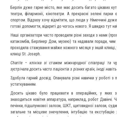
Берлін дуже гарне місто, яке має досить багато цікавих куто
театри, філармонії, кінотеатри. А прекрасні зелені парки
спортом. Відразу хочу відмітити, що люди у Німеччині дуже
готові допомогти, відкриті до чогось нового. Я швидко тут н
Наші організатори часто проводили різні заходи з нами (прогу
катакомбів, Берлінер Дом, музею) та надавали поради, чим 
проходила стажування майже кожного місяця у іншій клініці, у 
клініці St. Joseph.
Charite – клініка зі стажем міжнародної співпраці та ч
зустрічала досить часто пацієнтів з різних країн, іноді навіть
Здобула гарний досвід. Опанувала різні навички у роботі з
устаткуванням.
Досить цікаво було працювати в операційних, у яких з
знаходиться новітня аппаратура, наприклад, робот Давінчі. 
печінки, підшлункової залози, ШКТ, щитовидної залози, судин
загальне та місцеве знечулення, інтубацію та екстубацію