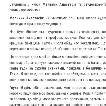
Студентка 3 курсу
Мельник Анастасія
та студентка-ін
своїми враженнями.
Мельник Анастасія:
«У минулому році мені випала чудов
зсередини французьку медицину.
Нас було більше ста студентів з різних куточків світу, 
власними поглядами на професію медика. Кожного дня ми с
кращими фахівцями Тулузи. Після обіду нас чекали лекції, до
перетікали в спільні вечері, обов’язково з колоритом якоїсь к
Ця програма дала мені не тільки можливість побачити рівень
повному обсязі відчути наскільки великий світ і як багато 
їхала туди за сухими знаннями, приїхала з безліччю н
Токіо.
Я вважаю, що такі обміни є необхідними в житті ко
вони дають можливість переоцінити певні речі і по новому под
Глуха Марія:
«Вже закінчилась моя програма стажування 
коротко пишу про моє перебування у Берліні. Коли я прибул
та провели до місця мого наступного проживання, за яким я 
наступні декілька днів організували усі необхідні речі для к