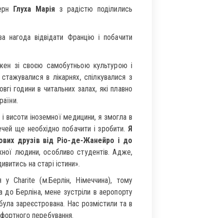
терн
Глуха Марія
з радістю поділились
а нагода відвідати Францію і побачити
кожен зі своєю самобутньою культурою і
тажувалися в лікарнях, спілкувалися з
вгі години в читальних залах, які плавно
раїни.
 і висоти іноземної медицини, я змогла в
речей ще необхідно побачити і зробити.
Я
ових друзів від Ріо-де-Жанейро і до
жної людини, особливо студентів. Адже,
ивитись на старі істини».
у Charite (м.Берлін, Німеччина), тому
а до Берліна, мене зустріли в аеропорту
була зареєстрована. Нас розмістили та в
омфортного перебування.