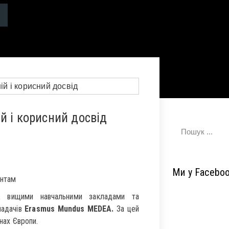
й і корисний досвід
Ми у Facebo
ентам
іж вищими навчальними закладами та
ладачів
Erasmus Mundus MEDEA.
За цей
їнах Європи.