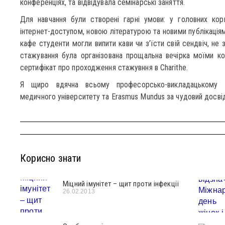
конференціях, та відвідувала семінарські заняття.
Для навчання були створені гарні умови: у головних корп
інтернет-доступом, новою літературою та новими публікація
кафе студенти могли випити кави чи з’їсти свій сендвіч, н
стажування була організована прощальна вечірка моїми ко
сертифікат про проходження стажувння в Charithe.
Я щиро вдячна всьому професорсько-викладацькому к
медичного університету та Erasmus Mundus за чудовий досвід
Корисно знати
Міцний імунітет – щит проти інфекції
26.02.2013