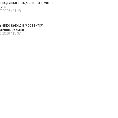
ь подушки в лікуванні та в житті
ини
07.2026
11:48
ь ейкозаноїдів у розвитку
ргічних реакцій
06.2026
13:37