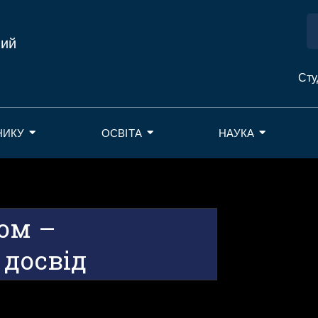
ний
Сту
НИКУ
ОСВІТА
НАУКА
ом –
 досвід