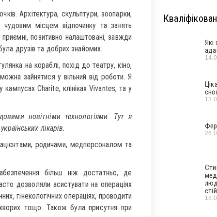
чків. Архітектура, скульптури, зоопарки,
Кваліфікован
 є чудовим місцем відпочинку та занять
 приємні, позитивно налаштовані, завжди
Які
абула друзів та добрих знайомих.
ада
14.
лянка на кораблі, похід до театру, кіно,
можна зайнятися у вільний від роботи. Я
Цік
кампусах Charite, клініках Vivantes, та у
сно
13.
удовими новітніми технологіями. Тут я
Фер
 українських лікарів.
26.
 пацієнтами, родичами, медперсоналом та
Сти
абезпечення більш ніж достатньо, де
мед
люд
Часто дозволяли асистувати на операціях
стій
них, гінекологічних операціях, проводити
18.
 хворих тощо. Також була присутня при