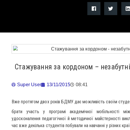
Стажування за кордоном – незабутні
Super User
13/11/2015
08:41
Вже протягом двох років БДМУ дає можливість своїм студ
брати участь у програмі академічної мобільності м
удосконалення педагогічної й методичної майстерності вик
час вже декілька студентів побували на навчанні у різних кра