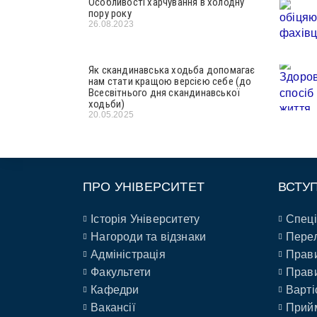
Особливості харчування в холодну
пору року
26.08.2023
Як скандинавська ходьба допомагає
нам стати кращою версією себе (до
Всесвітнього дня скандинавської
ходьби)
20.05.2025
ПРО УНІВЕРСИТЕТ
ВСТУ
Історія Університету
Спеці
Нагороди та відзнаки
Перел
Адміністрація
Прави
Факультети
Прави
Кафедри
Варті
Вакансії
Прийм