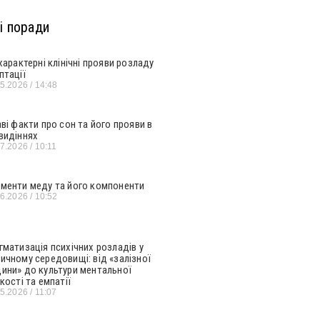
і поради
 характерні клінічні прояви розладу
птації
05.2026
14:48
аві факти про сон та його прояви в
видіннях
07.2026
10:11
менти меду та його компоненти
06.2026
10:52
гматизація психічних розладів у
ичному середовищі: від «залізної
ини» до культури ментальної
кості та емпатії
05.2026
11:07