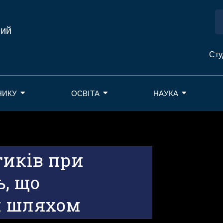
ний
Сту
НИКУ
ОСВІТА
НАУКА
тиків при
ь, що
м шляхом