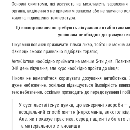
Основні симптоми, які вказують на можливість зараження ц
органів, виділення з не приємним запахом або не звичного кол
живота, підвищення температури.
Ці захворювання потребують лікування антибіотиками
успішним необхідно дотримуватис
Лікування повинен призначати тільки лікар, тобто не можна 
фахівець зможе правильно підібрати терапію;
Антибіотики необхідно приймати не менше 5-ти днів. Позити
3-ій день лікування, але курс необхідно пройти до кінця;
Ніколи не намагайтеся коригувати дозування антибіотика.
дуже небезпечне, оскільки підвищується ймовірність виникн
теж небезпечне, оскільки призводить до передозування і побі
У суспільстві існує думка, що венеричні хвороби — 
асоціальний спосіб життя (наркоманів, алкоголіків,
Але, як показує практика, серед пацієнтів багато 
та матеріального становища