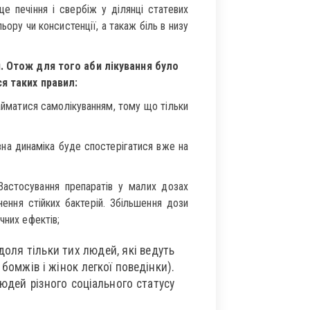
е печіння і свербіж у ділянці статевих
ьору чи консистенції, а такаж біль в низу
. Отож для того аби лікування було
я таких правил:
займатися самолікуванням, тому що тільки
вна динаміка буде спостерігатися вже на
 Застосування препаратів у малих дозах
ення стійких бактерій. Збільшення дози
чних ефектів;
доля тільки тих людей, які ведуть
 бомжів і жінок легкої поведінки).
людей різного соціального статусу