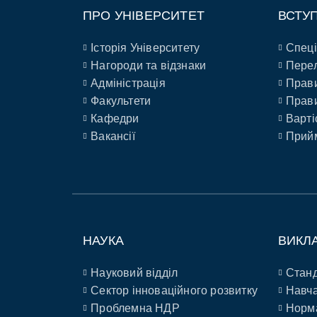
ПРО УНІВЕРСИТЕТ
ВСТУ
Історія Університету
Спеці
Нагороди та відзнаки
Перел
Адміністрація
Прави
Факультети
Прави
Кафедри
Варті
Вакансії
Прийм
НАУКА
ВИКЛ
Науковий відділ
Станд
Сектор інноваційного розвитку
Навча
Проблемна НДР
Норм