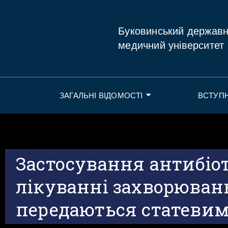
Буковинський держав
медичний університет
ЗАГАЛЬНІ ВІДОМОСТІ
ВСТУП
Застосування антибіо
лікуванні захворюван
передаються статеви