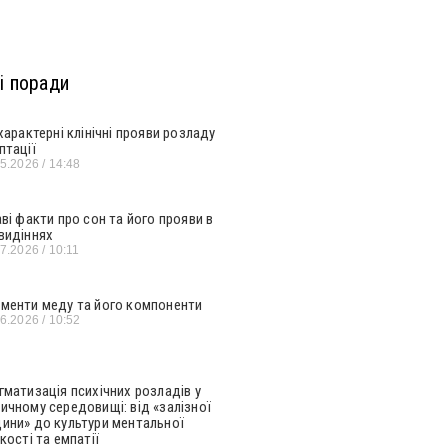
і поради
 характерні клінічні прояви розладу
птації
05.2026
14:48
аві факти про сон та його прояви в
видіннях
07.2026
10:11
менти меду та його компоненти
06.2026
10:52
гматизація психічних розладів у
ичному середовищі: від «залізної
ини» до культури ментальної
кості та емпатії