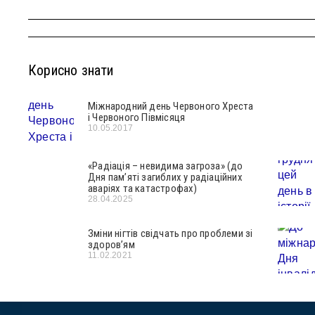
Корисно знати
Міжнародний день Червоного Хреста
і Червоного Півмісяця
10.05.2017
«Радіація – невидима загроза» (до
Дня пам’яті загиблих у радіаційних
аваріях та катастрофах)
28.04.2025
Зміни нігтів свідчать про проблеми зі
здоров’ям
11.02.2021