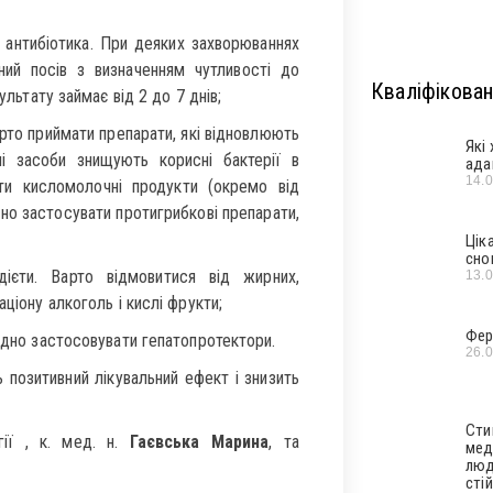
 антибіотика. При деяких захворюваннях
ний посів з визначенням чутливості до
Кваліфікован
ультату займає від 2 до 7 днів;
рто приймати препарати, які відновлюють
Які
ні засоби знищують корисні бактерії в
ада
14.
ти кисломолочні продукти (окремо від
ідно застосувати протигрибкові препарати,
Цік
сно
дієти. Варто відмовитися від жирних,
13.
ціону алкоголь і кислі фрукти;
Фер
хідно застосовувати гепатопротектори.
26.
позитивний лікувальний ефект і знизить
Сти
гії , к. мед. н.
Гаєвська Марина
, та
мед
люд
стій