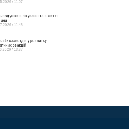
05.2026
11:07
ь подушки в лікуванні та в житті
ини
07.2026
11:48
ь ейкозаноїдів у розвитку
ргічних реакцій
06.2026
13:37