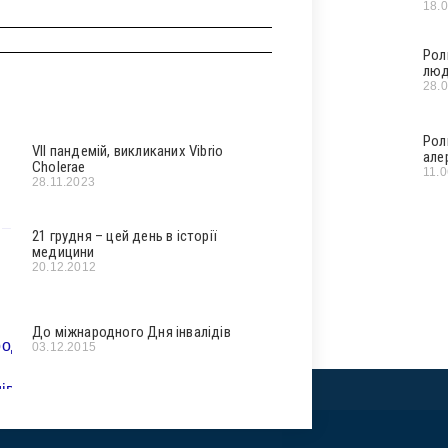
18.
Рол
люд
28.
Рол
VII пандемій, викликаних Vibrio
але
Cholerae
11.
28.11.2023
21 грудня – цей день в історії
медицини
20.12.2012
До міжнародного Дня інвалідів
03.12.2015