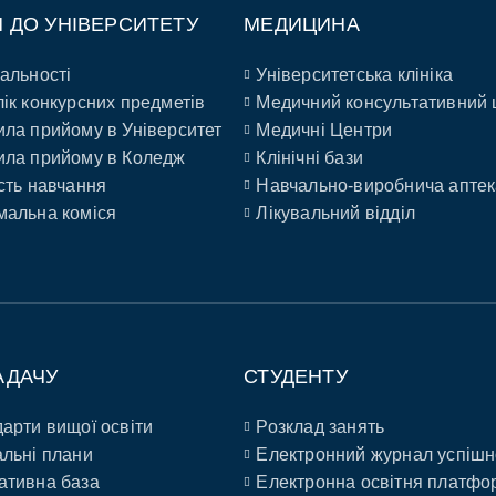
П ДО УНІВЕРСИТЕТУ
МЕДИЦИНА
альності
Університетська клініка
ік конкурсних предметів
Медичний консультативний 
ла прийому в Університет
Медичні Центри
ла прийому в Коледж
Клінічні бази
сть навчання
Навчально-виробнича аптек
альна коміся
Лікувальний відділ
АДАЧУ
СТУДЕНТУ
арти вищої освіти
Розклад занять
льні плани
Електронний журнал успішн
ативна база
Електронна освітня платфо