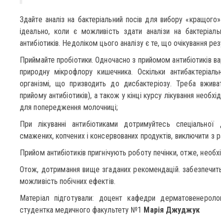
Здайте аналіз на бактеріальний посів для вибору «кращого»
ідеально, коли є можливість здати аналізи на бактеріаль
антибіотиків. Недоліком цього аналізу є те, що очікування рез
Приймайте пробіотики. Одночасно з прийомом антибіотиків ва
природну мікрофлору кишечника. Оскільки антибактеріаль
організмі, що призводить до дисбактеріозу. Треба вжива
прийому антибіотиків), а також у кінці курсу лікування необх
для попередження молочниці;
При лікуванні антибіотиками дотримуйтесь спеціальної 
смажених, копчених і консервованих продуктів, виключити з ра
Прийом антибіотиків пригнічують роботу печінки, отже, необ
Отож, дотримання вище згаданих рекомендацій. забезпечить 
можливість побічних ефектів.
Матеріал підготували: доцент кафедри дерматовенероло
студентка медичного факультету №1
Марія Джуджук