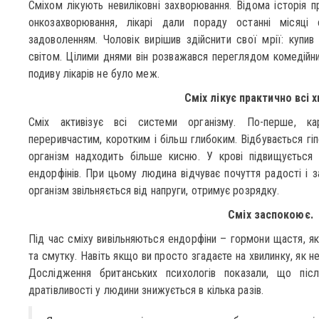
Сміхом лікують невиліковні захворювання. Відома історія п
онкозахворювання, лікарі дали пораду останні місяці
задоволенням. Чоловік вирішив здійснити свої мрії: купив
світом. Цілими днями він розважався переглядом комедійни
подиву лікарів не було меж.
Сміх лікує практично всі 
Сміх активізує всі системи організму. По-перше, ка
переривчастим, коротким і більш глибоким. Відбувається гіп
організм надходить більше кисню. У крові підвищується 
ендорфінів. При цьому людина відчуває почуття радості і з
організм звільняється від напруги, отримує розрядку.
Сміх заспокоює.
Під час сміху вивільняються ендорфіни – гормони щастя, я
та смутку. Навіть якщо ви просто згадаєте на хвилинку, як 
Дослідження британських психологів показали, що піс
дратівливості у людини знижується в кілька разів.