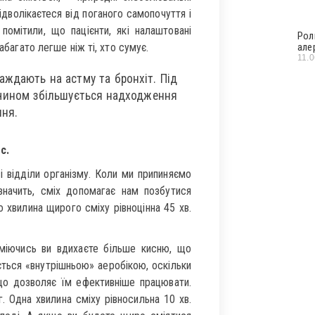
ідволікаєтеся від поганого самопочуття і
помітили, що пацієнти, які налаштовані
Рол
абагато легше ніж ті, хто сумує.
але
11.
аждають на астму та бронхіт. Під
им чином збільшується надходження
ння.
с.
 відділи організму. Коли ми припиняємо
значить, сміх допомагає нам позбутися
 хвилина щирого сміху рівноцінна 45 хв.
міючись ви вдихаєте більше кисню, що
ється «внутрішньою» аеробікою, оскільки
 що дозволяє їм ефективніше працювати.
г. Одна хвилина сміху рівносильна 10 хв.