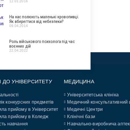
12.01.2016
На нас полюють маленькі кровопивці.
Як вберегтися від небезпеки?
09.04.2014
Роль військового психолога під час
воєнних дій
22.04.2022
П ДО УНІВЕРСИТЕТУ
МЕДИЦИНА
альності
Університетська клініка
ік конкурсних предметів
Медичний консультативний 
ла прийому в Університет
Медичні Центри
ла прийому в Коледж
Клінічні бази
сть навчання
Навчально-виробнича аптек