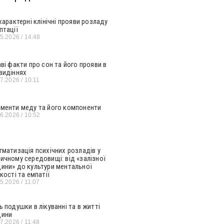
 характерні клінічні прояви розладу
птації
05.2026
14:48
аві факти про сон та його прояви в
видіннях
07.2026
10:11
менти меду та його компоненти
06.2026
10:52
гматизація психічних розладів у
ичному середовищі: від «залізної
ини» до культури ментальної
кості та емпатії
05.2026
11:07
ь подушки в лікуванні та в житті
ини
07.2026
11:48