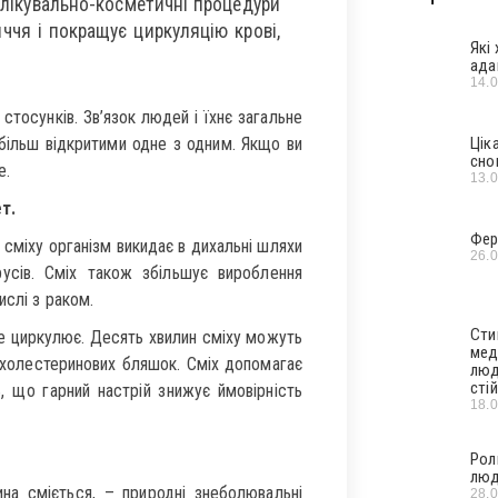
 лікувально-косметичні процедури
ччя і покращує циркуляцію крові,
Які
ада
14.
тосунків. Зв’язок людей і їхнє загальне
більш відкритими одне з одним. Якщо ви
Цік
сно
е.
13.
т.
Фер
 сміху організм викидає в дихальні шляхи
26.
ірусів. Сміх також збільшує вироблення
ислі з раком.
Сти
е циркулює. Десять хвилин сміху можуть
мед
я холестеринових бляшок. Сміх допомагає
люд
стій
, що гарний настрій знижує ймовірність
18.
Рол
люд
на сміється, – природні знеболювальні
28.