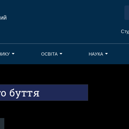
ний
Сту
НИКУ
ОСВІТА
НАУКА
го буття