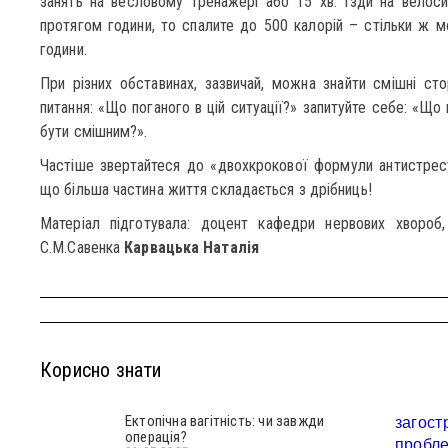
занять на весловому тренажері або 15 хв. їзди на велос
протягом години, то спалите до 500 калорій – стільки ж 
години.
При різних обставинах, зазвичай, можна знайти смішні сто
питання: «Що поганого в цій ситуації?» запитуйте себе: «Що
бути смішним?».
Частіше звертайтеся до «двохкрокової формули антистресу
що більша частина життя складається з дрібниць!
Матеріал підготувала: доцент кафедри нервових хвороб, 
С.М.Савенка
Карвацька Наталія
Корисно знати
Ектопічна вагітність: чи завжди
операція?