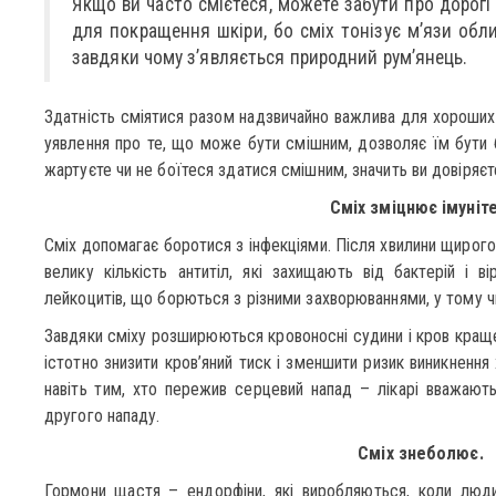
Якщо ви часто смієтеся, можете забути про дорогі
для покращення шкіри, бо сміх тонізує м’язи обли
завдяки чому з’являється природний рум’янець.
Здатність сміятися разом надзвичайно важлива для хороших с
уявлення про те, що може бути смішним, дозволяє їм бути 
жартуєте чи не боїтеся здатися смішним, значить ви довіряєт
Сміх зміцнює імуніте
Сміх допомагає боротися з інфекціями. Після хвилини щирого
велику кількість антитіл, які захищають від бактерій і в
лейкоцитів, що борються з різними захворюваннями, у тому ч
Завдяки сміху розширюються кровоносні судини і кров кращ
істотно знизити кров’яний тиск і зменшити ризик виникненн
навіть тим, хто пережив серцевий напад – лікарі вважають
другого нападу.
Сміх знеболює.
Гормони щастя – ендорфіни, які виробляються, коли люди