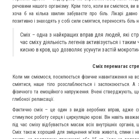
речовини нашого організму. Крім того, коли ви смієтеся, ви в
хоча б на кілька хвилин забуваєте про біль. Лікарі давно 
позитивно і знаходять у собі сили сміятися, переносять біль н
Сміх – одна з найкращих вправ для людей, які стр
час сміху діяльність легенів активізується і так
кисню в кров, що дозволяє усунути застій мокроти
Сміх перемагає стре
Коли ми сміємося, посилюється фізичне навантаження на всі
сміятися, наше тіло розслаблюється і заспокоюється. А 
фізичного та емоційного напруження. Вчені стверджують, що
глибокої релаксації.
Фактично сміх – це один з видів аеробних вправ, адже с
стимулює роботу серця і циркуляцію крові. Він навіть вважа
під час сміху відбувається масаж всіх внутрішніх органів,
Сміх також хороший для зміцнення м’язів живота, спини і ні