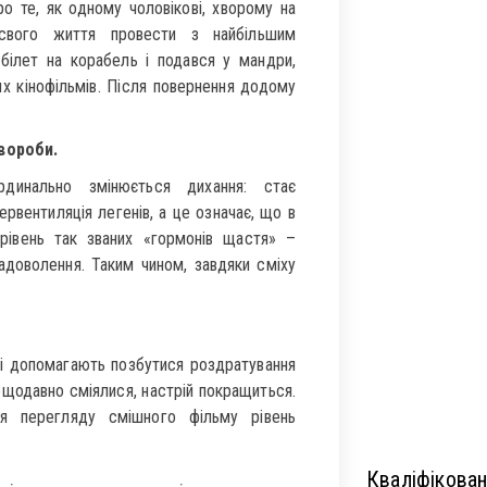
ро те, як одному чоловікові, хворому на
 свого життя провести з найбільшим
 білет на корабель і подався у мандри,
х кінофільмів. Після повернення додому
хвороби.
рдинально змінюється дихання: стає
ервентиляція легенів, а це означає, що в
рівень так званих «гормонів щастя» –
адоволення. Таким чином, завдяки сміху
кі допомагають позбутися роздратування
нещодавно сміялися, настрій покращиться.
ля перегляду смішного фільму рівень
Кваліфікован