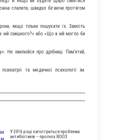
ипеді. А якщо ви будете щиро сміятися
можна спалити, швидко бігаючи протягом
рони, якщо тільки пошукати їх. Замість
 в ній смішного?» або «Що в ній могло би
»: Не хвилюйся про дрібниці. Пам’ятай,
психіатрії та медичної психології ім.
У 2016 році загостриться проблема
антибіотиків – прогноз ВООЗ