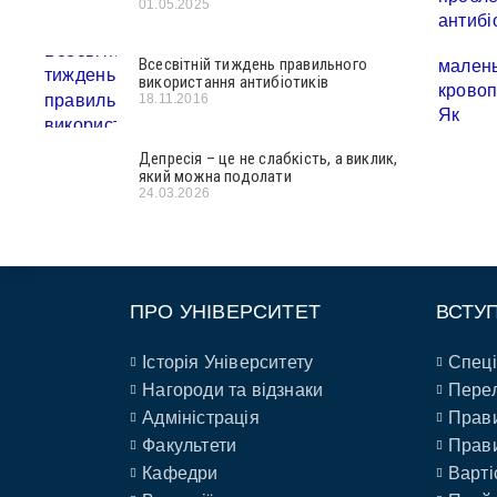
01.05.2025
Всесвітній тиждень правильного
використання антибіотиків
18.11.2016
Депресія – це не слабкість, а виклик,
який можна подолати
24.03.2026
ПРО УНІВЕРСИТЕТ
ВСТУ
Історія Університету
Спеці
Нагороди та відзнаки
Перел
Адміністрація
Прави
Факультети
Прави
Кафедри
Варті