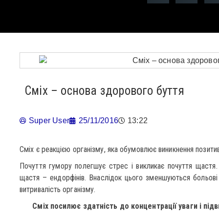
Сміх – основа здорового буття
Super User
25/11/2016
13:22
Сміх є реакцією організму, яка обумовлює виникнення позитив
Почуття гумору полегшує стрес і викликає почуття щастя
щастя – ендорфінів. Внаслідок цього зменшуються больові в
витривалість організму.
Сміх посилює здатність до концентрації уваги і під