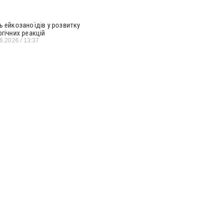
ь ейкозаноїдів у розвитку
ргічних реакцій
06.2026
13:37