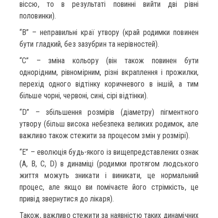
віссю, то в результаті повинні вийти дві рівні
половинки).
“B” – неправильні краї утвору (край родимки повинен
бути гладкий, без зазубрин та нерівностей).
“C” – зміна кольору (він також повинен бути
однорідним, рівномірним, різні вкраплення і прожилки,
перехід одного відтінку коричневого в іншій, а тим
більше чорні, червоні, сині, сірі відтінки).
“D” – збільшення розмірів (діаметру) пігментного
утвору (більш висока небезпека великих родимок, але
важливо також стежити за процесом змін у розмірі).
“E” – еволюція будь-якого із вищепредставлених ознак
(А, В, С, D) в динаміці (родимки протягом людського
життя можуть зникати і виникати, це нормальний
процес, але якщо ви помічаєте його стрімкість, це
привід звернутися до лікаря).
Також, важливо стежити за наявністю таких динамічних