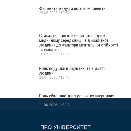
Ферменти меду та його компоненти
26.06.2026
10:52
Стигматизація психічних розладів у
медичному середовищі: від «залізної
людини» до культури ментальної стійкості
та емпатії
18.05.2026
11:07
Роль подушки в лікуванні та в житті
людини
28.07.2026
11:48
Роль ейкозаноїдів у розвитку алергічних
реакцій
11.06.2026
13:37
ПРО УНІВЕРСИТЕТ