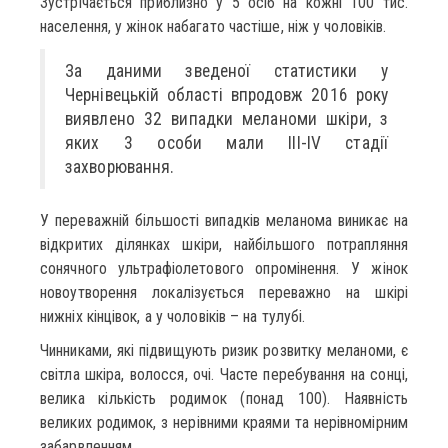
Зустрічається приблизно у 5 осіб на кожні 100 тис.
населення, у жінок набагато частіше, ніж у чоловіків.
За даними зведеної статистики у
Чернівецькій області впродовж 2016 року
виявлено 32 випадки меланоми шкіри, з
яких 3 особи мали ІІІ-IV стадії
захворювання.
У переважній більшості випадків меланома виникає на
відкритих ділянках шкіри, найбільшого потрапляння
сонячного ультрафіолетового опромінення. У жінок
новоутворення локалізується переважно на шкірі
нижніх кінцівок, а у чоловіків – на тулубі.
Чинниками, які підвищують ризик розвитку меланоми, є
світла шкіра, волосся, очі. Часте перебування на сонці,
велика кількість родимок (понад 100). Наявність
великих родимок, з нерівними краями та нерівномірним
забарвленням.