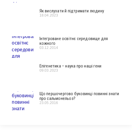
Як вислухати й підтримати людину
18.04.2023
Інтегроване освітнє середовище для
кожного
03.12.2014
Епігенетика – наука про наші гени
09.03.2023
Що першочергово буковинці повинні знати
про сальмонельоз?
23.05.2016