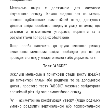
Меланома шкіри є доступною для масового
візуального огляду. Кожна людина раз на місяць
повинна здійснювати самостійний огляд доступних
ділянок шкіри, особливо звернути увагу на зміни, що
сталися з пігментними утворами, порівняти їх з
результатами попередніх обстежень.
Якщо особа належить до групи високого ризику
виникнення меланоми шкіри необхідно раз на рік
проводити огляд у лікаря онколога або дерматолога.
Тест “АBCDE”
Оскільки меланома в початковій стадії росту подібна
до пігментної плями або родимки, то за допомогою
досить простого тесту “АBCDE” можливо запідозрити
злоякісний ріст під час самостійного огляду.
“A” – асиметрична конфігурація утвору (якщо родимку
умовно розділити вертикальною або горизонтальною