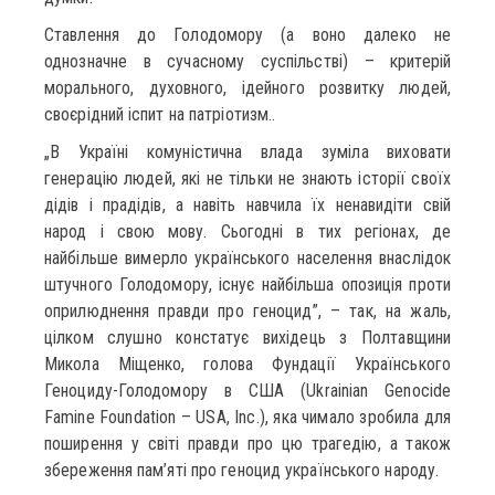
Ставлення до Голодомору (а воно далеко не
однозначне в сучасному суспільстві) – критерій
морального, духовного, ідейного розвитку людей,
своєрідний іспит на патріотизм..
„В Україні комуністична влада зуміла виховати
генерацію людей, які не тільки не знають історії своїх
дідів і прадідів, а навіть навчила їх ненавидіти свій
народ і свою мову. Сьогодні в тих регіонах, де
найбільше вимерло українського населення внаслідок
штучного Голодомору, існує найбільша опозиція проти
оприлюднення правди про геноцид”, – так, на жаль,
цілком слушно констатує вихідець з Полтавщини
Микола Міщенко, голова Фундації Українського
Геноциду-Голодомору в США (Ukrainian Genocide
Famine Foundation – USA, Inc.), яка чимало зробила для
поширення у світі правди про цю трагедію, а також
збереження пам’яті про геноцид українського народу.