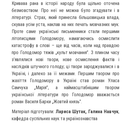
Кривава рана в історії народу була щільно оточена
безмовством. Про неї не можна було згадувати і в
літературі. Страх, який принесла більшовицька влада,
скував усім уста, наклав на них печать мовчазних мук.
Проте саме українські письменники стали першими
літописцями Голодомору, намагаючись осмислити
катастрофу в слові – ще від часів, коли над правдою
про Голодомор тяжів „культ мовчання”. З плином часу
з’являлися нові твори, нове осмислення фактів і
наслідків штучного голоду; ці твори зароджувалися і в
Україні, і далеко за її межами. Першим твором про
жахіття Голодомору в Україні став роман Уласа
Самчука „Марія”, а наймасштабнішим твором
української літератури про Голодомор вважається
роман Василя Барки „Жовтий князь”.
Матеріал підготували:
Лариса Шутак, Галина Навчук
,
кафедра суспільних наук та українознавства