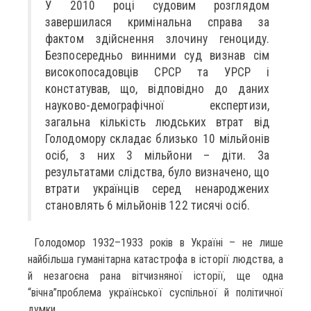
У 2010 році судовим розглядом
завершилася кримінальна справа за
фактом здійснення злочину геноциду.
Безпосередньо винними суд визнав сім
високопосадовців СРСР та УРСР і
констатував, що, відповідно до даних
науково-демографічної експертизи,
загальна кількість людських втрат від
Голодомору складає близько 10 мільйонів
осіб, з них 3 мільйони – діти. За
результатами слідства, було визначено, що
втрати українців серед ненароджених
становлять 6 мільйонів 122 тисячі осіб.
Голодомор 1932–1933 років в Україні – не лише
найбільша гуманітарна катастрофа в історії людства, а
й незагоєна рана вітчизняної історії, ще одна
“вічна”проблема української суспільної й політичної
думки.