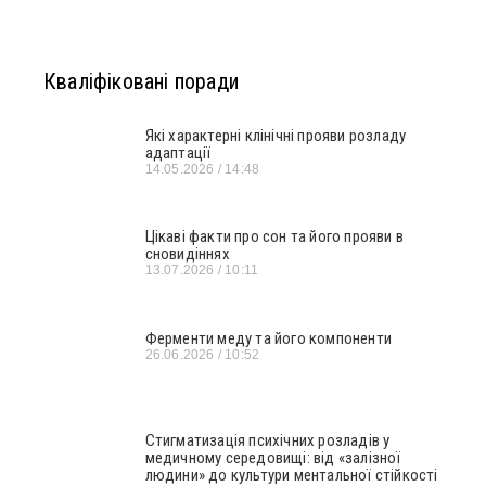
Кваліфіковані поради
Які характерні клінічні прояви розладу
адаптації
14.05.2026
14:48
Цікаві факти про сон та його прояви в
сновидіннях
13.07.2026
10:11
Ферменти меду та його компоненти
26.06.2026
10:52
Стигматизація психічних розладів у
медичному середовищі: від «залізної
людини» до культури ментальної стійкості