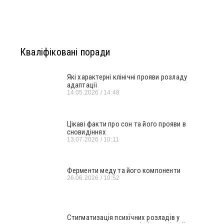
Кваліфіковані поради
Які характерні клінічні прояви розладу
адаптації
14.05.2026
14:48
Цікаві факти про сон та його прояви в
сновидіннях
13.07.2026
10:11
Ферменти меду та його компоненти
26.06.2026
10:52
Стигматизація психічних розладів у