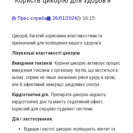
Користь цикорію для здоров’я
Прес-служба
26/01/2024
16:15
Цикорій, багатий корисними властивостями та
призначений для поліпшення вашого здоров’я.
Лікувальні властивості цикорію
Виведення токсинів
. Коріння цикорію активізує процес
виведення токсинів з організму. Інулін, що міститься в
ньому, сприяє не лише зниженню рівня цукру в крові,
але й ефективній евакуації шкідливих сполук.
Кардіотонічна дія.
Препарати цикорію надають
кардіотонічну дію та мають седативний ефект,
корисний для серцево-судинної системи.
Дія і застосування:
Відвари і настої цикорію поліпшують апетит та