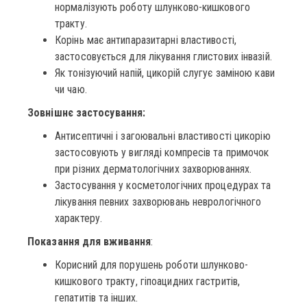
нормалізують роботу шлунково-кишкового
тракту.
Корінь має антипаразитарні властивості,
застосовується для лікування глистових інвазій.
Як тонізуючий напій, цикорій слугує заміною кави
чи чаю.
Зовнішнє застосування:
Антисептичні і загоювальні властивості цикорію
застосовують у вигляді компресів та примочок
при різних дерматологічних захворюваннях.
Застосування у косметологічних процедурах та
лікування певних захворювань неврологічного
характеру.
Показання для вживання
:
Корисний для порушень роботи шлунково-
кишкового тракту, гіпоацидних гастритів,
гепатитів та інших.