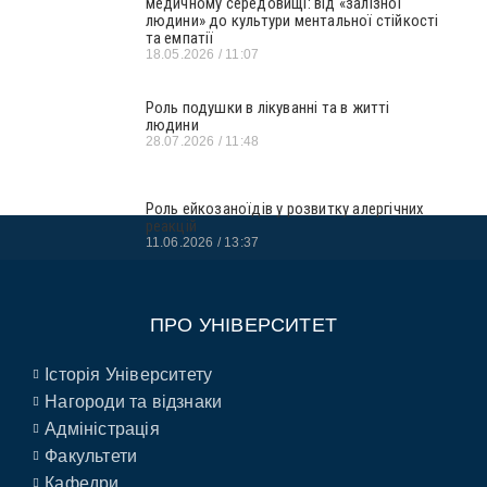
медичному середовищі: від «залізної
людини» до культури ментальної стійкості
та емпатії
18.05.2026
11:07
Роль подушки в лікуванні та в житті
людини
28.07.2026
11:48
Роль ейкозаноїдів у розвитку алергічних
реакцій
11.06.2026
13:37
ПРО УНІВЕРСИТЕТ
Історія Університету
Нагороди та відзнаки
Адміністрація
Факультети
Кафедри