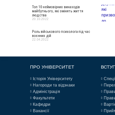
Топ 10 неймовірних винаходів
майбутнього, які змінять життя
людства
20.10.2022
Роль військового психолога під час
воєнних дій
22.04.2022
ПРО УНІВЕРСИТЕТ
ВСТУ
Історія Університету
Спеці
Нагороди та відзнаки
Перел
Адміністрація
Прави
Факультети
Прави
Кафедри
Варті
Вакансії
Прийм