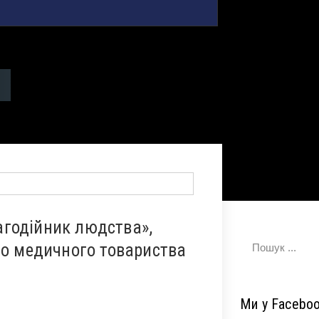
а
годійник людства»,
го медичного товариства
Ми у Facebo