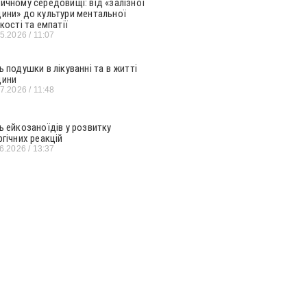
ичному середовищі: від «залізної
ини» до культури ментальної
кості та емпатії
05.2026
11:07
ь подушки в лікуванні та в житті
ини
07.2026
11:48
ь ейкозаноїдів у розвитку
ргічних реакцій
06.2026
13:37