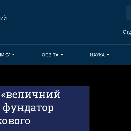
ний
Сту
НИКУ
ОСВІТА
НАУКА
 «величний
, фундатор
кового