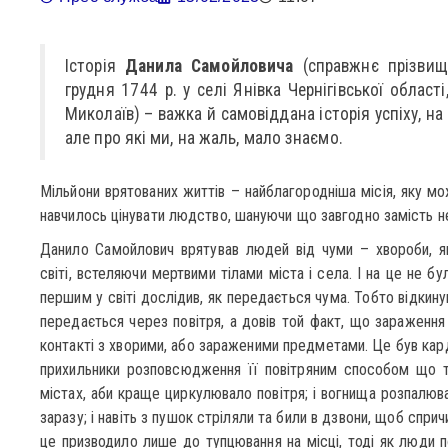
Історія
Данила Самойловича
(справжнє прізви
грудня 1744 р. у селі Янівка Чернігівської област
Миколаїв) – важка й самовіддана історія успіху, на я
але про які ми, на жаль, мало знаємо.
Мільйони врятованих життів – найблагородніша місія, яку мо
навчилось цінувати людство, шануючи що завгодно замість 
Данило Самойлович врятував людей від чуми – хвороби, я
світі, встеляючи мертвими тілами міста і села. І на це не бу
першим у світі дослідив, як передається чума. Тобто відкинув
передається через повітря, а довів той факт, що зараженн
контакті з хворими, або зараженими предметами. Це був кар
прихильники розповсюдження її повітряним способом що ті
містах, аби краще циркулювало повітря; і вогнища розпалюв
заразу; і навіть з пушок стріляли та били в дзвони, щоб спри
це призводило лише до тупцювання на місці, тоді як люди