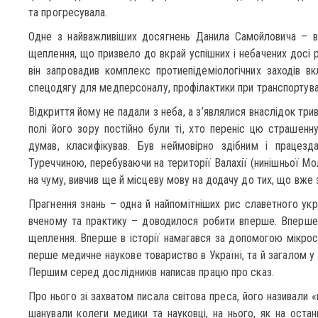
та прогресувала.
Одне з найважливіших досягнень Данила Самойловича – ві
щеплення, що призвело до вкрай успішних і небачених досі р
він запровадив комплекс протиепідеміологічних заходів вк
спецодягу для медперсоналу, профілактики при транспортува
Відкриття йому не падали з неба, а з’являлися внаслідок трив
полі його зору постійно були ті, хто переніс цю страшенну
думав, класифікував. Був неймовірно здібним і працезда
Туреччиною, перебуваючи на території Валахії (нинішньої Мо
на чуму, вивчив ще й місцеву мову на додачу до тих, що вже з
Прагнення знань – одна й найпомітніших рис славетного укр
вченому та практику – доводилося робити вперше. Вперше 
щеплення. Вперше в історії намагався за допомогою мікрос
перше медичне наукове товариство в Україні, та й загалом у т
Першим серед дослідників написав працю про сказ.
Про нього зі захватом писала світова преса, його називали
шанували колеги медики та науковці, на нього, як на оста