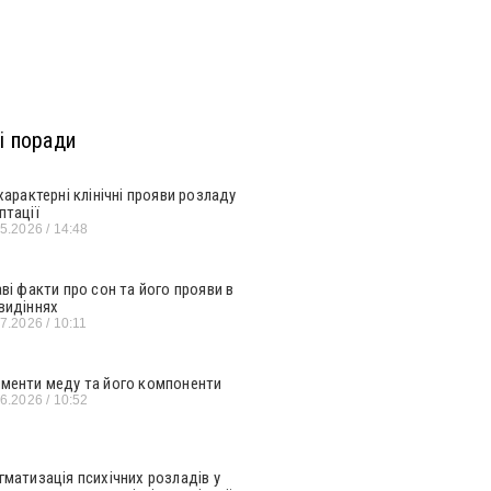
і поради
 характерні клінічні прояви розладу
птації
05.2026
14:48
аві факти про сон та його прояви в
видіннях
07.2026
10:11
менти меду та його компоненти
06.2026
10:52
гматизація психічних розладів у