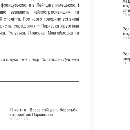
мед
французькою, а в Лейпцигу німецькою, і
люд
стій
иво вважають найпрогресивнішим та
18.
X століття. Про нього говорили всі вчені
риств, серед яких – Паризька хірургічна
Рол
ка, Тулузька, Ліонська, Мангеймська та
люд
28.
.
Рол
але
 та вірусології, проф. Святослав Дейнека
11.
11 квітня – Всесвітній день боротьби
з хворобою Паркінсона
10.04.2023