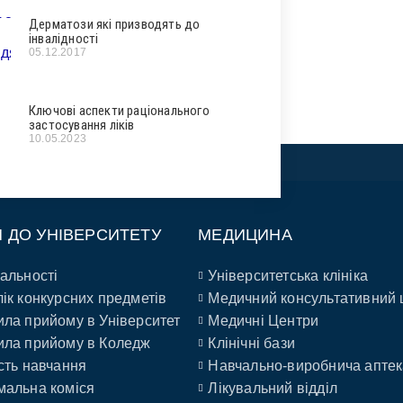
Дерматози які призводять до
інвалідності
05.12.2017
Ключові аспекти раціонального
застосування ліків
10.05.2023
П ДО УНІВЕРСИТЕТУ
МЕДИЦИНА
альності
Університетська клініка
ік конкурсних предметів
Медичний консультативний 
ла прийому в Університет
Медичні Центри
ла прийому в Коледж
Клінічні бази
сть навчання
Навчально-виробнича аптек
альна коміся
Лікувальний відділ