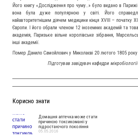
Його книгу «Дослідження про чуму…» було видано в Парижі 
вона була дуже популярною у світі. Його справедл
найавторитетнішим діячем медицини кінця XVIII – початку XI
Європи. І його обрали членом 12 іноземних академій та това
академія, Паризьке вільне королівське зібрання, Марсельсь
інші академії.
Помер Данило Самойлович у Миколаєві 20 лютого 1805 року
Підготував завідувач кафедри мікробіології
Корисно знати
Домашня аптечка може стати
причиною токсикоманії у
підростаючого покоління
05.05.2016