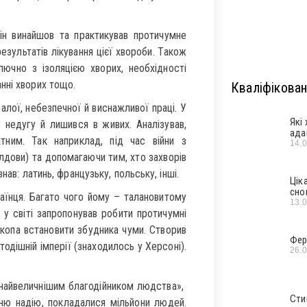
н винайшов та практикував протичумне
езультатів лікування цієї хвороби. Також
лючно з ізоляцією хворих, необхідності
нні хворих тощо.
Кваліфікован
алої, небезпечної й виснажливої праці. У
Які
 недугу й лишився в живих. Аналізував,
ада
тним. Так наприклад, під час війни з
14.
лдови) та допомагаючи тим, хто захворів
нав: латинь, французьку, польську, інші.
Цік
сно
аїнця. Багато чого йому – талановитому
13.
у світі запропонував робити протичумні
копа встановити збудника чуми. Створив
Фер
одішній імперії (знаходилось у Херсоні).
26.
 «найвеличнішим благодійником людства»,
Сти
нню надію, покладалися мільйони людей.