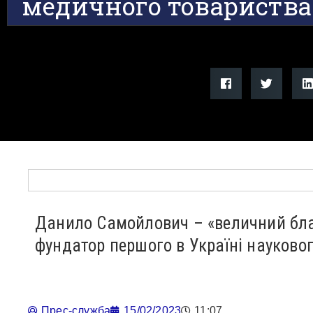
медичного товариств
Данило Самойлович – «величний бла
фундатор першого в Україні науково
Прес-служба
15/02/2023
11:07