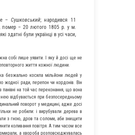
ще –
Сушковський
; народився 11
і, помер – 20 лютого 1805 р. у м.
кі здатні були українці в усі часи,
жна собі лише уявити. І яку й досі ще не
неповторного життя кожної людини.
ка безжально косила мільйони людей у
ло жодної ради, перепон чи кордонів. Він
 панівні на той час переконання, що вона
я нею відбувається при безпосередньому
динальний поворот у медицині, адже досі
льки не робили: і вирубували дерева в
али з гною, дров та соломи, аби знищити
чинити коливання повітря. А тим часом все
 помирали, а хвороба розповсюджувалась