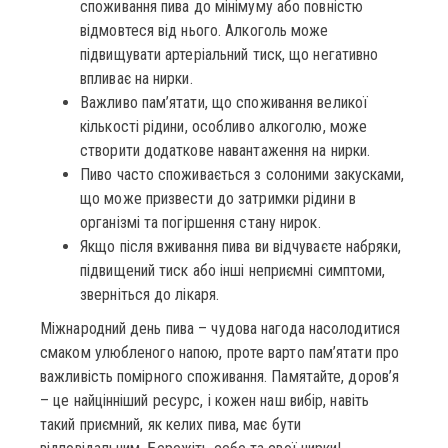
споживання пива до мінімуму або повністю
відмовтеся від нього. Алкоголь може
підвищувати артеріальний тиск, що негативно
впливає на нирки.
Важливо пам’ятати, що споживання великої
кількості рідини, особливо алкоголю, може
створити додаткове навантаження на нирки.
Пиво часто споживається з солоними закусками,
що може призвести до затримки рідини в
організмі та погіршення стану нирок.
Якщо після вживання пива ви відчуваєте набряки,
підвищений тиск або інші неприємні симптоми,
зверніться до лікаря.
Міжнародний день пива – чудова нагода насолодитися
смаком улюбленого напою, проте варто пам’ятати про
важливість помірного споживання. Памятайте, доров’я
– це найцінніший ресурс, і кожен наш вибір, навіть
такий приємний, як келих пива, має бути