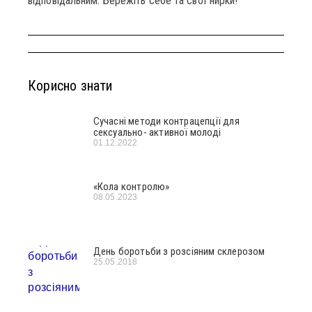
відповідальним. Бережіть себе та свої нирки!
Корисно знати
Сучасні методи контрацепції для
сексуально- активної молоді
01.12.2022
«Кола контролю»
08.05.2023
День боротьби з розсіяним склерозом
25.05.2018