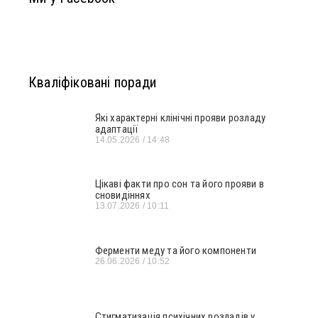
Кваліфіковані поради
Які характерні клінічні прояви розладу
адаптації
14.05.2026
14:48
Цікаві факти про сон та його прояви в
сновидіннях
13.07.2026
10:11
Ферменти меду та його компоненти
26.06.2026
10:52
Стигматизація психічних розладів у