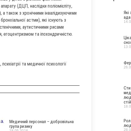
 апарату (ДЦП, наслідки поліомієліту,
Які
), а також з хронічними інвалідизуючими
ада
бронхіальної астми), які існують з
14.
астенічними, аутистичними рисами
я, егоцентризмом та іпохондричністю.
Цік
сно
13.
Фер
психіатрії та медичної психології
26.
Сти
мед
люд
стій
18.
Рол
Медичний персонал – добровільна
люд
група ризику
28.
18.05.2016