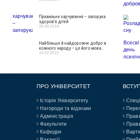
Правильне харчування – запорука
здоров’я дітей
26.09.2018
Найбільше й найдорожче добро в
кожного народу – це його мова…
19.02.2021
ПРО УНІВЕРСИТЕТ
ВСТУ
Історія Університету
Спеці
Нагороди та відзнаки
Перел
Адміністрація
Прави
Факультети
Прави
Кафедри
Варті
Вакансії
Прийм