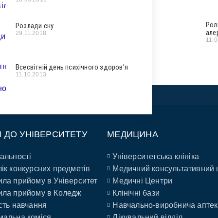
Рол
Розлади cну
але
29.11.2018
11.
Всесвітній день психічного здоров’я
11.10.2013
П ДО УНІВЕРСИТЕТУ
МЕДИЦИНА
альності
Університетська клініка
ік конкурсних предметів
Медичний консультативний 
ла прийому в Університет
Медичні Центри
ла прийому в Коледж
Клінічні бази
сть навчання
Навчально-виробнича аптек
альна коміся
Лікувальний відділ