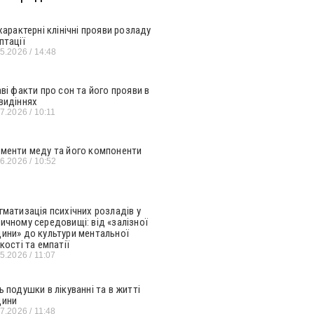
 характерні клінічні прояви розладу
птації
05.2026
14:48
аві факти про сон та його прояви в
видіннях
07.2026
10:11
менти меду та його компоненти
06.2026
10:52
гматизація психічних розладів у
ичному середовищі: від «залізної
ини» до культури ментальної
кості та емпатії
05.2026
11:07
ь подушки в лікуванні та в житті
ини
07.2026
11:48