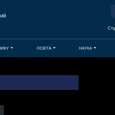
ний
Сту
НИКУ
ОСВІТА
НАУКА