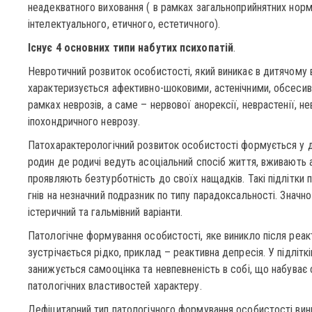
неадекватного виховання ( в рамках загальноприйнятних норм
інтелектуального, етичного, естетичного).
Існує 4 основних типи набутих психопатій
.
Невротичний розвиток особистості, який виникає в дитячому в
характеризується афективно-шоковими, астенічними, обсесив
рамках неврозів, а саме – нервової анорексії, неврастенії, не
іпохондричного неврозу.
Патохарактерологічний розвиток особистості формується у ді
родин де родичі ведуть асоціальний спосіб життя, вживають а
проявляють безтурботність до своїх нащадків. Такі підлітки 
гнів на незначний подразник по типу парадоксальності. Значно
істеричний та гальмівний варіанти.
Патологічне формування особистості, яке виникло після реак
зустрічається рідко, приклад – реактивна депресія. У підліткі
занижується самооцінка та невпевненість в собі, що набуває 
патологічних властивостей характеру.
Дефіцитарний тип патологічного формування особистості вини