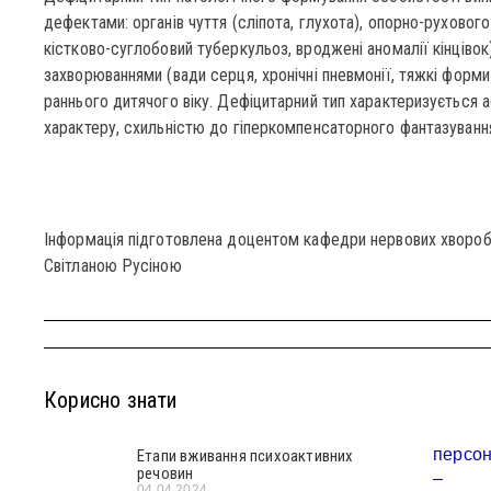
дефектами: органів чуття (сліпота, глухота), опорно-рухового
кістково-суглобовий туберкульоз, вроджені аномалії кінцівок
захворюваннями (вади серця, хронічні пневмонії, тяжкі форми 
раннього дитячого віку. Дефіцитарний тип характеризується 
характеру, схильністю до гіперкомпенсаторного фантазуванн
Інформація підготовлена доцентом кафедри нервових хвороб, 
Світланою Русіною
Корисно знати
Етапи вживання психоактивних
речовин
04.04.2024