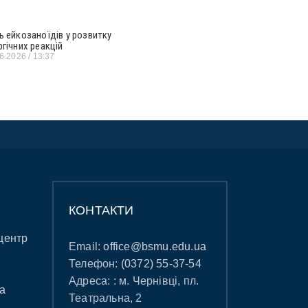
ь ейкозаноїдів у розвитку
ргічних реакцій
06.2026
13:37
КОНТАКТИ
центр
Email:
office@bsmu.edu.ua
Телефон:
(0372) 55-37-54
Адреса: : м. Чернівці, пл.
а
Театральна, 2