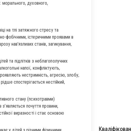
: морального, духовного,
іці на тлі затяжного стресу та
но-фобічними, істеричними проявами в
врозу нав’язливих станів, загикування,
тей та підлітків з неблагополучних
лкогольні напої, конфліктують,
проявляють нестримність, агресію, злобу,
 рідше спостерігається нестійкий,
тивного стану (психотравми)
в з’являється почуття провини,
стійкої виразності і стає основою
Кваліфікован
кає у дітей з різними фізичними